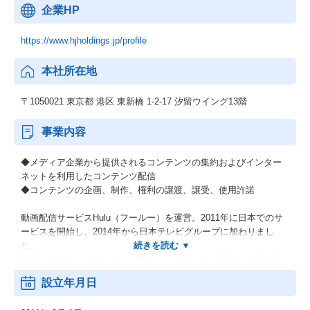
企業HP
https://www.hjholdings.jp/profile
本社所在地
〒1050021 東京都 港区 東新橋 1-2-17 汐留ウイング13階
事業内容
◆メディア企業から提供されるコンテンツの集約およびインター
ネットを利用したコンテンツ配信
◆コンテンツの企画、制作、権利の譲渡、譲受、使用許諾
動画配信サービスHulu（フールー）を運営。2011年に日本でのサ
ービスを開始し、2014年から日本テレビグループに加わりまし
た。
映画、ドラマ、バラエティ、アニメ、スポーツ、音楽など国内外
の作品が充実しており、100,000本以上のコンテンツを配信してい
設立年月日
る動画配信サービスのリーディングカンパニーです。