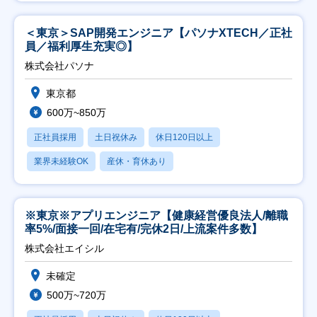
＜東京＞SAP開発エンジニア【パソナXTECH／正社
員／福利厚生充実◎】
株式会社パソナ
東京都
600万~850万
正社員採用
土日祝休み
休日120日以上
業界未経験OK
産休・育休あり
※東京※アプリエンジニア【健康経営優良法人/離職
率5%/面接一回/在宅有/完休2日/上流案件多数】
株式会社エイシル
未確定
500万~720万