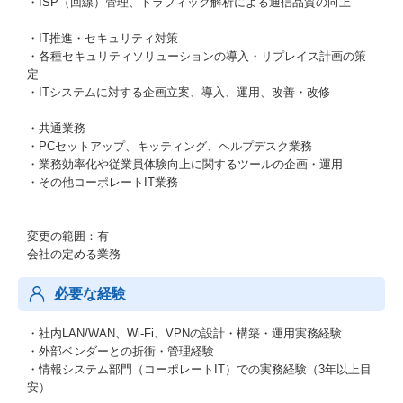
・ISP（回線）管理、トラフィック解析による通信品質の向上
・IT推進・セキュリティ対策
・各種セキュリティソリューションの導入・リプレイス計画の策
定
・ITシステムに対する企画立案、導入、運用、改善・改修
・共通業務
・PCセットアップ、キッティング、ヘルプデスク業務
・業務効率化や従業員体験向上に関するツールの企画・運用
・その他コーポレートIT業務
変更の範囲：有
会社の定める業務
必要な経験
・社内LAN/WAN、Wi-Fi、VPNの設計・構築・運用実務経験
・外部ベンダーとの折衝・管理経験
・情報システム部門（コーポレートIT）での実務経験（3年以上目
安）