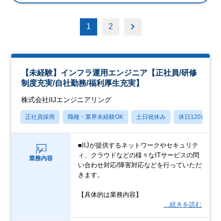
1
2
【未経験】インフラ運用エンジニア【正社員/研修
制度充実/自社勤務/福利厚生充実】
株式会社IIJエンジニアリング
正社員採用
職種・業界未経験OK
土日祝休み
休日120日以上
■IIJが提供するネットワークやセキュリテ
ィ、クラウドなどの様々なITサービスの問
業務内容
い合わせ対応/障害対応などを行っていただ
きます。
【具体的は業務内容】
…続きを読む