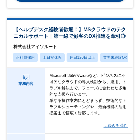
【ヘルプデスク経験者歓迎！】MSクラウドのテク
ニカルサポート｜第一線で顧客のDX推進を牽引◎
株式会社アイソルート
正社員採用
土日祝休み
休日120日以上
業界未経験OK
月
Microsoft 365やAzureなど、ビジネスに不
可欠なクラウドの導入検討から、運用、ト
業務内容
ラブル解決まで、フェーズに合わせた多角
的な支援を行います。
単なる操作案内にとどまらず、技術的なト
ラブルシューティングや、最新機能の活用
提案まで幅広く対応します。
…続きを読む