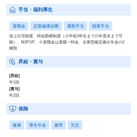
手当・福利厚生
退職金
定期健康診断
通勤手当
残業手当
借上社宅制度、時短勤務制度（小学校3年生までの年度末まで可
能）、M3PSP、※退職金は退職一時金、企業型確定拠出年金の2
種類
昇給・賞与
[昇給]
年1回
[賞与]
年2回
保険
健康
厚生年金
雇用
労災