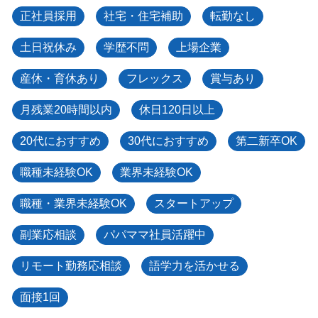
正社員採用
社宅・住宅補助
転勤なし
土日祝休み
学歴不問
上場企業
産休・育休あり
フレックス
賞与あり
月残業20時間以内
休日120日以上
20代におすすめ
30代におすすめ
第二新卒OK
職種未経験OK
業界未経験OK
職種・業界未経験OK
スタートアップ
副業応相談
パパママ社員活躍中
リモート勤務応相談
語学力を活かせる
面接1回