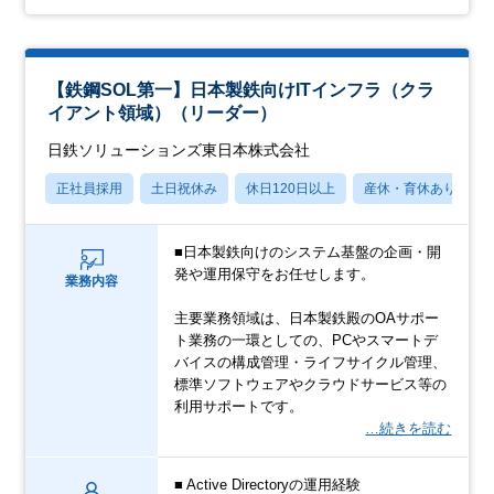
【鉄鋼SOL第一】日本製鉄向けITインフラ（クラ
イアント領域）（リーダー）
日鉄ソリューションズ東日本株式会社
正社員採用
土日祝休み
休日120日以上
産休・育休あり
■日本製鉄向けのシステム基盤の企画・開
発や運用保守をお任せします。
業務内容
主要業務領域は、日本製鉄殿のOAサポー
ト業務の一環としての、PCやスマートデ
バイスの構成管理・ライフサイクル管理、
標準ソフトウェアやクラウドサービス等の
利用サポートです。
…続きを読む
■ Active Directoryの運用経験