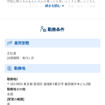
可能な限り今のあなたのお仕事ぶりを良いところも悪いところも
フラットによく知っている方（現職の上司、同僚、部下）に依頼
していただけますようお願いします。
入社がゴールではなく、「入社後に幸せに働いていただくこ
と」、「入社後に最大限ご活躍いただくこと」がゴールだと考え
ているため、この採用ポリシーをご理解いただけますようお願い
勤務条件
致します。
依頼が難しければ、一度ご相談ください。
雇用形態
正社員
試用期間：有/3ヶ月
勤務地
勤務地1
〒162-0824 東京都 新宿区 揚場町1番21号 飯田橋升本ビル2階
勤務地その他
全国
[変更の範囲]
有