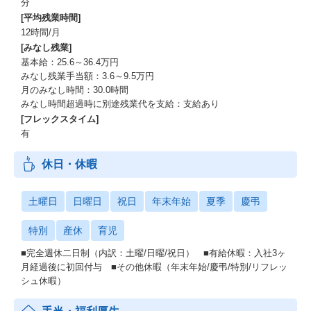
分
[平均残業時間]
12時間/月
[みなし残業]
基本給：25.6～36.4万円
みなし残業手当額：3.6～9.5万円
月のみなし時間：30.0時間
みなし時間超過時に別途残業代を支給：支給あり
[フレックスタイム]
有
休日・休暇
土曜日
日曜日
祝日
年末年始
夏季
慶弔
特別
産休
育児
■完全週休二日制（内訳：土曜/日曜/祝日） ■有給休暇：入社3ヶ
月経過後に初回付与 ■その他休暇（年末年始/慶弔/特別/リフレッ
シュ休暇）