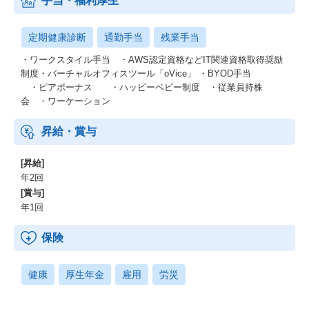
手当・福利厚生
定期健康診断
通勤手当
残業手当
・ワークスタイル手当 ・AWS認定資格などIT関連資格取得奨励
制度・バーチャルオフィスツール「oVice」 ・BYOD手当
・ピアボーナス ・ハッピーベビー制度 ・従業員持株
会 ・ワーケーション
昇給・賞与
[昇給]
年2回
[賞与]
年1回
保険
健康
厚生年金
雇用
労災