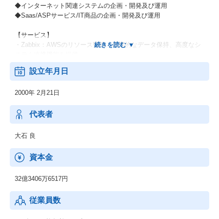
◆インターネット関連システムの企画・開発及び運用
◆Saas/ASPサービス/IT商品の企画・開発及び運用
【サービス】
・Zabbix：AWSのリソース監視、長期的なデータ保持、高度なシ
ステム連携機能を提供
・Deep Security：AWSのセキュリティを自分で設計できる、総合
設立年月日
サーバーセキュリティ対策ソフトウェア
・Fly Data：リアルタイムでオンプレミス、クラウド等に散財して
2000年 2月21日
いるログデータや既存DBなどのエンタープライズビッグデータを
Redshiftに統合
代表者
大石 良
資本金
32億3406万6517円
従業員数