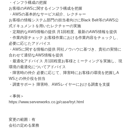
・インフラ構成の把握
お客様のAWSに関するインフラ構成を把握
・AWSの基本的なサービス紹介、レクチャー
お客様の情報システム部門の担当者向けにBlack Belt等のAWS公
式ドキュメントを用いたレクチャーの実施
・定期的なAWS情報の提供 月1回程度、最新のAWS情報を提供
・作業内容チェック お客様作業における作業内容をチェックし、
必要に応じたアドバイス
・AWSに関する情報の提供 同社ノウハウに基づき、貴社の実情に
合わせて適切なAWS情報を提供
・最適化アドバイス 月1回程度お客様とミーティングを実施し、現
環境の最適化についてアドバイス
・障害時の仲介 必要に応じて、障害時にお客様の環境を把握しA
WSとの仲介役を担当
・調査サポート 障害時、AWSレイヤーにおける調査を支援
＜事例＞
https://www.serverworks.co.jp/case/tryt.html
変更の範囲：有
会社の定める業務