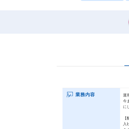
業務内容
運
今
に
【
入