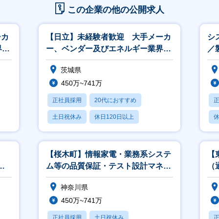
この企業の他の公開求人
ーカ
【日立】未経験者歓迎 大手メーカ
シ
界、
ー、ベンダー及びエネルギー業界、
／
官公庁向けの営業
ロ
茨城県
450万~741万
正社員採用
20代におすすめ
土日祝休み
休日120日以上
休
産休・育休あり
【桜木町】情報家電・業務系システ
【
開
ム等の品質保証・テスト設計マネー
（
ジャ／アナリスト
神奈川県
450万~741万
正社員採用
土日祝休み