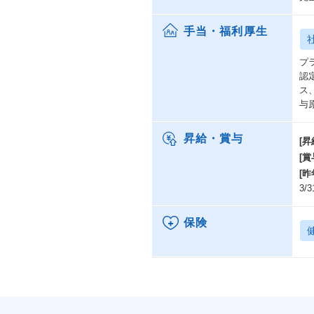
手当・福利厚生
プ
認
ス
与
昇給・賞与
[昇
[賞
[昨
3/
保険