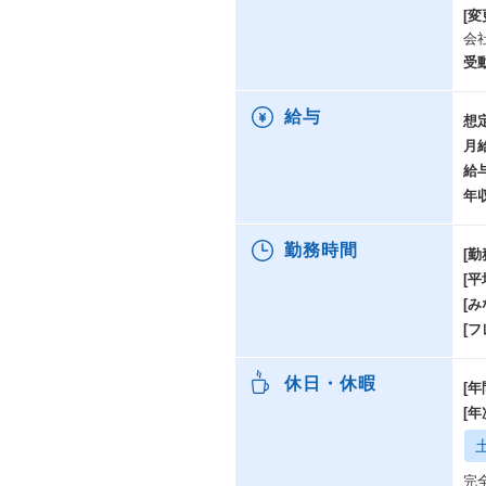
[変
会
受
給与
想
月
給
年
勤務時間
[勤
[
[み
[
休日・休暇
[年
[
完