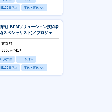
日120日以上
産休・育休あり
賞与あり
都内】BPMソリューション技術者
技術スペシャリスト)／プロジェク
中核×上流工程×一部在宅可
東京都
550万~741万
正社員採用
土日祝休み
日120日以上
産休・育休あり
賞与あり