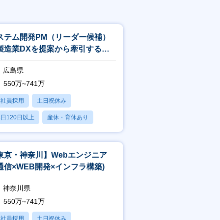
ステム開発PM（リーダー候補）
製造業DXを提案から牽引するプ
ジェクトマネージャー
広島県
550万~741万
正社員採用
土日祝休み
日120日以上
産休・育休あり
賞与あり
東京・神奈川】Webエンジニア
通信×WEB開発×インフラ構築)
神奈川県
550万~741万
正社員採用
土日祝休み