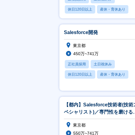
休日120日以上
産休・育休あり
月残業20時間以内
Salesforce開発
東京都
450万~741万
正社員採用
土日祝休み
休日120日以上
産休・育休あり
賞与あり
【都内】Salesforce技術者(技術
ペシャリスト)／専門性を磨ける
境×上流工程×一部在宅可
東京都
550万~741万