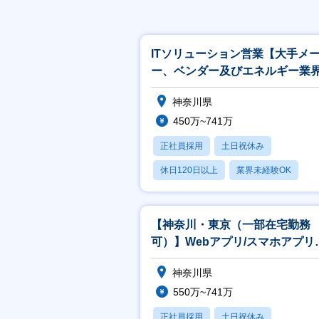
ITソリューション営業【大手メ
ー、ベンダー及びエネルギー業
官公庁向け】
神奈川県
450万~741万
正社員採用
土日祝休み
休日120日以上
業界未経験OK
産休・育休あり
【神奈川・東京（一部在宅勤務
可）】Webアプリ/スマホアプリ
発エンジニア
神奈川県
550万~741万
正社員採用
土日祝休み