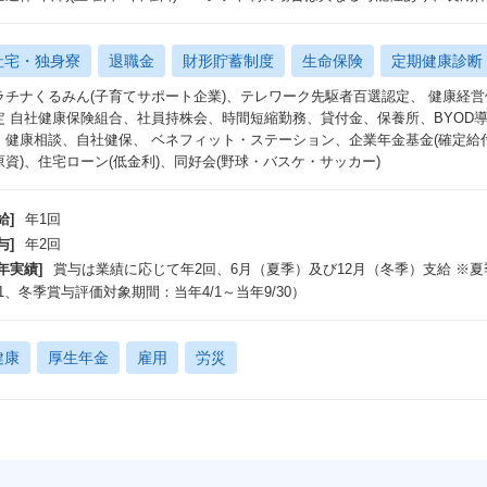
社宅・独身寮
退職金
財形貯蓄制度
生命保険
定期健康診断
ラチナくるみん(子育てサポート企業)、テレワーク先駆者百選認定、 健康経
定 自社健康保険組合、社員持株会、時間短縮勤務、貸付金、保養所、BYOD
、健康相談、自社健保、 ベネフィット・ステーション、企業年金基金(確定給
原資)、住宅ローン(低金利)、同好会(野球・バスケ・サッカー)
給]
年1回
与]
年2回
年実績]
賞与は業績に応じて年2回、6月（夏季）及び12月（冬季）支給 ※夏
31、冬季賞与評価対象期間：当年4/1～当年9/30）
健康
厚生年金
雇用
労災