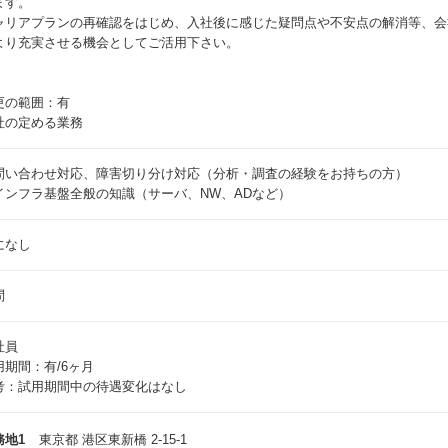
ます。
ャリアプランの再確認をはじめ、入社後に感じた疑問点や不安点の解消等、会
より充実させる機会としてご活用下さい。
更の範囲：有
社の定める業務
問い合わせ対応、障害切り分け対応（分析・調査の経験をお持ちの方）
インフラ基盤全般の知識（サーバ、NW、ADなど）
になし
問
社員
用期間：有/6ヶ月
考：試用期間中の待遇変化はなし
務地1
東京都 港区東新橋 2-15-1