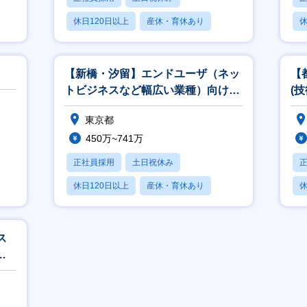
休日120日以上
産休・育休あり
休
月残業20時間以内
【新橋・汐留】エンドユーザ（ネッ
【
トビジネスなど幅広い業種）向けア
(
カウント営業
ト
東京都
450万~741万
正社員採用
土日祝休み
休日120日以上
産休・育休あり
休
賞与あり
ス
環