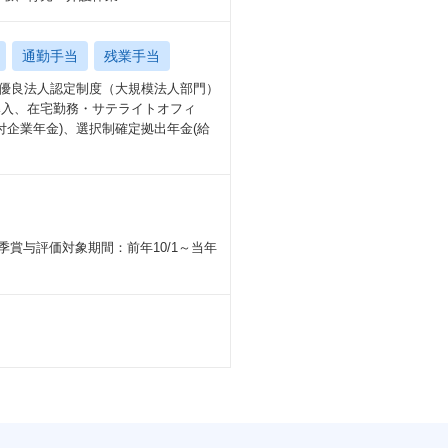
通勤手当
残業手当
営優良法人認定制度（大規模法人部門）
導入、在宅勤務・サテライトオフィ
付企業年金)、選択制確定拠出年金(給
季賞与評価対象期間：前年10/1～当年