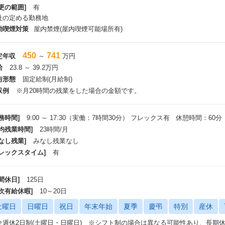
更の範囲]
有
社の定める勤務地
動喫煙対策
屋内禁煙(屋内喫煙可能場所有)
450
741
定年収
～
万円
給
23.8 ～ 39.2万円
与形態
固定給制(月給制)
収例
※月20時間の残業をした場合の金額です。
務時間]
9:00 ～ 17:30（実働：7時間30分） フレックス有 休憩時間：60分
平均残業時間]
23時間/月
なし残業]
みなし残業なし
フレックスタイム]
有
間休日]
125日
年次有給休暇]
10～20日
土曜日
日曜日
祝日
年末年始
夏季
慶弔
特別
産休
全週休2日制(土曜日・日曜日) ※シフト制の場合は異なる可能性あり、長