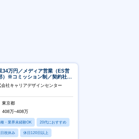
収34万円／メディア営業（ES営
部）※コミッション制／契約社員
4年目以降無期化
式会社キャリアデザインセンター
東京都
408万~408万
職種・業界未経験OK
20代におすすめ
土日祝休み
休日120日以上