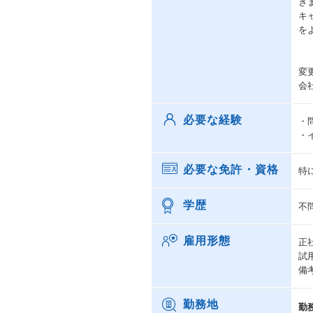
き
キ
を
変
会
必要な経験
・
・
必要な免許・資格
特
学歴
不
雇用形態
正
試
備
勤務地
勤