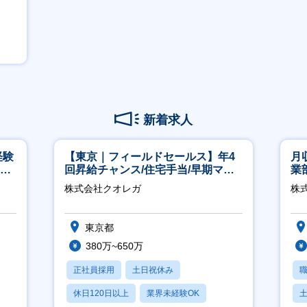
新着求人
経験
【東京｜フィールドセールス】年4
月
00
回昇給チャンス/住宅手当/早期マネ
業
ジメント機会あり！
※
株式会社クオレガ
株
東京都
380万~650万
正社員採用
土日祝休み
休日120日以上
業界未経験OK