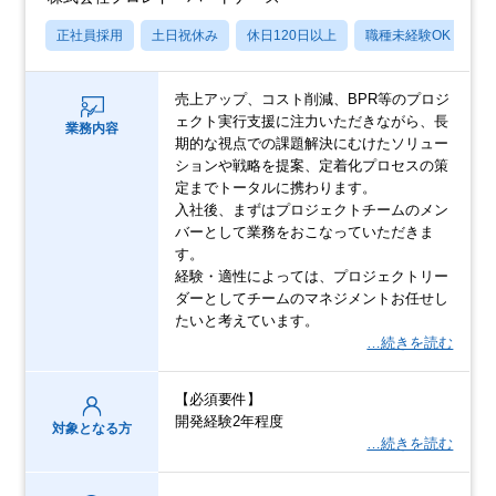
正社員採用
土日祝休み
休日120日以上
職種未経験OK
産
売上アップ、コスト削減、BPR等のプロジ
ェクト実行支援に注力いただきながら、長
業務内容
期的な視点での課題解決にむけたソリュー
ションや戦略を提案、定着化プロセスの策
定までトータルに携わります。
入社後、まずはプロジェクトチームのメン
バーとして業務をおこなっていただきま
す。
経験・適性によっては、プロジェクトリー
ダーとしてチームのマネジメントお任せし
たいと考えています。
…続きを読む
【必須要件】
開発経験2年程度
対象となる方
…続きを読む