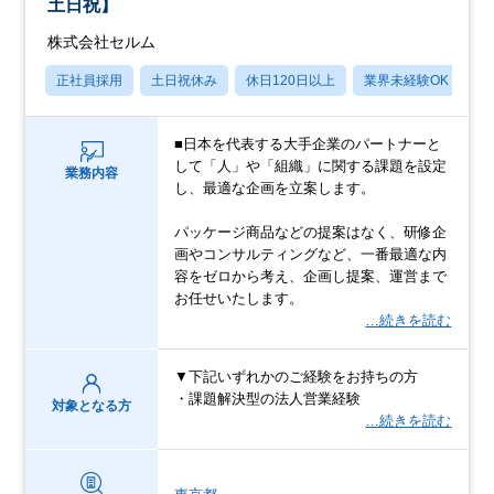
土日祝】
株式会社セルム
正社員採用
土日祝休み
休日120日以上
業界未経験OK
産
■日本を代表する大手企業のパートナーと
して「人」や「組織」に関する課題を設定
業務内容
し、最適な企画を立案します。
パッケージ商品などの提案はなく、研修企
画やコンサルティングなど、一番最適な内
容をゼロから考え、企画し提案、運営まで
お任せいたします。
…続きを読む
▼下記いずれかのご経験をお持ちの方
・課題解決型の法人営業経験
対象となる方
…続きを読む