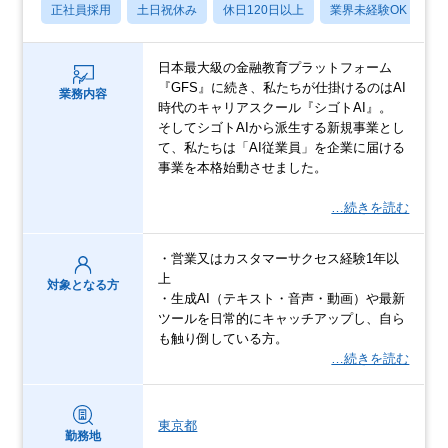
正社員採用
土日祝休み
休日120日以上
業界未経験OK
産
日本最大級の金融教育プラットフォーム
『GFS』に続き、私たちが仕掛けるのはAI
業務内容
時代のキャリアスクール『シゴトAI』。
そしてシゴトAIから派生する新規事業とし
て、私たちは「AI従業員」を企業に届ける
事業を本格始動させました。
…続きを読む
・営業又はカスタマーサクセス経験1年以
上
対象となる方
・生成AI（テキスト・音声・動画）や最新
ツールを日常的にキャッチアップし、自ら
も触り倒している方。
…続きを読む
東京都
勤務地