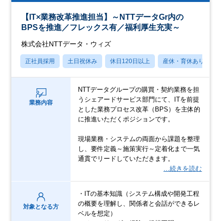
【IT×業務改革推進担当】～NTTデータGr内の
BPSを推進／フレックス有／福利厚生充実～
株式会社NTTデータ・ウィズ
正社員採用
土日祝休み
休日120日以上
産休・育休あり
NTTデータグループの購買・契約業務を担
うシェアードサービス部門にて、ITを前提
業務内容
とした業務プロセス改革（BPS）を主体的
に推進いただくポジションです。
現場業務・システムの両面から課題を整理
し、要件定義～施策実行～定着化まで一気
通貫でリードしていただきます。
…続きを読む
・ITの基本知識（システム構成や開発工程
の概要を理解し、関係者と会話ができるレ
対象となる方
ベルを想定）