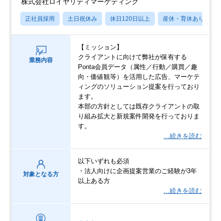
株式会社ロイヤリティマーケティング
正社員採用
土日祝休み
休日120日以上
産休・育休あり
【ミッション】
クライアントに向けて弊社が保有する
業務内容
Ponta会員データ（属性／行動／購買／趣
向・価値観等）を活用した広告、マーケテ
ィングのソリューション提案を行っており
ます。
本部の方針としては既存クライアントの取
り組み拡大と新規案件開発を行っておりま
す。
…続きを読む
以下いずれも必須
・法人向けに企画提案営業のご経験が3年
対象となる方
以上ある方
…続きを読む