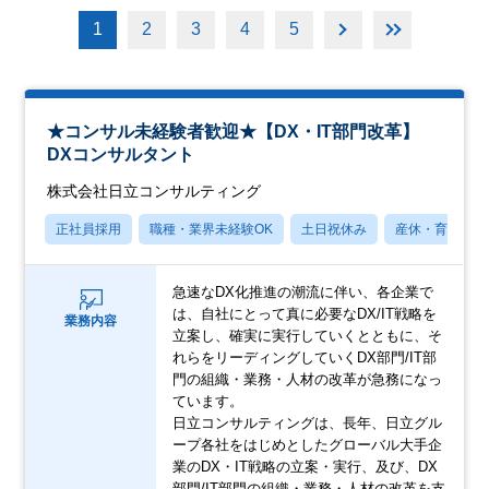
1
2
3
4
5
★コンサル未経験者歓迎★【DX・IT部門改革】
DXコンサルタント
株式会社日立コンサルティング
正社員採用
職種・業界未経験OK
土日祝休み
産休・育休あり
急速なDX化推進の潮流に伴い、各企業で
は、自社にとって真に必要なDX/IT戦略を
業務内容
立案し、確実に実行していくとともに、そ
れらをリーディングしていくDX部門/IT部
門の組織・業務・人材の改革が急務になっ
ています。
日立コンサルティングは、長年、日立グル
ープ各社をはじめとしたグローバル大手企
業のDX・IT戦略の立案・実行、及び、DX
部門/IT部門の組織・業務・人材の改革を支