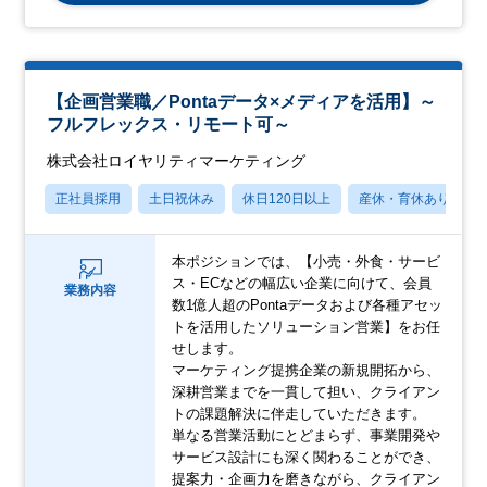
【企画営業職／Pontaデータ×メディアを活用】～
フルフレックス・リモート可～
株式会社ロイヤリティマーケティング
正社員採用
土日祝休み
休日120日以上
産休・育休あり
本ポジションでは、【小売・外食・サービ
ス・ECなどの幅広い企業に向けて、会員
業務内容
数1億人超のPontaデータおよび各種アセッ
トを活用したソリューション営業】をお任
せします。
マーケティング提携企業の新規開拓から、
深耕営業までを一貫して担い、クライアン
トの課題解決に伴走していただきます。
単なる営業活動にとどまらず、事業開発や
サービス設計にも深く関わることができ、
提案力・企画力を磨きながら、クライアン