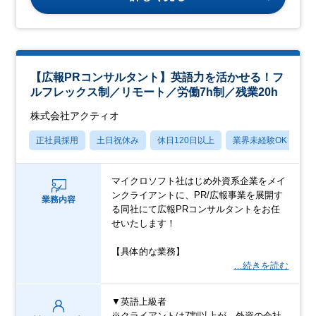
【広報PRコンサルタント】英語力を活かせる！フ
ルフレックス制／リモート／労働7h制／残業20h
株式会社アクティオ
正社員採用
土日祝休み
休日120日以上
業界未経験OK
月
マイクロソフト社はじめ外資系企業をメイ
ンクライアントに、PR/広報事業を展開す
業務内容
る同社にて広報PRコンサルタントをお任
せいたします！
【具体的な業務】
…続きを読む
▼英語上級者
※クライアントは7割以上が、外資の会社