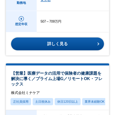
東京都
勤務地
507～709万円
想定年収
詳しく見る
【営業】医療データの活用で保険者の健康課題を
解決に導く／プライム上場G／リモートOK・フレ
ックス
株式会社ミナケア
正社員採用
土日祝休み
休日120日以上
業界未経験OK
産