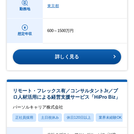
東京都
勤務地
600～1500万円
想定年収
詳しく見る
リモート・フレックス有／コンサルタントJr／プ
ロ人材活用による経営支援サービス「HiPro Biz」
パーソルキャリア株式会社
正社員採用
土日祝休み
休日120日以上
業界未経験OK
産