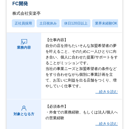
FC開発
株式会社安楽亭
正社員採用
土日祝休み
休日120日以上
業界未経験OK
産
【仕事内容】
自分の店を持ちたいそんな加盟希望者の夢
業務内容
を叶えること、そのために一人ひとりに向
き合い、個人に合わせた提案/サポートをす
ることがミッションです。
当社の事業ニーズと加盟希望者の条件など
をすり合わせながら個別に事業計画を立
て、お互いに利益を出る店舗をつくり、増
やしていく仕事です。
…続きを読む
【必須条件】
・外食での業務経験、もしくは法人/個人へ
対象となる方
の営業経験
…続きを読む