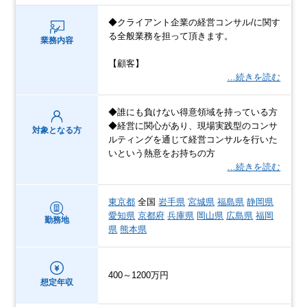
◆クライアント企業の経営コンサル/に関す
る全般業務を担って頂きます。
業務内容
【顧客】
…続きを読む
◆誰にも負けない得意領域を持っている方
◆経営に関心があり、現場実践型のコンサ
対象となる方
ルティングを通じて経営コンサルを行いた
いという熱意をお持ちの方
…続きを読む
東京都
全国
岩手県
宮城県
福島県
静岡県
愛知県
京都府
兵庫県
岡山県
広島県
福岡
勤務地
県
熊本県
400～1200万円
想定年収