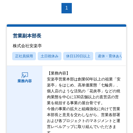
1
営業副本部長
株式会社安楽亭
正社員採用
土日祝休み
休日120日以上
産休・育休あり
【業務内容】
安楽亭営業本部は創業60年以上の祖業「安
業務内容
楽亭」をはじめ、高単価業態「七輪房」、
個人店のような活気の「花炎亭」などの焼
肉業態を中心に130店舗以上の直営店の営
業を統括する事業の屋台骨です。
今後の事業の拡大と組織強化に向けて営業
本部長と意見を交わしながら、営業各部署
および各プロジェクトのマネジメントと運
営レベルアップに取り組んでいただきま
す。