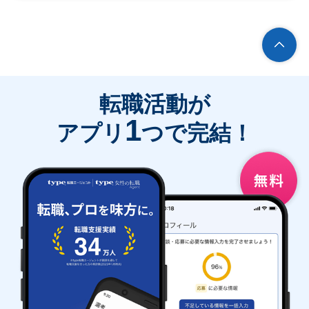
転職活動が
1
アプリ
つで完結！