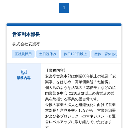
1
営業副本部長
株式会社安楽亭
正社員採用
土日祝休み
休日120日以上
産休・育休あり
【業務内容】
安楽亭営業本部は創業60年以上の祖業「安
業務内容
楽亭」をはじめ、高単価業態「七輪房」、
個人店のような活気の「花炎亭」などの焼
肉業態を中心に130店舗以上の直営店の営
業を統括する事業の屋台骨です。
今後の事業の拡大と組織強化に向けて営業
本部長と意見を交わしながら、営業各部署
および各プロジェクトのマネジメントと運
営レベルアップに取り組んでいただきま
す。