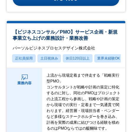
【ビジネスコンサル／PMO】サービス企画・新規
事業立ち上げの業務設計・業務改善
パーソルビジネスプロセスデザイン株式会社
正社員採用
土日祝休み
休日120日以上
業界未経験OK
産
上流から現場定着まで伴走する「戦略実行
型PMO」
業務内容
コンサルタントが戦略や計画の策定に特化
するのに対し、同社のPMOはプロジェクト
の上流工程から参画し、戦略や計画の策定
から現場での実行・定着まで一気通貫で関
わります。経営層・現場担当者・ベンダー
など多様なステークホルダーを巻き込み、
計画を実際の成果に結びつける経験を積め
るのはPMOならではの醍醐味です。