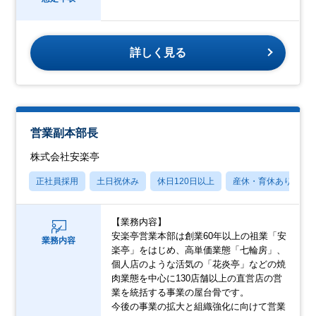
詳しく見る
営業副本部長
株式会社安楽亭
正社員採用
土日祝休み
休日120日以上
産休・育休あり
【業務内容】
安楽亭営業本部は創業60年以上の祖業「安
業務内容
楽亭」をはじめ、高単価業態「七輪房」、
個人店のような活気の「花炎亭」などの焼
肉業態を中心に130店舗以上の直営店の営
業を統括する事業の屋台骨です。
今後の事業の拡大と組織強化に向けて営業