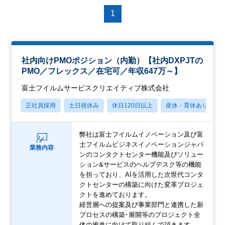
1
社内向けPMOポジション（内勤）【社内DXPJTの
PMO／フレックス／在宅可／年収647万～】
富士フイルムサービスクリエイティブ株式会社
正社員採用
土日祝休み
休日120日以上
産休・育休あり
弊社は富士フイルムイノベーション及び富
士フイルムビジネスイノベーションジャパ
業務内容
ンのコンタクトセンター機能及びソリュー
ション&サービスのヘルプデスク等の機能
を担っており、AIを活用した次世代コンタ
クトセンターの構築に向けた変革プロジェ
クトを進めております。
経営層への提案及び事業部門と連携した新
プロセスの構築･展開等のプロジェクト全
体の推進に向けて取り組んで頂きます。