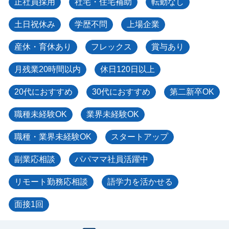
正社員採用
社宅・住宅補助
転勤なし
土日祝休み
学歴不問
上場企業
産休・育休あり
フレックス
賞与あり
月残業20時間以内
休日120日以上
20代におすすめ
30代におすすめ
第二新卒OK
職種未経験OK
業界未経験OK
職種・業界未経験OK
スタートアップ
副業応相談
パパママ社員活躍中
リモート勤務応相談
語学力を活かせる
面接1回