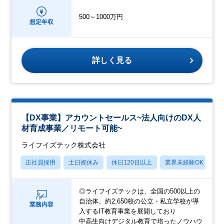
500～1000万円
想定年収
詳しく見る
【DX事業】アカウントセールス~法人向けのDX人
材育成事業／リモート可能~
ライフイズテック株式会社
正社員採用
土日祝休み
休日120日以上
業界未経験OK
賞
◎ライフイズテックは、全国の500以上の
自治体、約2,650校の公立・私立学校が導
業務内容
入するIT教育事業を展開しており
中高生向けデジタル教育で培ったノウハウ