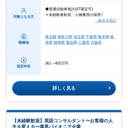
◆普通自動車免許(AT限定可)
※未経験者歓迎・人物重視の採用！
対象となる方
…続きを読む
東京都
神奈川県
埼玉県
千葉県
栃木県
岐
阜県
静岡県
愛知県
三重県
大阪府
勤務地
361～405万円
想定年収
詳しく見る
【未経験歓迎】英語コンサルタント〜お客様の人
生を変える〜業界パイオニア企業