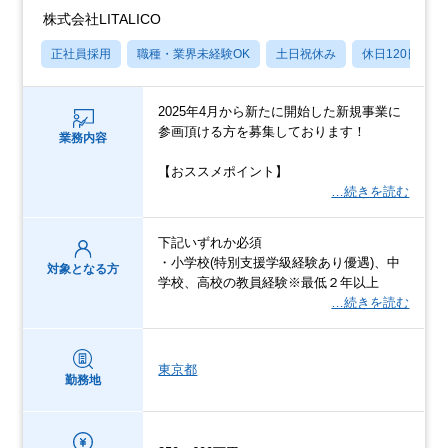
株式会社LITALICO
正社員採用
職種・業界未経験OK
土日祝休み
休日120日以上
2025年4月から新たに開始した新規事業に
参画頂ける方を募集しております！
業務内容
【おススメポイント】
…続きを読む
下記いずれか必須
・小学校(特別支援学級経験あり優遇)、中
対象となる方
学校、高校の教員経験※最低２年以上
…続きを読む
東京都
勤務地