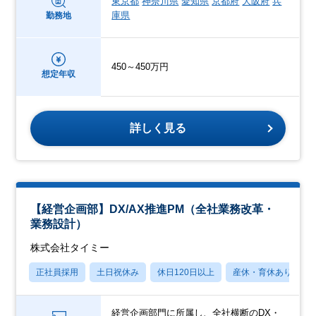
東京都
神奈川県
愛知県
京都府
大阪府
兵
庫県
勤務地
450～450万円
想定年収
詳しく見る
【経営企画部】DX/AX推進PM（全社業務改革・
業務設計）
株式会社タイミー
正社員採用
土日祝休み
休日120日以上
産休・育休あり
経営企画部門に所属し、全社横断のDX・