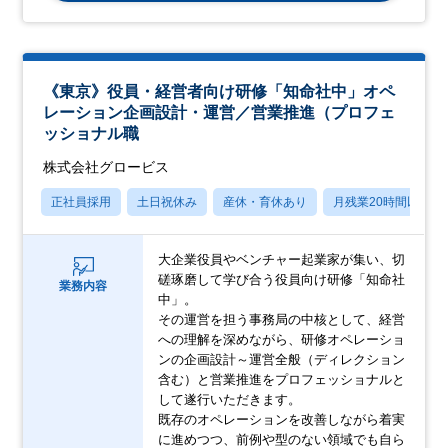
《東京》役員・経営者向け研修「知命社中」オペ
レーション企画設計・運営／営業推進（プロフェ
ッショナル職
株式会社グロービス
正社員採用
土日祝休み
産休・育休あり
月残業20時間以内
大企業役員やベンチャー起業家が集い、切
磋琢磨して学び合う役員向け研修「知命社
業務内容
中」。
その運営を担う事務局の中核として、経営
への理解を深めながら、研修オペレーショ
ンの企画設計～運営全般（ディレクション
含む）と営業推進をプロフェッショナルと
して遂行いただきます。
既存のオペレーションを改善しながら着実
に進めつつ、前例や型のない領域でも自ら