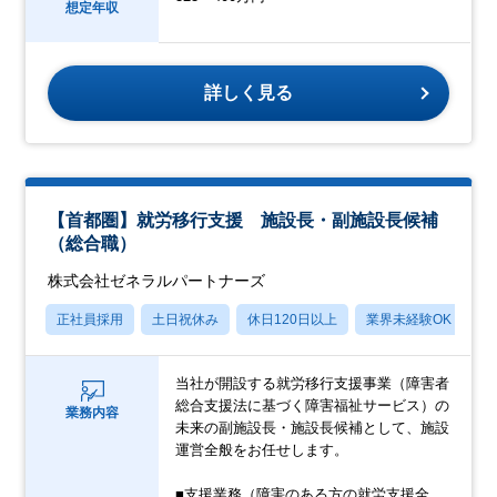
想定年収
詳しく見る
【首都圏】就労移行支援 施設長・副施設長候補
（総合職）
株式会社ゼネラルパートナーズ
正社員採用
土日祝休み
休日120日以上
業界未経験OK
産
当社が開設する就労移行支援事業（障害者
総合支援法に基づく障害福祉サービス）の
業務内容
未来の副施設長・施設長候補として、施設
運営全般をお任せします。
■支援業務（障害のある方の就労支援全