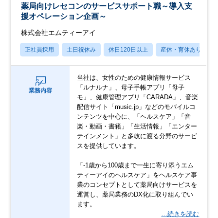
薬局向けレセコンのサービスサポート職～導入支
援オペレーション企画～
株式会社エムティーアイ
正社員採用
土日祝休み
休日120日以上
産休・育休あり
当社は、女性のための健康情報サービス
「ルナルナ」、母子手帳アプリ「母子
業務内容
モ」、健康管理アプリ「CARADA」、音楽
配信サイト「music.jp」などのモバイルコ
ンテンツを中心に、「ヘルスケア」「音
楽・動画・書籍」「生活情報」「エンター
テインメント」と多岐に渡る分野のサービ
スを提供しています。
「-1歳から100歳まで一生に寄り添うエム
ティーアイのヘルスケア」をヘルスケア事
業のコンセプトとして薬局向けサービスを
運営し、薬局業務のDX化に取り組んでい
ます。
…続きを読む