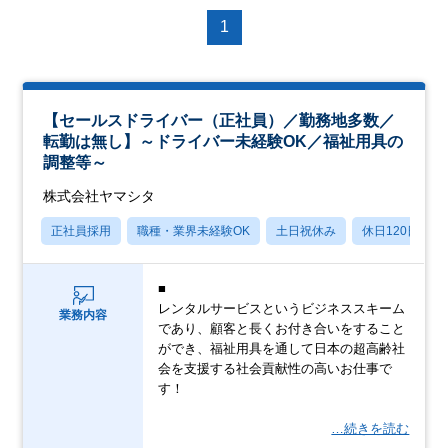
1
【セールスドライバー（正社員）／勤務地多数／
転勤は無し】～ドライバー未経験OK／福祉用具の
調整等～
株式会社ヤマシタ
正社員採用
職種・業界未経験OK
土日祝休み
休日120日以上
■
レンタルサービスというビジネススキーム
業務内容
であり、顧客と長くお付き合いをすること
ができ、福祉用具を通して日本の超高齢社
会を支援する社会貢献性の高いお仕事で
す！
…続きを読む