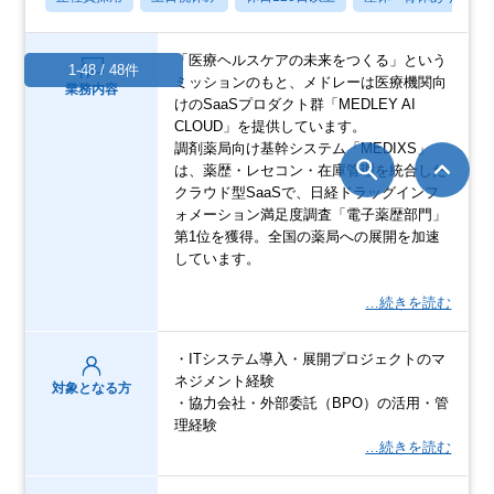
「医療ヘルスケアの未来をつくる」という
1-48 / 48件
ミッションのもと、メドレーは医療機関向
業務内容
けのSaaSプロダクト群「MEDLEY AI
CLOUD」を提供しています。
調剤薬局向け基幹システム「MEDIXS」
は、薬歴・レセコン・在庫管理を統合した
クラウド型SaaSで、日経ドラッグインフ
ォメーション満足度調査「電子薬歴部門」
第1位を獲得。全国の薬局への展開を加速
しています。
…続きを読む
・ITシステム導入・展開プロジェクトのマ
ネジメント経験
対象となる方
・協力会社・外部委託（BPO）の活用・管
理経験
…続きを読む