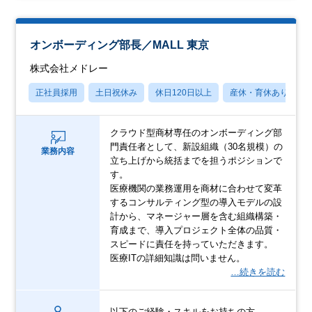
オンボーディング部長／MALL 東京
株式会社メドレー
正社員採用
土日祝休み
休日120日以上
産休・育休あり
クラウド型商材専任のオンボーディング部
門責任者として、新設組織（30名規模）の
業務内容
立ち上げから統括までを担うポジションで
す。
医療機関の業務運用を商材に合わせて変革
するコンサルティング型の導入モデルの設
計から、マネージャー層を含む組織構築・
育成まで、導入プロジェクト全体の品質・
スピードに責任を持っていただきます。
医療ITの詳細知識は問いません。
…続きを読む
以下のご経験・スキルをお持ちの方