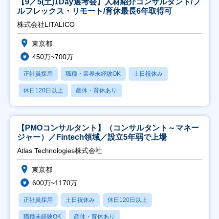
【9／5(土)1Day選考会】人材紹介コンサルタント/フ
ルフレックス・リモート/育休最長6年取得可
株式会社LITALICO
東京都
450万~700万
正社員採用
職種・業界未経験OK
土日祝休み
休日120日以上
産休・育休あり
【PMOコンサルタント】（コンサルタント～マネー
ジャー）／Fintech領域／設立5年弱で上場
Atlas Technologies株式会社
東京都
600万~1170万
正社員採用
土日祝休み
休日120日以上
職種未経験OK
産休・育休あり