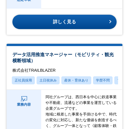
詳しく見る
データ活用推進マネージャー（モビリティ・観光
横断領域）
株式会社TRAILBLAZER
正社員採用
土日祝休み
産休・育休あり
学歴不問
フレッ
同社グループは、西日本を中心に鉄道事業
や不動産、流通などの事業を運営している
業務内容
企業グループです。
地域に根差した事業を手掛ける中で、時代
の変化に対応し、新たな価値を創造するべ
く、グループ一体となって《顧客体験・鉄