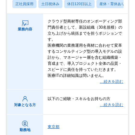
正社員採用
土日祝休み
休日120日以上
産休・育休あり
クラウド型商材専任のオンボーディング部
門責任者として、新設組織（30名規模）の
業務内容
立ち上げから統括までを担うポジションで
す。
医療機関の業務運用を商材に合わせて変革
するコンサルティング型の導入モデルの設
計から、マネージャー層を含む組織構築・
育成まで、導入プロジェクト全体の品質・
スピードに責任を持っていただきます。
医療ITの詳細知識は問いません。
…続きを読む
以下のご経験・スキルをお持ちの方
…続きを読む
対象となる方
東京都
勤務地