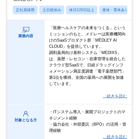
正社員採用
土日祝休み
休日120日以上
産休・育休あり
「医療ヘルスケアの未来をつくる」という
ミッションのもと、メドレーは医療機関向
業務内容
けのSaaSプロダクト群「MEDLEY AI
CLOUD」を提供しています。
調剤薬局向け基幹システム「MEDIXS」
は、薬歴・レセコン・在庫管理を統合した
クラウド型SaaSで、日経ドラッグインフ
ォメーション満足度調査「電子薬歴部門」
第1位を獲得。全国の薬局への展開を加速
しています。
…続きを読む
・ITシステム導入・展開プロジェクトのマ
ネジメント経験
対象となる方
・協力会社・外部委託（BPO）の活用・管
理経験
…続きを読む