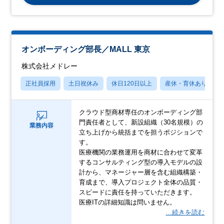
オンボーディング部長／MALL 東京
株式会社メドレー
正社員採用
土日祝休み
休日120日以上
産休・育休あり
クラウド型商材専任のオンボーディング部
門責任者として、新設組織（30名規模）の
業務内容
立ち上げから統括までを担うポジションで
す。
医療機関の業務運用を商材に合わせて変革
するコンサルティング型の導入モデルの設
計から、マネージャー層を含む組織構築・
育成まで、導入プロジェクト全体の品質・
スピードに責任を持っていただきます。
医療ITの詳細知識は問いません。
…続きを読む