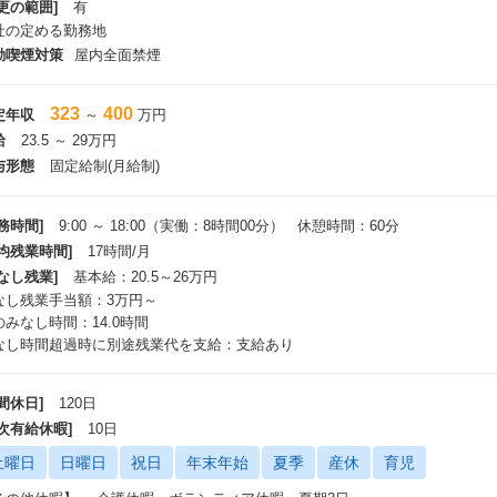
更の範囲]
有
社の定める勤務地
動喫煙対策
屋内全面禁煙
323
400
定年収
～
万円
給
23.5 ～ 29万円
与形態
固定給制(月給制)
務時間]
9:00 ～ 18:00（実働：8時間00分） 休憩時間：60分
平均残業時間]
17時間/月
なし残業]
基本給：20.5～26万円
なし残業手当額：3万円～
のみなし時間：14.0時間
なし時間超過時に別途残業代を支給：支給あり
間休日]
120日
年次有給休暇]
10日
土曜日
日曜日
祝日
年末年始
夏季
産休
育児