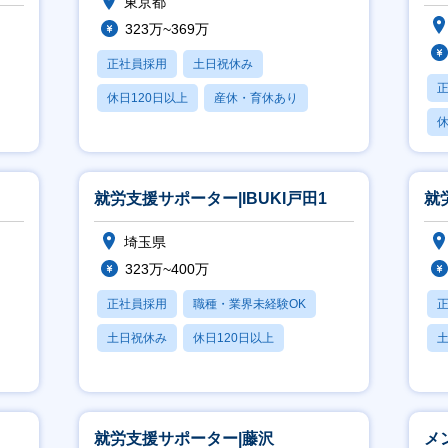
東京都
323万~369万
正社員採用
土日祝休み
休日120日以上
産休・育休あり
休
賞与あり
月
就労支援サポーター|IBUKI戸田1
就
埼玉県
323万~400万
正社員採用
職種・業界未経験OK
土日祝休み
休日120日以上
産休・育休あり
就労支援サポーター|藤沢
メ