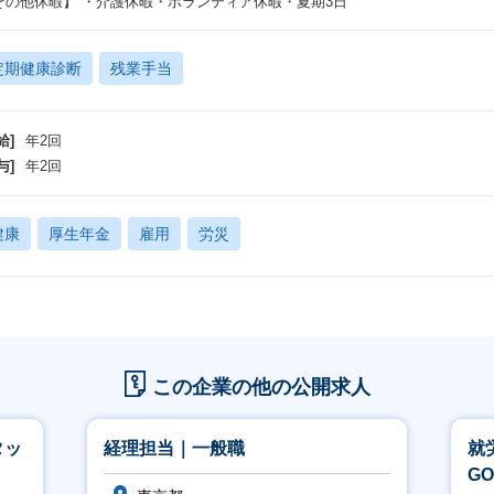
その他休暇】 ・介護休暇・ボランティア休暇・夏期3日
定期健康診断
残業手当
給]
年2回
与]
年2回
健康
厚生年金
雇用
労災
この企業の他の公開求人
タッ
経理担当｜一般職
就