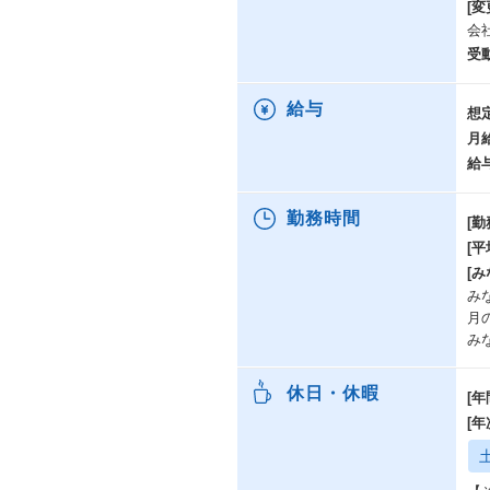
[変
会
受
給与
想
月
給
勤務時間
[勤
[
[み
み
月
み
休日・休暇
[年
[