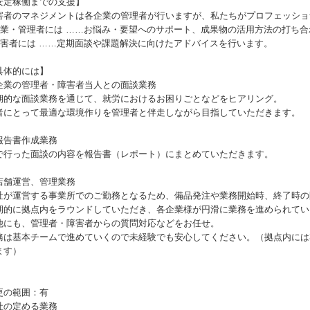
安定稼働までの支援】
害者のマネジメントは各企業の管理者が行いますが、私たちがプロフェッショ
企業・管理者には ……お悩み・要望へのサポート、成果物の活用方法の打ち
障害者には ……定期面談や課題解決に向けたアドバイスを行います。
具体的には】
企業の管理者・障害者当人との面談業務
期的な面談業務を通じて、就労におけるお困りごとなどをヒアリング。
者にとって最適な環境作りを管理者と伴走しながら目指していただきます。
報告書作成業務
で行った面談の内容を報告書（レポート）にまとめていただきます。
店舗運営、管理業務
社が運営する事業所でのご勤務となるため、備品発注や業務開始時、終了時の
期的に拠点内をラウンドしていただき、各企業様が円滑に業務を進められてい
他にも、管理者・障害者からの質問対応などをお任せ。
務は基本チームで進めていくので未経験でも安心してください。（拠点内には
ます）
更の範囲：有
社の定める業務