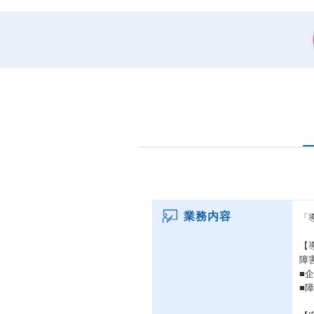
業務内容
「
【
障
■
■