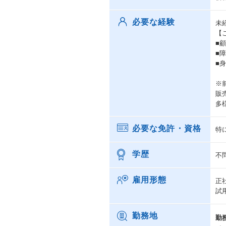
必要な経験
未
【
■
■
■
※
販
多
必要な免許・資格
特
学歴
不
雇用形態
正
試
勤務地
勤