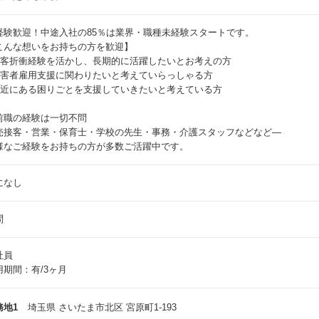
経験歓迎！中途入社の85％は業界・職種未経験スタートです。
こんな想いをお持ちの方を歓迎】
顧客折衝経験を活かし、長期的に活躍したいとお考えの方
障害者雇用支援に関わりたいと考えていらっしゃる方
身近にある困りごとを支援していきたいと考えている方
前職の経験は一切不問
売接客・営業・保育士・学校の先生・事務・介護スタッフなどなど―
様なご経験をお持ちの方が多数ご活躍中です。
になし
問
社員
用期間：有/3ヶ月
務地1
埼玉県 さいたま市北区 宮原町1-193