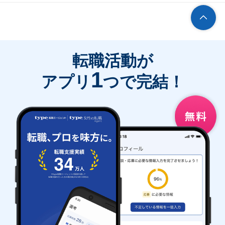
転職活動が
1
アプリ
つで完結！