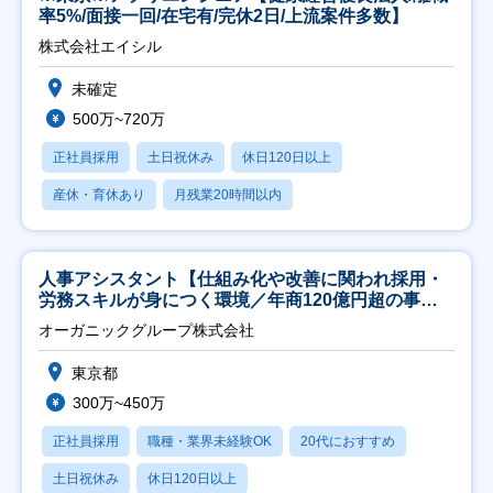
率5%/面接一回/在宅有/完休2日/上流案件多数】
株式会社エイシル
未確定
500万~720万
正社員採用
土日祝休み
休日120日以上
産休・育休あり
月残業20時間以内
人事アシスタント【仕組み化や改善に関われ採用・
労務スキルが身につく環境／年商120億円超の事業
会社】
オーガニックグループ株式会社
東京都
300万~450万
正社員採用
職種・業界未経験OK
20代におすすめ
土日祝休み
休日120日以上