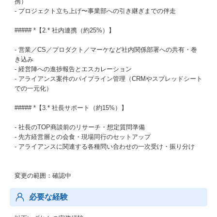
携）
- プロジェクト立ち上げ〜事業部への引き継ぎまでの伴走
##### *【2.* 社内連携（約25%）】
- 営業／CS／プロダクト／マーケなど社内関係部署への共有・巻
き込み
- 経営陣への進捗報告とエスカレーション
- アライアンス案件のパイプライン管理（CRMやスプレッドシート
での一元化）
##### *【3.* 社長サポート（約15%）】
- 社長のTOP商談前のリサーチ・想定質問準備
- 先方経営層との会食・現場同行のセットアップ
- アライアンスに関連する各種問い合わせの一次受け・振り分け
変更の範囲：確認中
必要な経験