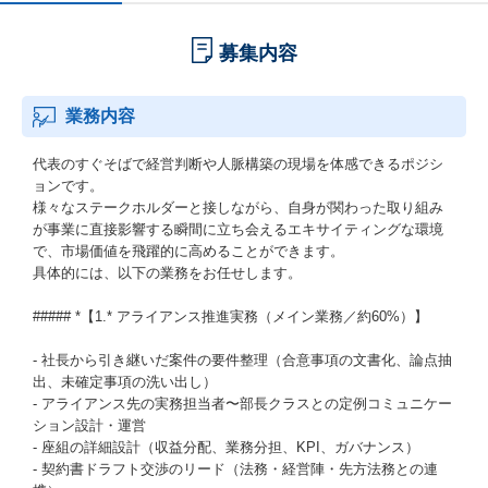
募集内容
業務内容
代表のすぐそばで経営判断や人脈構築の現場を体感できるポジシ
ョンです。
様々なステークホルダーと接しながら、自身が関わった取り組み
が事業に直接影響する瞬間に立ち会えるエキサイティングな環境
で、市場価値を飛躍的に高めることができます。
具体的には、以下の業務をお任せします。
##### *【1.* アライアンス推進実務（メイン業務／約60%）】
- 社長から引き継いだ案件の要件整理（合意事項の文書化、論点抽
出、未確定事項の洗い出し）
- アライアンス先の実務担当者〜部長クラスとの定例コミュニケー
ション設計・運営
- 座組の詳細設計（収益分配、業務分担、KPI、ガバナンス）
- 契約書ドラフト交渉のリード（法務・経営陣・先方法務との連