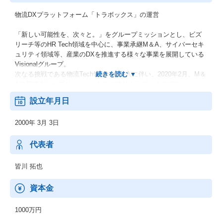
物流DXプラットフォーム「トラボックス」の運営
「新しい可能性を、次々と。」をグループミッションとし、ビズ
リーチ等のHR Tech領域を中心に、事業承継M＆A、サイバーセキ
ュリティ領域等、産業のDXを推進する様々な事業を展開している
Visionalグループ。
次なる挑戦である物流Tech領域への参入に伴い、2020年2月、M＆
Aの形でグループジョインしたのが当社トラボックスです。
グループとしては2023年に東証プライム市場に上場、パブリック
設立年月日
カンパニーとして新しいスタートラインに立ちました。
2000年 3月 3日
ミッションである 「物流の仕組みを、未来へ加速させる」 の実現
に向け、グループの資本やリソースを活かしつつ、独立した事業
領域としてダイナミックな挑戦ができる、非常に面白い環境がそ
代表者
ろっています。
皆川 拓也
資本金
1000万円