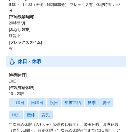
9:00 ～ 18:00（実働：8時間00分） フレックス有 休憩時間：60
分
[平均残業時間]
20時間/月
[みなし残業]
確認中
[フレックスタイム]
有
休日・休暇
[年間休日]
10日
[年次有給休暇]
10～20日
土曜日
日曜日
祝日
年末年始
夏季
慶弔
特別
産休
育児
年次有給休暇（入社6ヶ月経過後10日間）、慶弔休暇、夏季休暇
（原則3日間）、特別休暇（年次有給休暇付与までに3日間）、ア