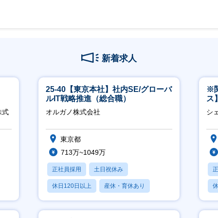
新着求人
25-40【東京本社】社内SE/グローバ
※
ルIT戦略推進（総合職）
ス
ー
株式
オルガノ株式会社
シ
東京都
713万~1049万
正社員採用
土日祝休み
休日120日以上
産休・育休あり
休
月残業20時間以内