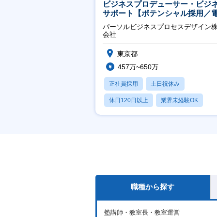
ビジネスプロデューサー・ビジ
サポート【ポテンシャル採用／
力・ガス等の民間向けプロジェ
パーソルビジネスプロセスデザイン
推進】
会社
東京都
457万~650万
正社員採用
土日祝休み
休日120日以上
業界未経験OK
産休・育休あり
職種から探す
塾講師・教室長・教室運営