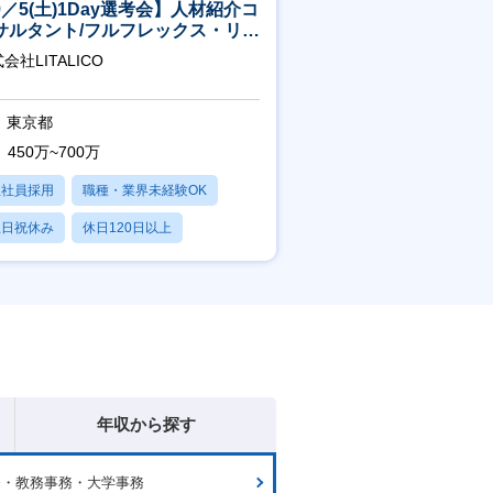
9／5(土)1Day選考会】人材紹介コ
サルタント/フルフレックス・リモ
ト/育休最長6年取得可
会社LITALICO
東京都
450万~700万
正社員採用
職種・業界未経験OK
土日祝休み
休日120日以上
産休・育休あり
年収から探す
務・教務事務・大学事務