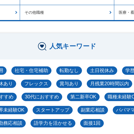
その他職種
医療・
人気キーワード
用
社宅・住宅補助
転勤なし
土日祝休み
学
休あり
フレックス
賞与あり
月残業20時間以内
おすすめ
30代におすすめ
第二新卒OK
職種未経験
界未経験OK
スタートアップ
副業応相談
パパマ
勤務応相談
語学力を活かせる
面接1回