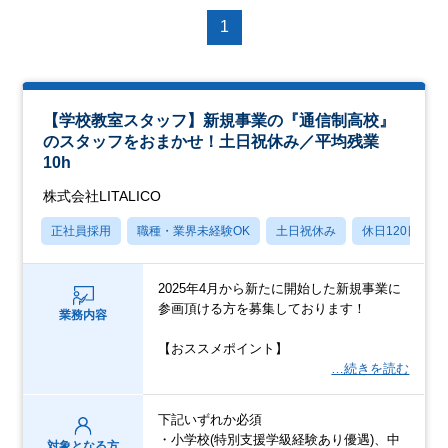
1
【学校教室スタッフ】新規事業の『通信制高校』
のスタッフをおまかせ！土日祝休み／平均残業
10h
株式会社LITALICO
正社員採用
職種・業界未経験OK
土日祝休み
休日120日以上
2025年4月から新たに開始した新規事業に
参画頂ける方を募集しております！
業務内容
【おススメポイント】
…続きを読む
下記いずれか必須
・小学校(特別支援学級経験あり優遇)、中
対象となる方