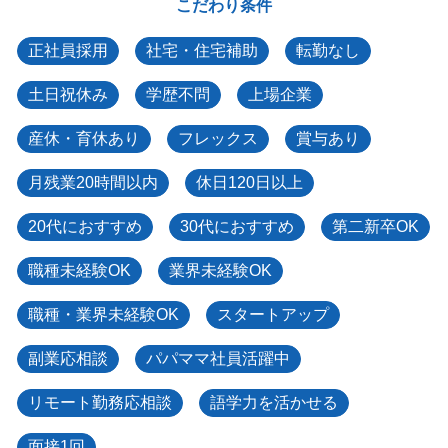
こだわり条件
正社員採用
社宅・住宅補助
転勤なし
土日祝休み
学歴不問
上場企業
産休・育休あり
フレックス
賞与あり
月残業20時間以内
休日120日以上
20代におすすめ
30代におすすめ
第二新卒OK
職種未経験OK
業界未経験OK
職種・業界未経験OK
スタートアップ
副業応相談
パパママ社員活躍中
リモート勤務応相談
語学力を活かせる
面接1回