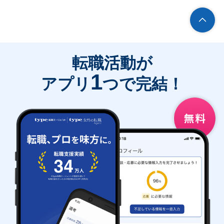
転職活動が
1
アプリ
つで完結！