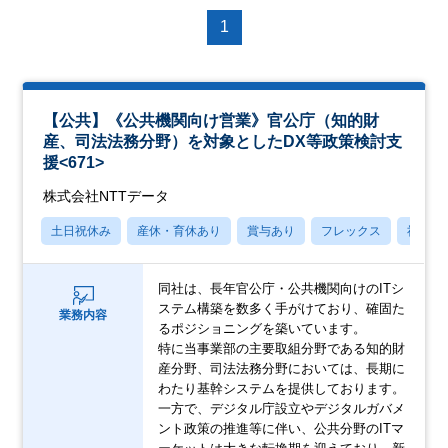
1
【公共】《公共機関向け営業》官公庁（知的財
産、司法法務分野）を対象としたDX等政策検討支
援<671>
株式会社NTTデータ
土日祝休み
産休・育休あり
賞与あり
フレックス
社宅・
同社は、長年官公庁・公共機関向けのITシ
ステム構築を数多く手がけており、確固た
業務内容
るポジショニングを築いています。
特に当事業部の主要取組分野である知的財
産分野、司法法務分野においては、長期に
わたり基幹システムを提供しております。
一方で、デジタル庁設立やデジタルガバメ
ント政策の推進等に伴い、公共分野のITマ