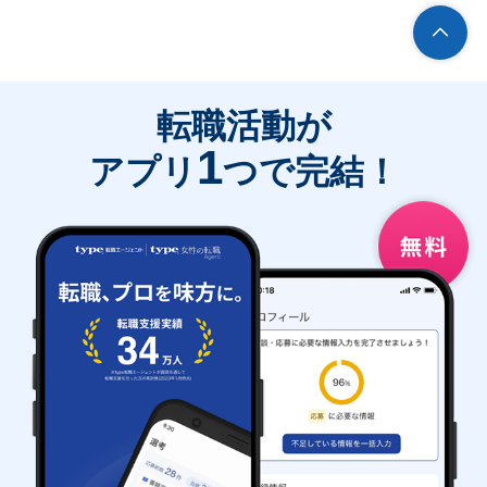
転職活動が
1
アプリ
つで完結！