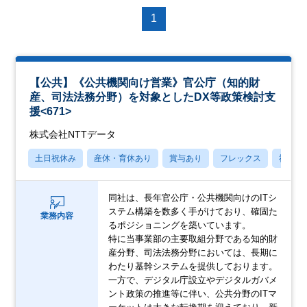
1
【公共】《公共機関向け営業》官公庁（知的財
産、司法法務分野）を対象としたDX等政策検討支
援<671>
株式会社NTTデータ
土日祝休み
産休・育休あり
賞与あり
フレックス
社宅・
同社は、長年官公庁・公共機関向けのITシ
ステム構築を数多く手がけており、確固た
業務内容
るポジショニングを築いています。
特に当事業部の主要取組分野である知的財
産分野、司法法務分野においては、長期に
わたり基幹システムを提供しております。
一方で、デジタル庁設立やデジタルガバメ
ント政策の推進等に伴い、公共分野のITマ