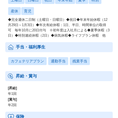
土曜日
日曜日
祝日
年末年始
夏季
特別
産休
育児
◆完全週休二日制（土曜日・日曜日）◆祝日◆年末年始休暇（12
月29日～1月3日）◆年次有給休暇：1日、半日、時間単位の取得
可 毎年10月に20日付与 ※初年度は入社月による◆夏季休暇（3
日）◆特別連続休暇（2日）◆病気休暇◆ライフプラン休暇 他
手当・福利厚生
カフェテリアプラン
通勤手当
残業手当
昇給・賞与
[昇給]
年1回
[賞与]
年2回
保険