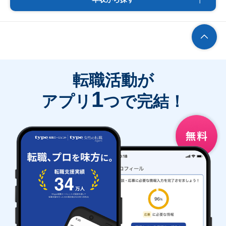
転職活動が
1
アプリ
つで完結！