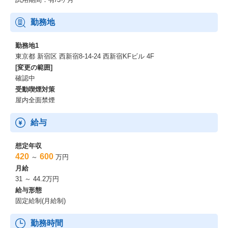
ます需要が高まっている障害者雇用。
2019年にオープンした障害者雇用向け総合求人サイトも日本最大
勤務地
級となり、9年目の当社は急拡大・急成長のフェーズを迎えていま
す。RA（リクルーティングアドバイザー）・CA（キャリアアドバ
勤務地1
イザー）が在籍する「紹介事業部」の昨年度の実績は前年比150％
東京都 新宿区 西新宿8-14-24 西新宿KFビル 4F
以上の成長を記録し、今期についてはさらに170％の成長を目指し
[変更の範囲]
ており、会社と共に”確実に”成長できる環境がここにあります。
確認中
受動喫煙対策
屋内全面禁煙
給与
想定年収
420
600
～
万円
月給
31 ～ 44.2万円
給与形態
固定給制(月給制)
勤務時間