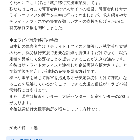
うために立ち上げた「就労移行支援事業所」です。
私たちはこれまで障害者向け求人サイトの運営、障害者向けサテ
ライトオフィスの運営を主軸に行ってきましたが、求人紹介やサ
テライトオフィスでの提案が難しい方への支援を広げるために、
就労移行支援を開所しました。
◆エラビバ就労移行の特徴
日本初の障害者向けサテライトオフィスと併設した就労移行支援
のため、就労移行支援で必要な訓練を提供するだけでなく、就労
定着を見越して必要なことを提供できることが大きな強みです。
今後はサテライトオフィスと連携した企業実習を拡大させること
で就労後を想定した訓練の充実を図る方針です。
様々な事業を通じて障害を抱える方が安定就労に向けて課題にな
ることを理解しているからこそ、できる支援と価値がエラビバ就
労移行にはあります。
また、現在は横浜センター、大阪センター、新宿センターの3拠点
があります。
今後就労移行支援事業所を増やしていく方針です。
変更の範囲：無