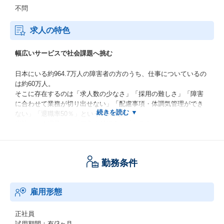
不問
求人の特色
幅広いサービスで社会課題へ挑む
日本にいる約964.7万人の障害者の方のうち、仕事についているの
は約60万人。
そこに存在するのは「求人数の少なさ」「採用の難しさ」「障害
に合わせて業務が切り出せない」「配慮事項・体調気管理ができ
ない」「退職率50％」という5つの壁。
当社はこの課題に、「優良人材紹介」「サテライトオフィス」
「就労移行支援」のサービスをもって日々奮闘し、企業と働く障
害者の方へニーズを合わせ、サービスを提供しています。
勤務条件
事業の在り方は、「 社会課題を解決してインフラサービスを創る
」というミッションを基に進めています。
雇用形態
組織の拡大フェーズでともに成長する
正社員
2024年4月に障害者の法定雇用率が2.5％へ引き上げとなり、ます
試用期間：有/3ヶ月