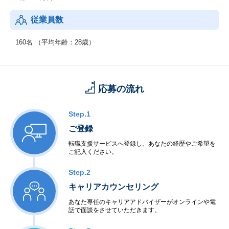
ける物理的な障壁を軽減できます。
従業員数
3. 就労支援事業所「エラビバ 就労移行」の運営:
↳就労に必要な知識・能力向上のための訓練や相談、就職活動のサ
ポートなどを提供しています。
160名 （平均年齢：28歳）
4. 企業向け障害者雇用コンサルティング:
企業の状況や課題に合わせたプランを設計し、採用から定着、マ
ネジメントまでをワンストップでサポートします。
応募の流れ
Step.1
ご登録
転職支援サービスへ登録し、あなたの経歴やご希望を
ご記入ください。
Step.2
キャリアカウンセリング
あなた専任のキャリアアドバイザーがオンラインや電
話で面談をさせていただきます。