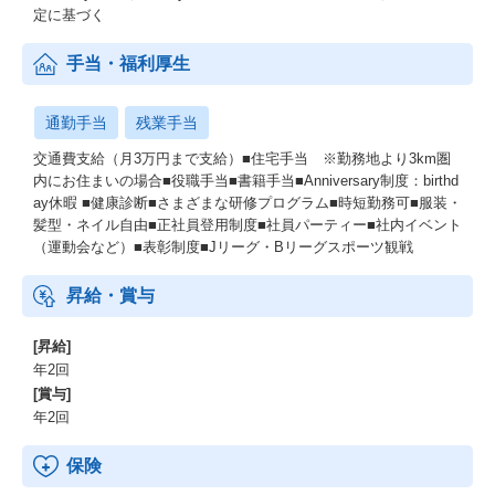
定に基づく
手当・福利厚生
通勤手当
残業手当
交通費支給（月3万円まで支給）■住宅手当 ※勤務地より3km圏
内にお住まいの場合■役職手当■書籍手当■Anniversary制度：birthd
ay休暇 ■健康診断■さまざまな研修プログラム■時短勤務可■服装・
髪型・ネイル自由■正社員登用制度■社員パーティー■社内イベント
（運動会など）■表彰制度■Jリーグ・Bリーグスポーツ観戦
昇給・賞与
[昇給]
年2回
[賞与]
年2回
保険