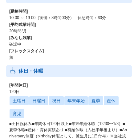
[勤務時間]
10:00 ～ 19:00（実働：8時間00分） 休憩時間：60分
[平均残業時間]
20時間/月
[みなし残業]
確認中
[フレックスタイム]
無
休日・休暇
[年間休日]
120日
土曜日
日曜日
祝日
年末年始
夏季
産休
育児
■土日祝休み■年間休日120日以上■年末年始休暇（12/30〜1/3）■
夏季休暇■産休・育休実績あり ■有給休暇（入社半年後より）■An
niversary制度（birthday休暇として、誕生月に1日付与）※当社規