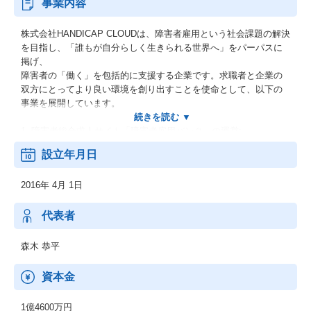
事業内容
株式会社HANDICAP CLOUDは、障害者雇用という社会課題の解決
を目指し、「誰もが自分らしく生きられる世界へ」をパーパスに
掲げ、
障害者の「働く」を包括的に支援する企業です。求職者と企業の
双方にとってより良い環境を創り出すことを使命として、以下の
事業を展開しています。
1. 障害者総合求人サイト「障害者雇用バンク」の運営:
↳日本最大級の規模を誇る障害者向け求人サイトです。3万人以上
設立年月日
の登録者数を誇るこのプラットフォームは、
求職者へは多様な求人情報を、企業へは効率的な採用活動をハロ
2016年 4月 1日
ーワークや就労移行支援事業所との連携により、多様なニーズに
対応できるのが特徴です。
代表者
2. 障害者向けサテライトオフィス「エラビバ サテライトオフィ
ス」の提供:
森木 恭平
↳首都圏を中心に展開するサテライトオフィスは、障害者が安心し
て働けるよう、バリアフリー環境や医療従事者の常駐などの配慮
資本金
がされています。
企業は、サテライトオフィスを活用することで、障害者雇用にお
1億4600万円