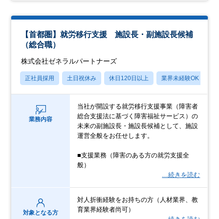
【首都圏】就労移行支援 施設長・副施設長候補
（総合職）
株式会社ゼネラルパートナーズ
正社員採用
土日祝休み
休日120日以上
業界未経験OK
産
当社が開設する就労移行支援事業（障害者
総合支援法に基づく障害福祉サービス）の
業務内容
未来の副施設長・施設長候補として、施設
運営全般をお任せします。
■支援業務（障害のある方の就労支援全
般）
…続きを読む
対人折衝経験をお持ちの方（人材業界、教
育業界経験者尚可）
対象となる方