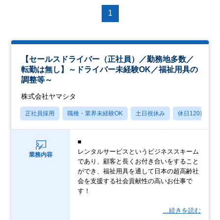
1
【セールスドライバー（正社員）／勤務地多数／
転勤は無し】～ドライバー未経験OK／福祉用具の
調整等～
株式会社ヤマシタ
正社員採用
職種・業界未経験OK
土日祝休み
休日120日以上
■
レンタルサービスというビジネススキーム
業務内容
であり、顧客と長くお付き合いをすること
ができ、福祉用具を通して日本の超高齢社
会を支援する社会貢献性の高いお仕事で
す！
…続きを読む