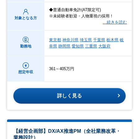
◆普通自動車免許(AT限定可)
※未経験者歓迎・人物重視の採用！
対象となる方
…続きを読む
東京都
神奈川県
埼玉県
千葉県
栃木県
岐
阜県
静岡県
愛知県
三重県
大阪府
勤務地
361～405万円
想定年収
詳しく見る
【経営企画部】DX/AX推進PM（全社業務改革・
業務設計）