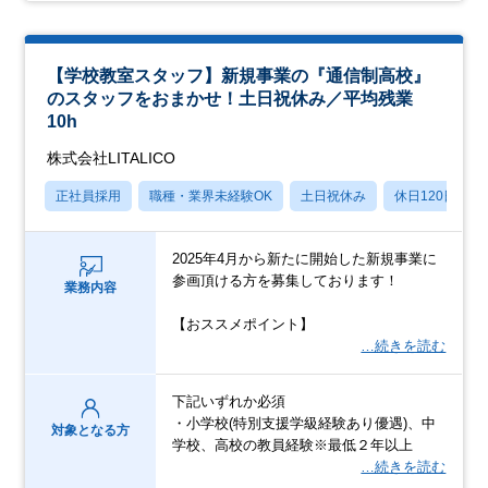
【学校教室スタッフ】新規事業の『通信制高校』
のスタッフをおまかせ！土日祝休み／平均残業
10h
株式会社LITALICO
正社員採用
職種・業界未経験OK
土日祝休み
休日120日以上
2025年4月から新たに開始した新規事業に
参画頂ける方を募集しております！
業務内容
【おススメポイント】
…続きを読む
下記いずれか必須
・小学校(特別支援学級経験あり優遇)、中
対象となる方
学校、高校の教員経験※最低２年以上
…続きを読む