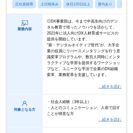
正社員採用
土日祝休み
休日120日以上
賞与あり
フレッ
◎DX事業部は、今まで中高生向けのデジ
タル教育で培ったノウハウを活かして、
業務内容
2021年に法人向けDX人材育成サービスの
提供を開始しています。
"新・デジタルネイティブ世代"が、大手企
業の役員にリバースメンタリングを行う意
識変革プログラムや、数百人同時にインタ
ラクティブな学習を提供するワークショッ
プなど、ユニークな手法で企業のDX組織
変革、業務変革を支援しています。
…続きを読む
・社会人経験（3年以上）
・人とのコミュニケーション、人前で話す
対象となる方
ことが得意な方
…続きを読む