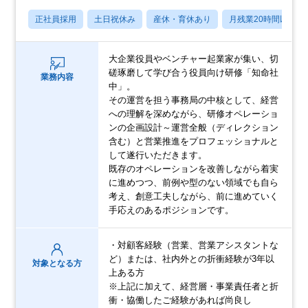
正社員採用
土日祝休み
産休・育休あり
月残業20時間以内
大企業役員やベンチャー起業家が集い、切
磋琢磨して学び合う役員向け研修「知命社
業務内容
中」。
その運営を担う事務局の中核として、経営
への理解を深めながら、研修オペレーショ
ンの企画設計～運営全般（ディレクション
含む）と営業推進をプロフェッショナルと
して遂行いただきます。
既存のオペレーションを改善しながら着実
に進めつつ、前例や型のない領域でも自ら
考え、創意工夫しながら、前に進めていく
手応えのあるポジションです。
・対顧客経験（営業、営業アシスタントな
ど）または、社内外との折衝経験が3年以
対象となる方
上ある方
※上記に加えて、経営層・事業責任者と折
衝・協働したご経験があれば尚良し