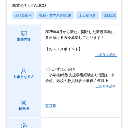
株式会社LITALICO
正社員採用
職種・業界未経験OK
土日祝休み
休日120日以上
2025年4月から新たに開始した新規事業に
参画頂ける方を募集しております！
業務内容
【おススメポイント】
…続きを読む
下記いずれか必須
・小学校(特別支援学級経験あり優遇)、中
対象となる方
学校、高校の教員経験※最低２年以上
…続きを読む
東京都
勤務地