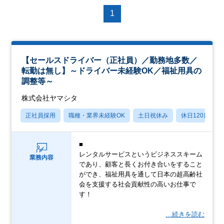
1
【セールスドライバー（正社員）／勤務地多数／
転勤は無し】～ドライバー未経験OK／福祉用具の
調整等～
株式会社ヤマシタ
正社員採用
職種・業界未経験OK
土日祝休み
休日120日以上
■
レンタルサービスというビジネススキーム
業務内容
であり、顧客と長くお付き合いをすること
ができ、福祉用具を通して日本の超高齢社
会を支援する社会貢献性の高いお仕事で
す！
…続きを読む