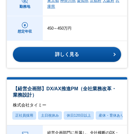
東京都
神奈川県
愛知県
京都府
大阪府
兵
庫県
勤務地
450～450万円
想定年収
詳しく見る
【経営企画部】DX/AX推進PM（全社業務改革・
業務設計）
株式会社タイミー
正社員採用
土日祝休み
休日120日以上
産休・育休あり
経営企画部門に所属し、全社横断のDX・