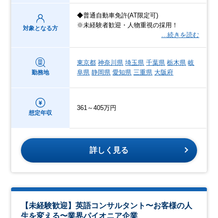
◆普通自動車免許(AT限定可)
※未経験者歓迎・人物重視の採用！
対象となる方
…続きを読む
東京都
神奈川県
埼玉県
千葉県
栃木県
岐
阜県
静岡県
愛知県
三重県
大阪府
勤務地
361～405万円
想定年収
詳しく見る
【未経験歓迎】英語コンサルタント〜お客様の人
生を変える〜業界パイオニア企業