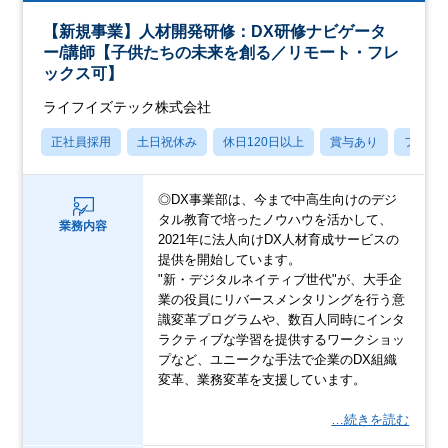
【新規事業】人材開発研修：DX研修ナビゲータ
ー/講師【子供たちの未来を創る／リモート・フレ
ックス可】
ライフイズテック株式会社
正社員採用
土日祝休み
休日120日以上
賞与あり
フレッ
◎DX事業部は、今まで中高生向けのデジ
タル教育で培ったノウハウを活かして、
業務内容
2021年に法人向けDX人材育成サービスの
提供を開始しています。
"新・デジタルネイティブ世代"が、大手企
業の役員にリバースメンタリングを行う意
識変革プログラムや、数百人同時にインタ
ラクティブな学習を提供するワークショッ
プなど、ユニークな手法で企業のDX組織
変革、業務変革を支援しています。
…続きを読む