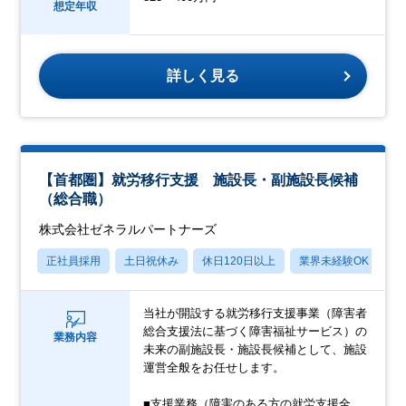
想定年収
詳しく見る
【首都圏】就労移行支援 施設長・副施設長候補
（総合職）
株式会社ゼネラルパートナーズ
正社員採用
土日祝休み
休日120日以上
業界未経験OK
産
当社が開設する就労移行支援事業（障害者
総合支援法に基づく障害福祉サービス）の
業務内容
未来の副施設長・施設長候補として、施設
運営全般をお任せします。
■支援業務（障害のある方の就労支援全