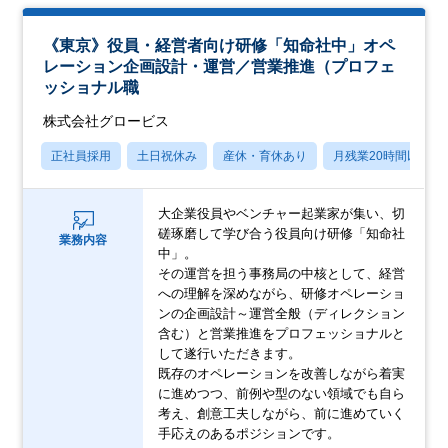
《東京》役員・経営者向け研修「知命社中」オペ
レーション企画設計・運営／営業推進（プロフェ
ッショナル職
株式会社グロービス
正社員採用
土日祝休み
産休・育休あり
月残業20時間以内
大企業役員やベンチャー起業家が集い、切
磋琢磨して学び合う役員向け研修「知命社
業務内容
中」。
その運営を担う事務局の中核として、経営
への理解を深めながら、研修オペレーショ
ンの企画設計～運営全般（ディレクション
含む）と営業推進をプロフェッショナルと
して遂行いただきます。
既存のオペレーションを改善しながら着実
に進めつつ、前例や型のない領域でも自ら
考え、創意工夫しながら、前に進めていく
手応えのあるポジションです。