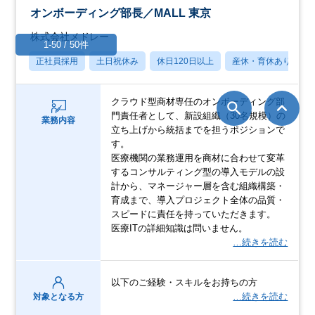
オンボーディング部長／MALL 東京
株式会社メドレー
1-50 / 50件
正社員採用
土日祝休み
休日120日以上
産休・育休あり
クラウド型商材専任のオンボーディング部
門責任者として、新設組織（30名規模）の
業務内容
立ち上げから統括までを担うポジションで
す。
医療機関の業務運用を商材に合わせて変革
するコンサルティング型の導入モデルの設
計から、マネージャー層を含む組織構築・
育成まで、導入プロジェクト全体の品質・
スピードに責任を持っていただきます。
医療ITの詳細知識は問いません。
…続きを読む
以下のご経験・スキルをお持ちの方
…続きを読む
対象となる方