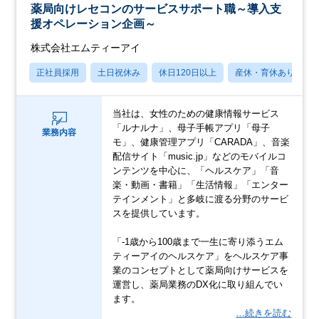
薬局向けレセコンのサービスサポート職～導入支
援オペレーション企画～
株式会社エムティーアイ
正社員採用
土日祝休み
休日120日以上
産休・育休あり
当社は、女性のための健康情報サービス
「ルナルナ」、母子手帳アプリ「母子
業務内容
モ」、健康管理アプリ「CARADA」、音楽
配信サイト「music.jp」などのモバイルコ
ンテンツを中心に、「ヘルスケア」「音
楽・動画・書籍」「生活情報」「エンター
テインメント」と多岐に渡る分野のサービ
スを提供しています。
「-1歳から100歳まで一生に寄り添うエム
ティーアイのヘルスケア」をヘルスケア事
業のコンセプトとして薬局向けサービスを
運営し、薬局業務のDX化に取り組んでい
ます。
…続きを読む