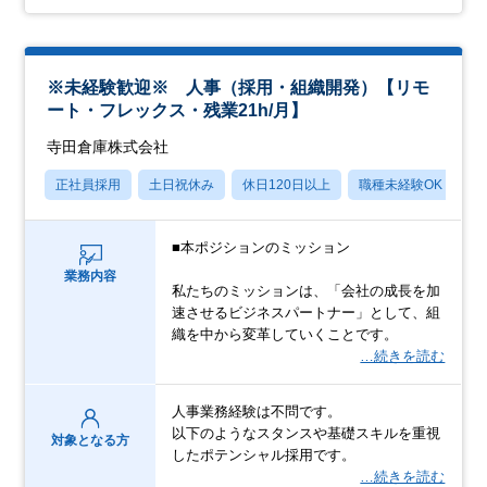
※未経験歓迎※ 人事（採用・組織開発）【リモ
ート・フレックス・残業21h/月】
寺田倉庫株式会社
正社員採用
土日祝休み
休日120日以上
職種未経験OK
産
■本ポジションのミッション
業務内容
私たちのミッションは、「会社の成長を加
速させるビジネスパートナー」として、組
織を中から変革していくことです。
…続きを読む
人事業務経験は不問です。
以下のようなスタンスや基礎スキルを重視
対象となる方
したポテンシャル採用です。
…続きを読む