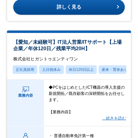
詳しく見る
【愛知／未経験可】IT法人営業/ITサポート【上場
企業／年休120日／残業平均20H】
株式会社ヒガシトゥエンティワン
正社員採用
土日祝休み
休日120日以上
産休・育休あり
◆PCをはじめとしたICT機器の導入支援の
新規開拓／既存顧客の深耕開拓をお任せし
業務内容
ます。
【業務内容】
…続きを読む
・ 普通自動車免許第一種