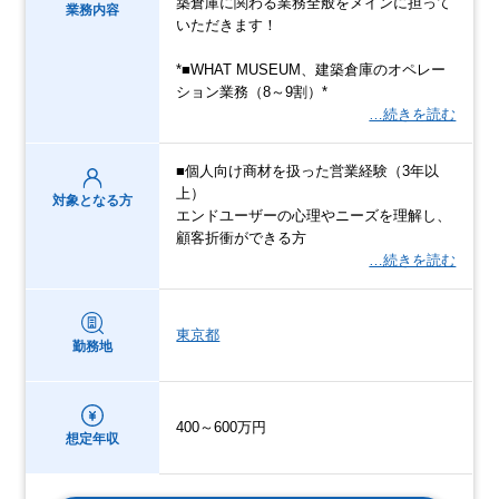
築倉庫に関わる業務全般をメインに担って
業務内容
いただきます！
*■WHAT MUSEUM、建築倉庫のオペレー
ション業務（8～9割）*
…続きを読む
■個人向け商材を扱った営業経験（3年以
上）
対象となる方
エンドユーザーの心理やニーズを理解し、
顧客折衝ができる方
…続きを読む
東京都
勤務地
400～600万円
想定年収