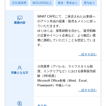
正社員採用
休日120日以上
産休・育休あり
賞与あり
転
WHAT CAFEにて、ご来店されたお客様へ
のアート作品の提案・販売をメインに担っ
業務内容
ていただきます。
ゆくゆくは、接客経験を活かし、販売戦略
の立案やイベント企画など、より幅広い業
務に挑戦していただくことを想定していま
す。
…続きを読む
小売業界（アパレル、ライフスタイル雑
貨、インテリアなど）における接客販売経
対象となる方
験（3年程度）
Microsoft Office各種（Word、Excel、
Powerpoint）中級レベル
…続きを読む
東京都