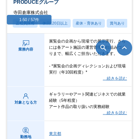
PRODUCEグループ
寺田倉庫株式会社
1-50 / 57件
正社員採用
休日120日以上
産休・育休あり
賞与あり
転
展覧会の企画から現場での展示実行、さら
には各アート施設の運営管理や仕組みづく
業務内容
りまで、幅広くご担当いただきます。
- *展覧会の企画ディレクションおよび現場
実行（年10回程度）*
…続きを読む
ギャラリーやアート関連ビジネスでの就業
経験（5年程度）
対象となる方
アート作品の取り扱いの実務経験
…続きを読む
東京都
勤務地