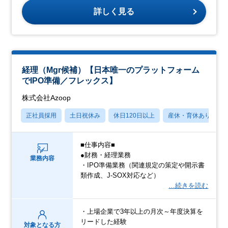
詳しく見る
経理（Mgr候補）【日本唯一のプラットフォーム
でIPO準備／フレックス】
株式会社Azoop
正社員採用
土日祝休み
休日120日以上
産休・育休あり
■仕事内容■
●財務・経理業務
業務内容
・IPO準備業務（関連規定の策定や開示書
類作成、J-SOX対応など）
…続きを読む
・上場企業で3年以上の月次～年度決算を
リードした経験
対象となる方