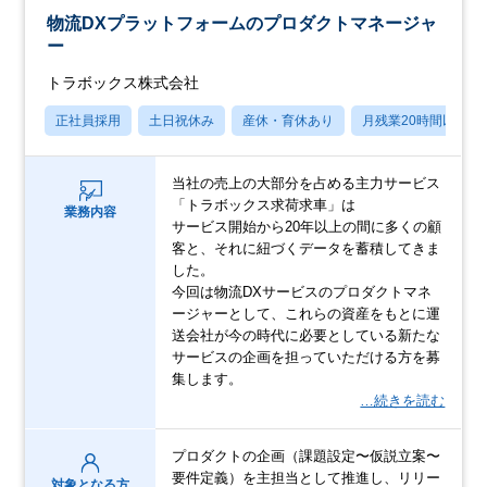
物流DXプラットフォームのプロダクトマネージャ
ー
トラボックス株式会社
正社員採用
土日祝休み
産休・育休あり
月残業20時間以内
当社の売上の大部分を占める主力サービス
「トラボックス求荷求車」は
業務内容
サービス開始から20年以上の間に多くの顧
客と、それに紐づくデータを蓄積してきま
した。
今回は物流DXサービスのプロダクトマネ
ージャーとして、これらの資産をもとに運
送会社が今の時代に必要としている新たな
サービスの企画を担っていただける方を募
集します。
…続きを読む
プロダクトの企画（課題設定〜仮説立案〜
要件定義）を主担当として推進し、リリー
対象となる方