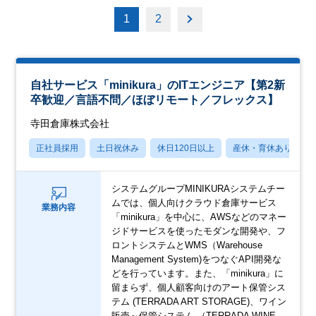
1
2
自社サービス「minikura」のITエンジニア【第2新
卒歓迎／言語不問／ほぼリモート／フレックス】
寺田倉庫株式会社
正社員採用
土日祝休み
休日120日以上
産休・育休あり
システムグループMINIKURAシステムチー
ムでは、個人向けクラウド倉庫サービス
業務内容
「minikura」を中心に、AWSなどのマネー
ジドサービスを使ったモダンな開発や、フ
ロントシステムとWMS（Warehouse
Management System)をつなぐAPI開発な
どを行っています。また、「minikura」に
留まらず、個人顧客向けのアート保管シス
テム (TERRADA ART STORAGE)、ワイン
販売～保管システム （TERRADA WINE