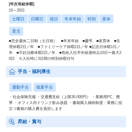
[年次有給休暇]
10～20日
土曜日
日曜日
祝日
年末年始
特別
産休
育児
■完全週休二日制（土日祝） ■年末年始 ■慶弔 ■産育休 ■生
理休暇2日／年 ■ファミリーケア休暇2日／年 ■記念日休暇1日／
年 ■不妊治療休暇2日／年 ■有給入社半年経過時点10日〜最大2
0日 ※入社時に3日間の特別休暇付与
手当・福利厚生
通勤手当
残業手当
・社会保険完備 ・交通費支給（上限30,000円） ・業務用PC、携
帯 ・オフィス内ドリンク飲み放題 ・書籍購入補助制度：業務に役
立つ書籍の購入費を負担します
昇給・賞与