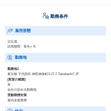
独自の査定ノウハウにより、オンライン売買を可能にした唯一の
プラットフォームです。
乗用車の査定ノウハウはトラックに通用しないため、大手買取業
勤務条件
者/メディアの顧客基盤・営業リソースを活用できず、参入障壁の
高い事業となっています。
雇用形態
物流から他業界へと領域を広げ、今まさに「商用車オンラインプ
ラットフォーム」として、爆発的な成長を遂げています。
正社員
２：前年比150%の爆発的成長フェーズ
試用期間：有/6ヶ月
物流業界から建設業界へ。累計27.5億円の資金を背景に、今まさ
勤務地
に市場を飲み込もうとしている「一番面白い」瞬間に立ち会えま
す。
勤務地1
東京都 千代田区 神田神保町3-27-7 Takebashi7 2F
３：「リクルート最年少部長」が設計した最強の育成環境
[変更の範囲]
有
圧倒的な実績を持つリーダーのもと、徹底した1on1とPDCAサイ
会社の定める勤務地
クルにより、どこでも通用する「稼げる個の力」を短期間で身に
受動喫煙対策
つけられます。
屋内全面禁煙