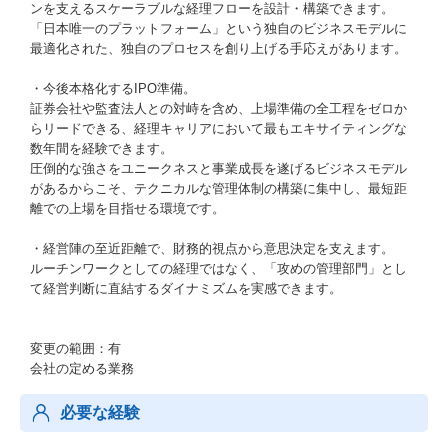
ンを支えるスケーラブルな経理フローを設計・構築できます。
「日本唯一のプラットフォーム」という独自のビジネスモデルに
最適化された、独自のプロセスを創り上げる手応えがあります。
・今後本格化するIPO準備。
証券会社や監査法人との対峙を含め、上場準備の全工程をゼロか
らリードできる、経理キャリアにおいて最もエキサイティングな
数年間を経験できます。
圧倒的な強さをユニークネスと事業成長を遂げるビジネスモデル
があるからこそ、テクニカルな管理体制の構築に集中し、最短距
離での上場を目指せる環境です。
・経営陣の至近距離で、財務的視点から意思決定を支えます。
ルーチンワークとしての経理ではなく、「攻めの管理部門」とし
て経営判断に直結するダイナミズムを実感できます。
変更の範囲：有
会社の定める業務
必要な経験