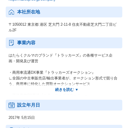
本社所在地
〒1050012 東京都 港区 芝大門 2-11-8 住友不動産芝大門二丁目ビ
ル2F
事業内容
はたらくクルマのブランド『トラッカーズ』の各種サービス企
画・開発及び運営
・商用車流通DX事業『トラッカーズオークション』
∟全国の中古車販売店/輸出事業者が、オークション形式で競り合
う、商用車に特化した買取オークションサービス
・運送業務DX事業『トラッカーズマネージャー』
∟運送会社の利益最大化と業務効率化を支援する、運送業界に特
設立年月日
化した業務支援サービス
2017年 5月15日
・トラッカーズジョブ
∟人材不足で悩む運送・産廃・倉庫業者様向けの物流人材に特化