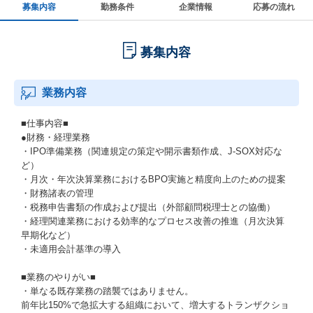
募集内容
勤務条件
企業情報
応募の流れ
募集内容
業務内容
■仕事内容■
●財務・経理業務
・IPO準備業務（関連規定の策定や開示書類作成、J-SOX対応な
ど）
・月次・年次決算業務におけるBPO実施と精度向上のための提案
・財務諸表の管理
・税務申告書類の作成および提出（外部顧問税理士との協働）
・経理関連業務における効率的なプロセス改善の推進（月次決算
早期化など）
・未適用会計基準の導入
■業務のやりがい■
・単なる既存業務の踏襲ではありません。
前年比150%で急拡大する組織において、増大するトランザクショ