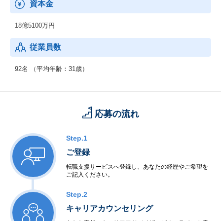
した採用支援サービス
資本金
・物流M&A事業『トラッカーズM&A』
18億5100万円
∟運送事業者の事業相続をサポートするサービス
従業員数
92名 （平均年齢：31歳）
応募の流れ
Step.1
ご登録
転職支援サービスへ登録し、あなたの経歴やご希望を
ご記入ください。
Step.2
キャリアカウンセリング