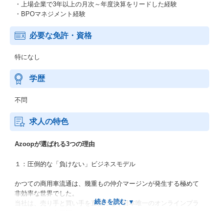
・上場企業で3年以上の月次～年度決算をリードした経験
・BPOマネジメント経験
必要な免許・資格
特になし
学歴
不問
求人の特色
Azoopが選ばれる3つの理由
１：圧倒的な「負けない」ビジネスモデル
かつての商用車流通は、幾重もの仲介マージンが発生する極めて
非効率な世界でした。
当社は、売り手と買い手を直接つなぐ日本唯一のオンラインプラ
ットフォームを展開。