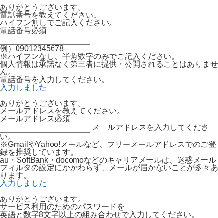
ありがとうございます。
電話番号を教えてください。
ハイフン無しでご記入ください。
電話番号
必須
例）09012345678
※ハイフンなし、半角数字のみでご記入ください。
個人情報は承諾なく第三者に提供・公開されることはありませ
ん。
電話番号を入力してください。
入力しました
ありがとうございます。
メールアドレスを教えてください。
メールアドレス
必須
メールアドレスを入力してくださ
い。
※GmailやYahoo!メールなど、フリーメールアドレスでのご登
録を推奨しています。
au・SoftBank・docomoなどのキャリアメールは、迷惑メール
フィルタの設定にかかわらず、メールが届かないことが多々あ
ります。
入力しました
ありがとうございます。
サービス利用のためのパスワードを
英語と数字8文字以上の組み合わせで入力してください。