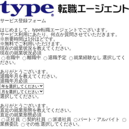
サービス登録フォーム
はじめまして。type転職エージェントでございます。
サービス利用にあたり、何点か質問させていただきます。
※所要時間は1分ほどです。
※無料でご利用いただけます。
現在の就業状況を教えてください。
現在の就業状況
必須
在職中
離職中
退職予定
就業経験なし
選択してく
ださい。
ありがとうございます。
退職年月を教えてください。
退職年月
必須
選択してください。
ありがとうございます。
直近の就業形態を教えてください。
直近の就業形態
必須
正社員
契約社員
派遣社員
パート・アルバイト
業務委託
その他
選択してください。