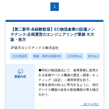
1
【第二新卒‧未経験歓迎】EC物流倉庫の設備メン
テナンス‧企画運営のエンジニアリング業務 ※大
阪・枚方
JP楽天ロジスティクス株式会社
正社員採用
職種・業界未経験OK
土日祝休み
賞与あり
◆同社の物流拠点にて、倉庫業務に使用さ
れる各種デバイス機器の選定～調達～キッ
業務内容
ティング（設定）～運用管理を担う。
作業生産性の向上に寄与するように、現行
デバイス機器の改良や新規機器の導入検討
を行う。
…続きを読む