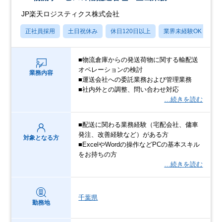
JP楽天ロジスティクス株式会社
正社員採用
土日祝休み
休日120日以上
業界未経験OK
賞
■物流倉庫からの発送荷物に関する輸配送
オペレーションの検討
業務内容
■運送会社への委託業務および管理業務
■社内外との調整、問い合わせ対応
…続きを読む
■配送に関わる業務経験（宅配会社、傭車
発注、改善経験など）がある方
対象となる方
■ExcelやWordの操作などPCの基本スキル
をお持ちの方
…続きを読む
千葉県
勤務地