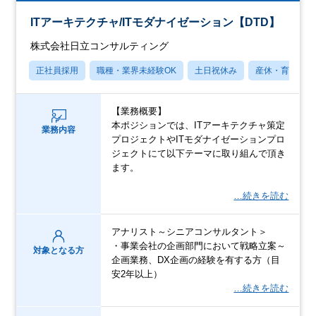
ITアーキテクチャ/ITモダナイゼーション【DTD】
株式会社日立コンサルティング
正社員採用
職種・業界未経験OK
土日祝休み
産休・育休あり
【業務概要】
本ポジションでは、ITアーキテクチャ策定
業務内容
プロジェクトやITモダナイゼーションプロ
ジェクトにて以下テーマに取り組んで頂き
ます。
…続きを読む
アナリスト～シニアコンサルタント＞
・事業会社の企画部門において戦略立案～
対象となる方
企画業務、DX企画の経験を有する方（目
安2年以上）
…続きを読む