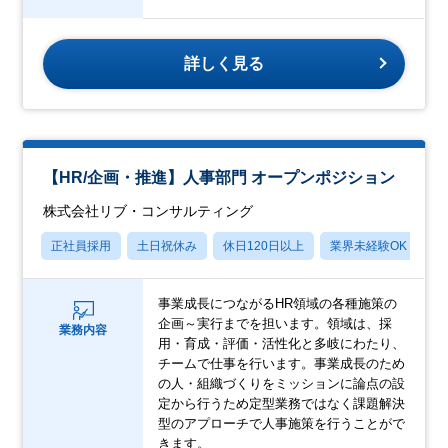
詳しく見る
【HR/企画・推進】人事部門 オープンポジション
株式会社リブ・コンサルティング
正社員採用
土日祝休み
休日120日以上
業界未経験OK
産
事業成長につながるHR領域の各種施策の
企画～実行までを担います。領域は、採
業務内容
用・育成・評価・活性化と多岐にわたり、
チームで仕事を行います。事業成長のため
の人・組織づくりをミッションに論点の設
定から行うため定型業務ではなく課題解決
型のアプローチで人事施策を行うことがで
きます。