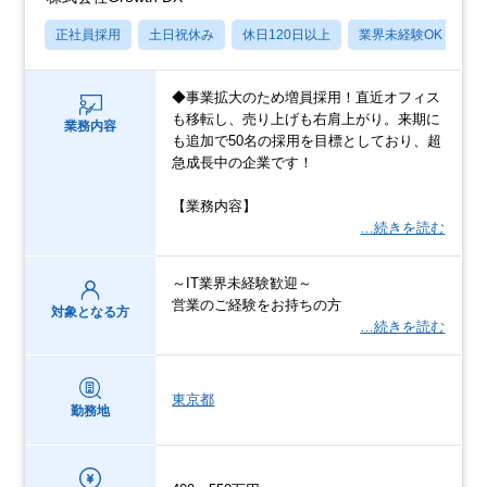
正社員採用
土日祝休み
休日120日以上
業界未経験OK
産
◆事業拡大のため増員採用！直近オフィス
も移転し、売り上げも右肩上がり。来期に
業務内容
も追加で50名の採用を目標としており、超
急成長中の企業です！
【業務内容】
…続きを読む
～IT業界未経験歓迎～
営業のご経験をお持ちの方
対象となる方
…続きを読む
東京都
勤務地