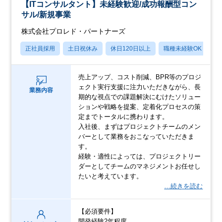
【ITコンサルタント】未経験歓迎/成功報酬型コン
サル/新規事業
株式会社プロレド・パートナーズ
正社員採用
土日祝休み
休日120日以上
職種未経験OK
産
売上アップ、コスト削減、BPR等のプロジ
ェクト実行支援に注力いただきながら、長
業務内容
期的な視点での課題解決にむけたソリュー
ションや戦略を提案、定着化プロセスの策
定までトータルに携わります。
入社後、まずはプロジェクトチームのメン
バーとして業務をおこなっていただきま
す。
経験・適性によっては、プロジェクトリー
ダーとしてチームのマネジメントお任せし
たいと考えています。
…続きを読む
【必須要件】
開発経験2年程度