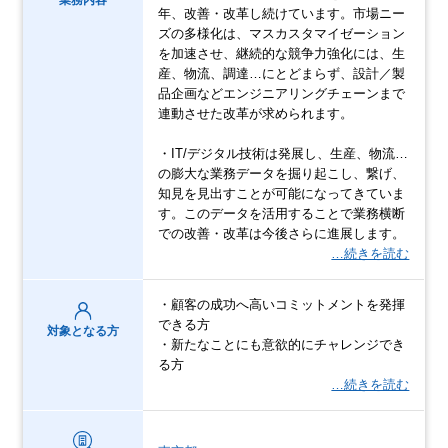
業務内容
年、改善・改革し続けています。市場ニー
ズの多様化は、マスカスタマイゼーション
を加速させ、継続的な競争力強化には、生
産、物流、調達…にとどまらず、設計／製
品企画などエンジニアリングチェーンまで
連動させた改革が求められます。
・IT/デジタル技術は発展し、生産、物流…
の膨大な業務データを掘り起こし、繋げ、
知見を見出すことが可能になってきていま
す。このデータを活用することで業務横断
での改善・改革は今後さらに進展します。
…続きを読む
・顧客の成功へ高いコミットメントを発揮
できる方
対象となる方
・新たなことにも意欲的にチャレンジでき
る方
…続きを読む