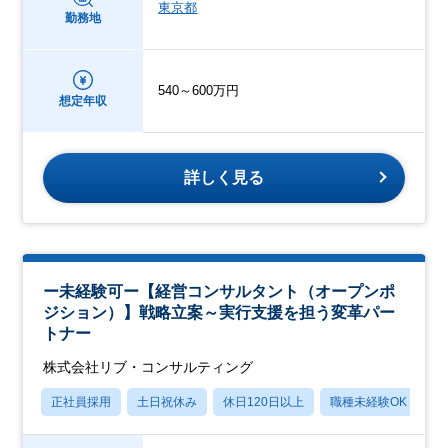
東京都
勤務地
540～600万円
想定年収
詳しく見る
ー未経験可ー【経営コンサルタント（オープンポ
ジション）】戦略立案～実行支援を担う変革パー
トナー
株式会社リブ・コンサルティング
正社員採用
土日祝休み
休日120日以上
職種未経験OK
産