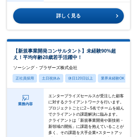
詳しく見る
【新規事業開発コンサルタント】未経験90%超
え！平均年齢28歳若手活躍中！
ソーシング・ブラザーズ株式会社
正社員採用
土日祝休み
休日120日以上
業界未経験OK
賞
エンタープライズセールスが受注した顧客
に対するクライアントワークを行います。
業務内容
プロジェクトごとに2～5名でチームを組ん
でクライアントの課題解決に臨みます。
クライアントは「新規事業開発や新技術・
新領域の開拓」に課題を抱えていることが
多く、その課題を大手企業×スタートアッ