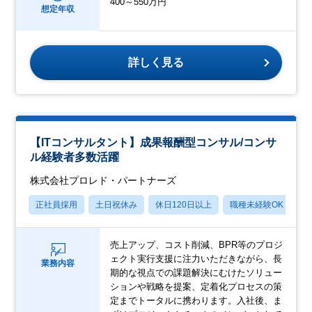
400～550万円
想定年収
詳しく見る
【ITコンサルタント】成果報酬型コンサル/コンサ
ル経験者多数活躍
株式会社プロレド・パートナーズ
正社員採用
土日祝休み
休日120日以上
職種未経験OK
産
売上アップ、コスト削減、BPR等のプロジ
ェクト実行支援に注力いただきながら、長
業務内容
期的な視点での課題解決にむけたソリュー
ションや戦略を提案、定着化プロセスの策
定までトータルに携わります。入社後、ま