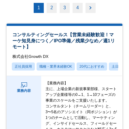
1
2
3
4
コンサルティングセールス【営業未経験歓迎！マ
ーケ知見身につく／IPO準備／残業少なめ／週1リ
モート】
株式会社Growth DX
正社員採用
職種・業界未経験OK
20代におすすめ
土日祝休
【業務内容】
主に、上場企業の新規事業部様、スタート
業務内容
アップ企業様等の0→1、1→10フェーズの
事業のスケールをご支援いたします。
コンサルタント（チームリーダー）と、
3〜5名のアソシエイト（同ポジション）が
1つのチームとして活動し、マーケティン
グ、インサイドセールス、フィールドセー