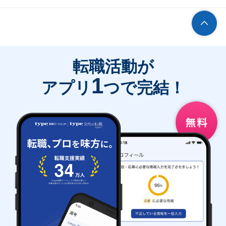
転職活動が
1
アプリ
つで完結！