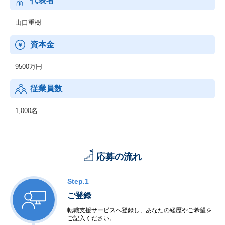
代表者
ご推奨意向があるとお答えくださるお客様は80％と評価をいただ
いています。
山口重樹
資本金
9500万円
従業員数
1,000名
応募の流れ
Step.1
ご登録
転職支援サービスへ登録し、あなたの経歴やご希望を
ご記入ください。