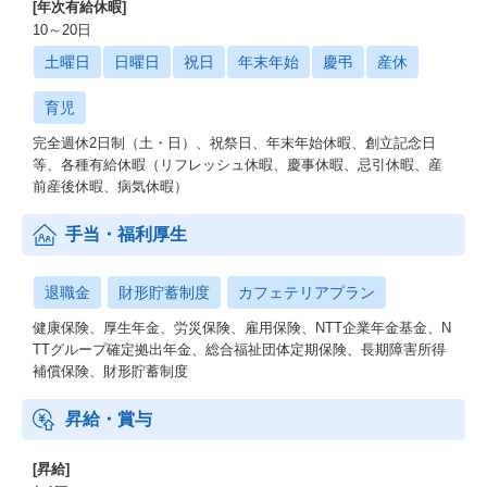
[年次有給休暇]
10～20日
土曜日
日曜日
祝日
年末年始
慶弔
産休
育児
完全週休2日制（土・日）、祝祭日、年末年始休暇、創立記念日
等、各種有給休暇（リフレッシュ休暇、慶事休暇、忌引休暇、産
前産後休暇、病気休暇）
手当・福利厚生
退職金
財形貯蓄制度
カフェテリアプラン
健康保険、厚生年金、労災保険、雇用保険、NTT企業年金基金、N
TTグループ確定拠出年金、総合福祉団体定期保険、長期障害所得
補償保険、財形貯蓄制度
昇給・賞与
[昇給]