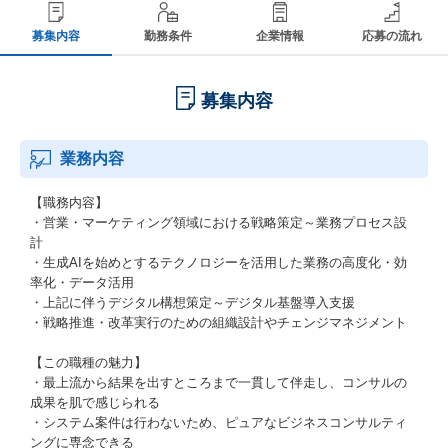
募集内容
勤務条件
企業情報
応募の流れ
募集内容
業務内容
【職務内容】
・営業・マーケティング領域における戦略策定～業務プロセス設
計
・生成AIを始めとするテクノロジーを活用した業務の高度化・効
率化・データ活用
・上記に伴うデジタル構想策定～デジタル基盤導入支援
・戦略推進・改革実行のための組織設計やチェンジマネジメント
【この職種の魅力】
・最上流から結果を出すところまで一貫して伴走し、コンサルの
成果を肌で感じられる
・システム案件は行わないため、ピュアなビジネスコンサルティ
ングに専念できる