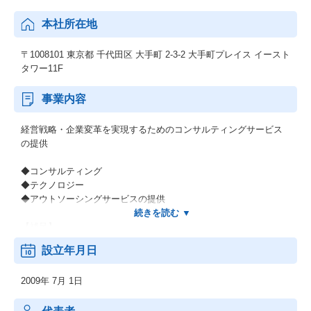
本社所在地
〒1008101 東京都 千代田区 大手町 2-3-2 大手町プレイス イースト
タワー11F
事業内容
経営戦略・企業変革を実現するためのコンサルティングサービス
の提供
◆コンサルティング
◆テクノロジー
◆アウトソーシングサービスの提供
【補足】
＊長期にわたってこの国のインフラと数々の日本企業を支えてき
設立年月日
た当社グループの歴史。そして世界有数のグローバルファームで
の経験と知見があります。
2009年 7月 1日
＊コンサルタントの90％がキャリア人材、事業会社出身者が51％
ということも大きな特徴です。
＊事実、既存顧客における取引の継続率は85％以上。他社様への