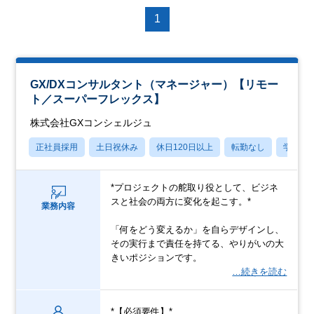
1
GX/DXコンサルタント（マネージャー）【リモー
ト／スーパーフレックス】
株式会社GXコンシェルジュ
正社員採用
土日祝休み
休日120日以上
転勤なし
学歴不
*プロジェクトの舵取り役として、ビジネ
スと社会の両方に変化を起こす。*
業務内容
「何をどう変えるか」を自らデザインし、
その実行まで責任を持てる、やりがいの大
きいポジションです。
…続きを読む
*【必須要件】*