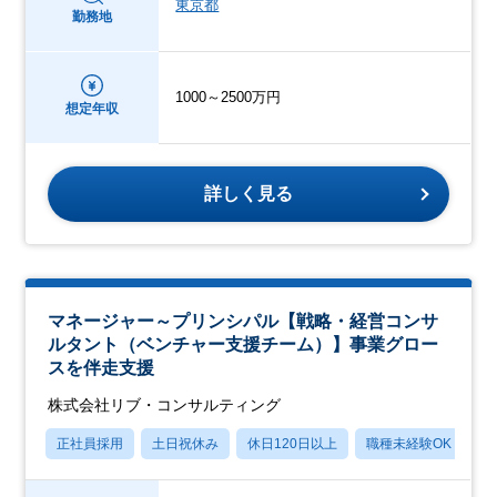
東京都
勤務地
1000～2500万円
想定年収
詳しく見る
マネージャー～プリンシパル【戦略・経営コンサ
ルタント（ベンチャー支援チーム）】事業グロー
スを伴走支援
株式会社リブ・コンサルティング
正社員採用
土日祝休み
休日120日以上
職種未経験OK
産