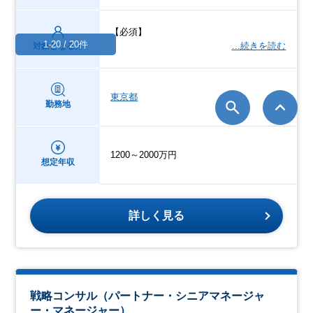
【必須】
1-20 / 20件
…続きを読む
対象となる方
東京都
勤務地
1200～2000万円
想定年収
詳しく見る
戦略コンサル（パートナー・シニアマネージャ
ー・マネージャー）