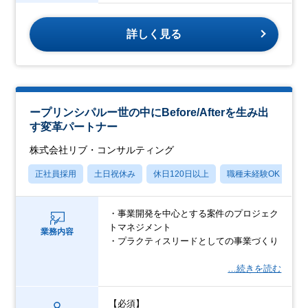
詳しく見る
ープリンシパルー世の中にBefore/Afterを生み出
す変革パートナー
株式会社リブ・コンサルティング
正社員採用
土日祝休み
休日120日以上
職種未経験OK
産
・事業開発を中心とする案件のプロジェク
トマネジメント
業務内容
・プラクティスリードとしての事業づくり
…続きを読む
【必須】