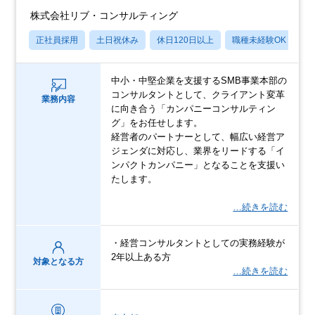
株式会社リブ・コンサルティング
正社員採用
土日祝休み
休日120日以上
職種未経験OK
産
中小・中堅企業を支援するSMB事業本部の
コンサルタントとして、クライアント変革
業務内容
に向き合う「カンパニーコンサルティン
グ」をお任せします。
経営者のパートナーとして、幅広い経営ア
ジェンダに対応し、業界をリードする「イ
ンパクトカンパニー」となることを支援い
たします。
…続きを読む
・経営コンサルタントとしての実務経験が
2年以上ある方
対象となる方
…続きを読む