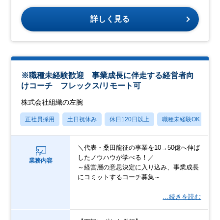
詳しく見る
※職種未経験歓迎 事業成長に伴走する経営者向
けコーチ フレックス/リモート可
株式会社組織の左腕
正社員採用
土日祝休み
休日120日以上
職種未経験OK
転
＼代表・桑田龍征の事業を10→50億へ伸ば
したノウハウが学べる！／
業務内容
～経営層の意思決定に入り込み、事業成長
にコミットするコーチ募集～
…続きを読む