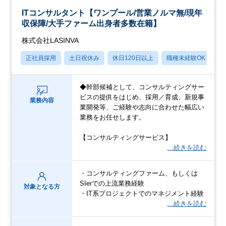
ITコンサルタント【ワンプール/営業ノルマ無/現年
収保障/大手ファーム出身者多数在籍】
株式会社LASINVA
正社員採用
土日祝休み
休日120日以上
職種未経験OK
月
◆幹部候補として、コンサルティングサー
ビスの提供をはじめ、採用／育成、新規事
業務内容
業開発等、ご経験や志向に合わせた幅広い
業務をお任せします。
【コンサルティングサービス】
…続きを読む
・コンサルティングファーム、もしくは
SIerでの上流業務経験
対象となる方
・IT系プロジェクトでのマネジメント経験
…続きを読む