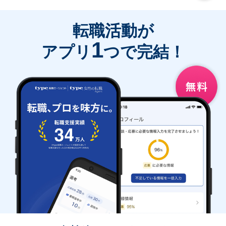
転職活動が
1
アプリ
つで完結！