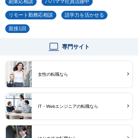
副業応相談
パパママ社員活躍中
リモート勤務応相談
語学力を活かせる
面接1回
専門サイト
女性の転職なら
IT・Webエンジニアの転職なら