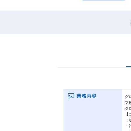
業務内容
グ
支
グ
【
・
・