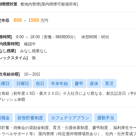
動喫煙対策
敷地内禁煙(屋内喫煙可能場所有)
600
1500
定年収
～
万円
務時間]
9:00 ～ 18:00（実働：8時間00分） 休憩時間：60分
平均残業時間]
確認中
なし残業]
みなし残業なし
フレックスタイム]
無
年次有給休暇]
10～20日
土曜日
日曜日
祝日
年末年始
慶弔
産休
育児
次有給（初年度１3日・最大２０日）※入社月により異なる、創立記念日（半
フレッシュ休暇
退職金
財形貯蓄制度
カフェテリアプラン
通勤手当
形貯蓄・持株会の奨励金制度、育児・介護休業制度、慶弔制度 、福利厚生サ
トラベルサポート等） 屋内禁煙（特定屋外喫煙場所あり）、社内・社外育成