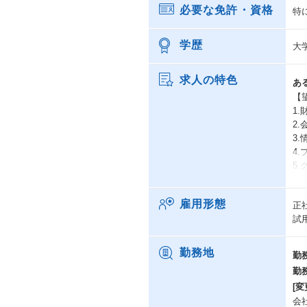
必要な免許・資格
特
学歴
大
求人の特色
あ
【
1
2
3
4
5
6.
※
雇用形態
正
試
【
・
・
勤務地
勤
・
勤
※
[変
・
会
・