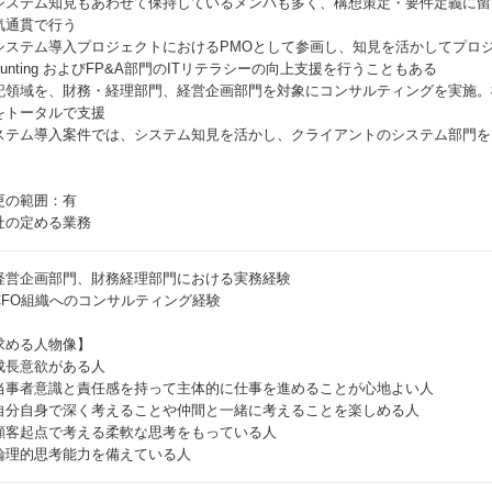
システム知見もあわせて保持しているメンバも多く、構想策定・要件定義に留
気通貫で行う
システム導入プロジェクトにおけるPMOとして参画し、知見を活かしてプロ
ounting およびFP&A部門のITリテラシーの向上支援を行うこともある
記領域を、財務・経理部門、経営企画部門を対象にコンサルティングを実施。
をトータルで支援
ステム導入案件では、システム知見を活かし、クライアントのシステム部門を
更の範囲：有
社の定める業務
経営企画部門、財務経理部門における実務経験
CFO組織へのコンサルティング経験
求める人物像】
成長意欲がある人
当事者意識と責任感を持って主体的に仕事を進めることが心地よい人
自分自身で深く考えることや仲間と一緒に考えることを楽しめる人
顧客起点で考える柔軟な思考をもっている人
論理的思考能力を備えている人