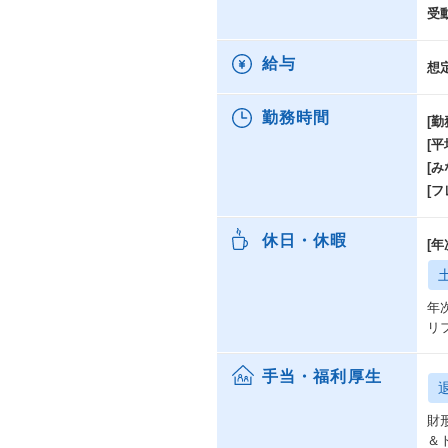
受
給与
想
勤務時間
[勤
[
[み
[
休日・休暇
[
年
リ
手当・福利厚生
財
＆