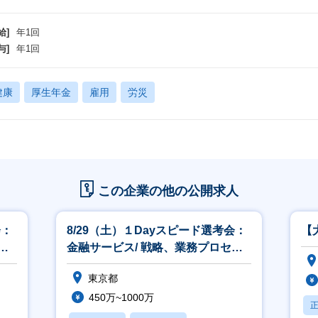
給]
年1回
与]
年1回
健康
厚生年金
雇用
労災
この企業の他の公開求人
会：
8/29（土）１Dayスピード選考会：
【
金融サービス/ 戦略、業務プロセ
ス、ITコンサルティング
東京都
450万~1000万