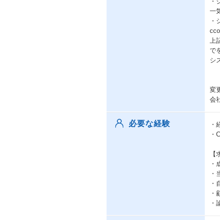
・
一
・
cc
上
で
シ
変
会
必要な経験
・
・
【
・
・
・
・
・