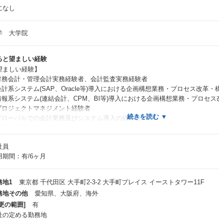
になし
学 大学院
ると望ましい経験
望ましい経験】
.財務会計・管理会計実務経験者、会計監査実務経験者
.会計系システム(SAP、Oracle等)導入における企画構想業務・プロセス改革
.情報系システム(連結会計、CPM、BI等)導入における企画構想業務・プロセ
.プロジェクトマネジメント経験者
.グローバルでの会計業務及びシステム導入の経験者
CPA及びUS-CPAの有資格者
 1～6の経験の何れか（または複数の）経験をお持ちの方
社員
用期間：有/6ヶ月
望ましいスキル】
基本的な会計知識（簿記2級以上が望ましい）
システム知識
務地1
東京都 千代田区 大手町2-3-2 大手町プレイス イーストタワー11F
英語力（ビジネスレベル以上）
務地その他
愛知県、大阪府、海外
 上記３つのスキルを保持している方が望ましいが、MUSTではありません
更の範囲]
有
論理的思考能力、問題発見能力
社の定める勤務地
コミュニケーション能力、リーダーシップ