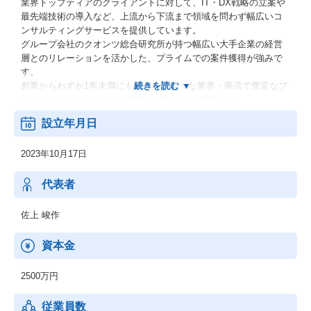
業界トップティアのクライアントに対して、IT・DX戦略の立案や
最先端技術の導入など、上流から下流まで領域を問わず幅広いコ
ンサルティングサービスを提供しています。
グループ会社のクオンツ総合研究所が持つ幅広い大手企業の経営
層とのリレーションを活かした、プライムでの案件獲得が強みで
す。
創業からわずか1年未満にも関わらず様々な業界・商流で豊富なプ
ロジェクトを抱え、多くの経験を積むことが可能です。
設立年月日
※クオンツ総研ホールディングスという会社がプライム市場に上
場しており、株式会社クオンツ・コンサルティングはその100％子
2023年10月17日
会社となります。
代表者
佐上 峻作
資本金
2500万円
従業員数