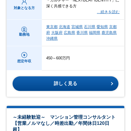
・カルチャー「NEXTBEAT IDENTITY」に
深く共感できる方
対象となる方
…続きを読む
東京都
北海道
宮城県
石川県
愛知県
京都
府
大阪府
広島県
香川県
福岡県
鹿児島県
勤務地
沖縄県
450～600万円
想定年収
詳しく見る
～未経験歓迎～ マンション管理コンサルタント
【営業ノルマなし／時差出勤／年間休日120日
超】