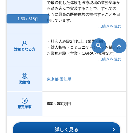
で最適化した体験を医療現場の業務変革か
ら踏み込んで実装することで、すべての
人々に最高の医療体験の提供することを目
1-50 / 518件
指しています。
…続きを読む
・社会人経験2年以上（業界不問）
・対人折衝・コミュニケーションを軸とし
対象となる方
た業務経験（営業・CA/RA・採用など）
…続きを読む
東京都
愛知県
勤務地
600～800万円
想定年収
詳しく見る