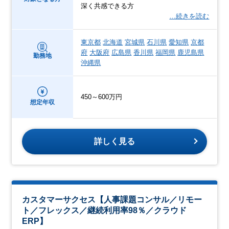
深く共感できる方
…続きを読む
東京都
北海道
宮城県
石川県
愛知県
京都
府
大阪府
広島県
香川県
福岡県
鹿児島県
勤務地
沖縄県
450～600万円
想定年収
詳しく見る
カスタマーサクセス【人事課題コンサル／リモー
ト／フレックス／継続利用率98％／クラウド
ERP】