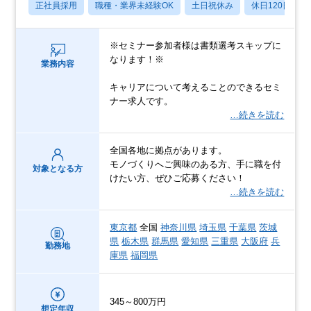
正社員採用
職種・業界未経験OK
土日祝休み
休日120日以上
※セミナー参加者様は書類選考スキップに
なります！※
業務内容
キャリアについて考えることのできるセミ
ナー求人です。
…続きを読む
全国各地に拠点があります。
モノづくりへご興味のある方、手に職を付
対象となる方
けたい方、ぜひご応募ください！
…続きを読む
東京都
全国
神奈川県
埼玉県
千葉県
茨城
県
栃木県
群馬県
愛知県
三重県
大阪府
兵
勤務地
庫県
福岡県
345～800万円
想定年収