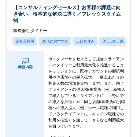
【コンサルティングセールス】お客様の課題に向
き合い、根本的な解決に導く／フレックスタイム
制
株式会社タイミー
正社員採用
20代におすすめ
土日祝休み
休日120日以上
カスタマーサクセスとして担当クライアン
トのタイミーご利用最大化を推進すること
業務内容
をミッションに、既存アカウントの継続利
用や他店舗への導入拡大、一拠点あたりの
募集人数の増加を目指します。また、同じ
クライアントの他店舗/事業所（例：新橋店
で導入しているクライアントに、上野店で
の導入を推進）や、同じ店舗/事業所の別職
種への導入拡大（例：ホール職種で利用し
ているクライアントに、キッチン職種での
利用を推進）を通して、さらなる利用拡大
を狙っていきます。