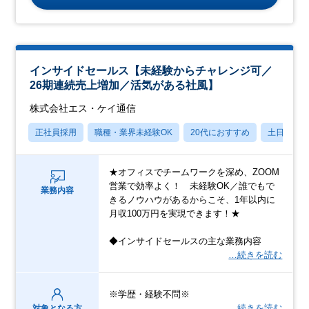
インサイドセールス【未経験からチャレンジ可／
26期連続売上増加／活気がある社風】
株式会社エス・ケイ通信
正社員採用
職種・業界未経験OK
20代におすすめ
土日祝休
★オフィスでチームワークを深め、ZOOM
営業で効率よく！ 未経験OK／誰でもで
業務内容
きるノウハウがあるからこそ、1年以内に
月収100万円を実現できます！★
◆インサイドセールスの主な業務内容
…続きを読む
※学歴・経験不問※
…続きを読む
対象となる方