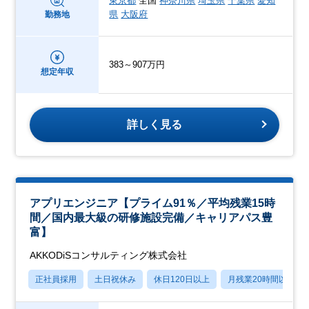
東京都
全国
神奈川県
埼玉県
千葉県
愛知
県
大阪府
勤務地
383～907万円
想定年収
詳しく見る
アプリエンジニア【プライム91％／平均残業15時
間／国内最大級の研修施設完備／キャリアパス豊
富】
AKKODiSコンサルティング株式会社
正社員採用
土日祝休み
休日120日以上
月残業20時間以内