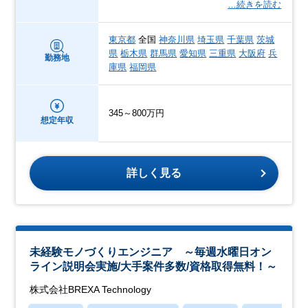
…続きを読む
東京都
全国
神奈川県
埼玉県
千葉県
茨城
県
栃木県
群馬県
愛知県
三重県
大阪府
兵
勤務地
庫県
福岡県
345～800万円
想定年収
詳しく見る
未経験モノづくりエンジニア ～毎週水曜日オン
ライン説明会実施/大手案件多数/資格取得無料！～
株式会社BREXA Technology