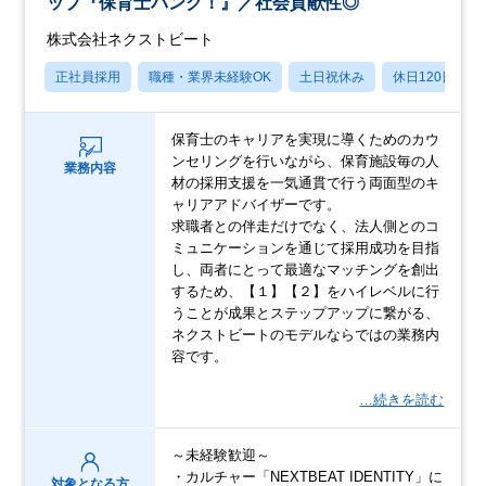
ップ『保育士バンク！』／社会貢献性◎
株式会社ネクストビート
正社員採用
職種・業界未経験OK
土日祝休み
休日120日以上
保育士のキャリアを実現に導くためのカウ
ンセリングを行いながら、保育施設毎の人
業務内容
材の採用支援を一気通貫で行う両面型のキ
ャリアアドバイザーです。
求職者との伴走だけでなく、法人側とのコ
ミュニケーションを通じて採用成功を目指
し、両者にとって最適なマッチングを創出
するため、【１】【２】をハイレベルに行
うことが成果とステップアップに繋がる、
ネクストビートのモデルならではの業務内
容です。
…続きを読む
～未経験歓迎～
・カルチャー「NEXTBEAT IDENTITY」に
対象となる方