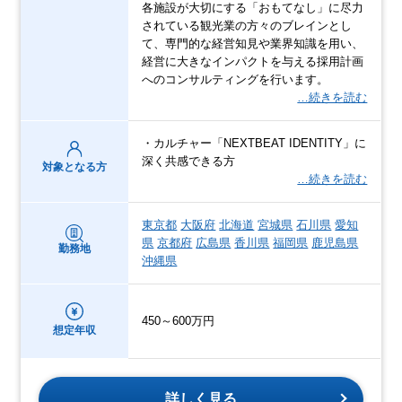
各施設が大切にする「おもてなし」に尽力
されている観光業の方々のブレインとし
て、専門的な経営知見や業界知識を用い、
経営に大きなインパクトを与える採用計画
へのコンサルティングを行います。
…続きを読む
・カルチャー「NEXTBEAT IDENTITY」に
深く共感できる方
対象となる方
…続きを読む
東京都
大阪府
北海道
宮城県
石川県
愛知
県
京都府
広島県
香川県
福岡県
鹿児島県
勤務地
沖縄県
450～600万円
想定年収
詳しく見る