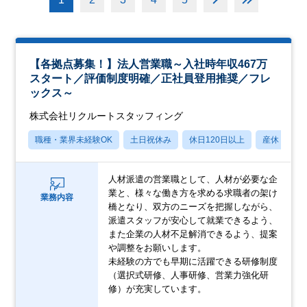
【各拠点募集！】法人営業職～入社時年収467万
スタート／評価制度明確／正社員登用推奨／フレ
ックス～
株式会社リクルートスタッフィング
職種・業界未経験OK
土日祝休み
休日120日以上
産休・育休
人材派遣の営業職として、人材が必要な企
業と、様々な働き方を求める求職者の架け
業務内容
橋となり、双方のニーズを把握しながら、
派遣スタッフが安心して就業できるよう、
また企業の人材不足解消できるよう、提案
や調整をお願いします。
未経験の方でも早期に活躍できる研修制度
（選択式研修、人事研修、営業力強化研
修）が充実しています。