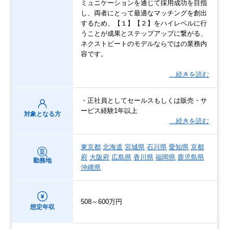
ミュニケーションを通じて採用成功を目指
し、両者にとって最適なマッチングを創出
するため、【１】【２】をハイレベルに行
うことが成果とステップアップに繋がる、
ネクストビートのモデルならではの業務内
容です。
…続きを読む
・正社員としてセールスもしくは販売・サ
ービス経験1年以上
対象となる方
…続きを読む
東京都
北海道
宮城県
石川県
愛知県
京都
府
大阪府
広島県
香川県
福岡県
鹿児島県
勤務地
沖縄県
508～600万円
想定年収