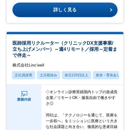
詳しく見る
医師採用リクルーター（クリニックDX支援事業/
立ち上げメンバー）～週4リモート／採用～定着ま
で伴走～
株式会社Linc’well
正社員採用
土日祝休み
休日120日以上
産休・育休あり
◇オンライン診療実績国内トップの急成長
企業／リモートOK・服装自由で働きやす
業務内容
さ◎
同社は、「テクノロジーを通じて、医療を
一歩前へ」をミッションに医療という大き
な社会課題と向き合い、徹底的な患者目線