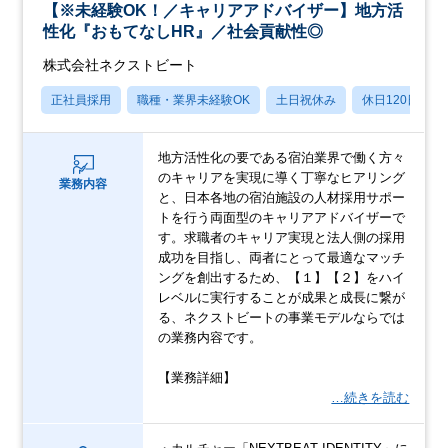
【※未経験OK！／キャリアアドバイザー】地方活
性化『おもてなしHR』／社会貢献性◎
株式会社ネクストビート
正社員採用
職種・業界未経験OK
土日祝休み
休日120日以上
地方活性化の要である宿泊業界で働く方々
のキャリアを実現に導く丁寧なヒアリング
業務内容
と、日本各地の宿泊施設の人材採用サポー
トを行う両面型のキャリアアドバイザーで
す。求職者のキャリア実現と法人側の採用
成功を目指し、両者にとって最適なマッチ
ングを創出するため、【１】【２】をハイ
レベルに実行することが成果と成長に繋が
る、ネクストビートの事業モデルならでは
の業務内容です。
【業務詳細】
…続きを読む