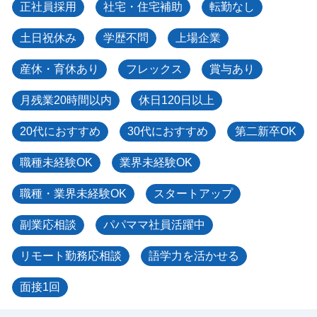
正社員採用
社宅・住宅補助
転勤なし
土日祝休み
学歴不問
上場企業
産休・育休あり
フレックス
賞与あり
月残業20時間以内
休日120日以上
20代におすすめ
30代におすすめ
第二新卒OK
職種未経験OK
業界未経験OK
職種・業界未経験OK
スタートアップ
副業応相談
パパママ社員活躍中
リモート勤務応相談
語学力を活かせる
面接1回