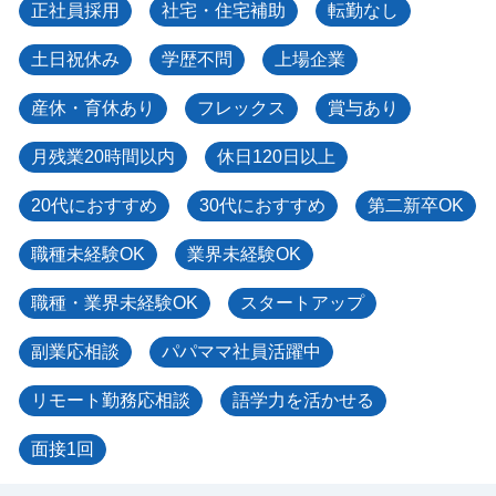
正社員採用
社宅・住宅補助
転勤なし
土日祝休み
学歴不問
上場企業
産休・育休あり
フレックス
賞与あり
月残業20時間以内
休日120日以上
20代におすすめ
30代におすすめ
第二新卒OK
職種未経験OK
業界未経験OK
職種・業界未経験OK
スタートアップ
副業応相談
パパママ社員活躍中
リモート勤務応相談
語学力を活かせる
面接1回