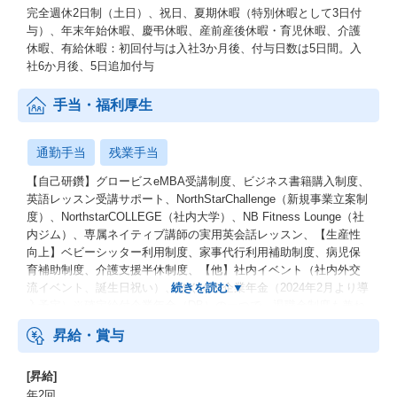
完全週休2日制（土日）、祝日、夏期休暇（特別休暇として3日付
与）、年末年始休暇、慶弔休暇、産前産後休暇・育児休暇、介護
休暇、有給休暇：初回付与は入社3か月後、付与日数は5日間。入
社6か月後、5日追加付与
手当・福利厚生
通勤手当
残業手当
【自己研鑽】グロービスeMBA受講制度、ビジネス書籍購入制度、
英語レッスン受講サポート、NorthStarChallenge（新規事業立案制
度）、NorthstarCOLLEGE（社内大学）、NB Fitness Lounge（社
内ジム）、専属ネイティブ講師の実用英会話レッスン、【生産性
向上】ベビーシッター利用制度、家事代行利用補助制度、病児保
育補助制度、介護支援半休制度、【他】社内イベント（社内外交
流イベント、誕生日祝い）、はぐくみ企業年金（2024年2月より導
入予定）※確定給付企業年金（DB）の一つで、退職金制度も兼ね
備えた年金制度です。
昇給・賞与
[昇給]
年2回