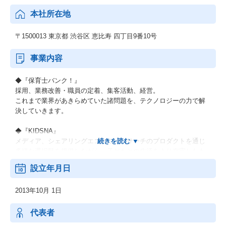
本社所在地
〒1500013 東京都 渋谷区 恵比寿 四丁目9番10号
事業内容
◆『保育士バンク！』
採用、業務改善・職員の定着、集客活動、経営。
これまで業界があきらめていた諸問題を、テクノロジーの力で解
決していきます。
◆『KIDSNA』
メディア、シェアリングエコノミー、サーチのプロダクトを通じ
多様な選択肢を提供しながら、子どもとの生活をより充実したも
のにするサービスです。
設立年月日
◆『おもてなしHR』
2013年10月 1日
地方における安定した雇用を創出し、新たな人の流れによって将
来に渡り活力ある地域社会を構築していくために、地方の重要産
業である観光業界を支援します。
代表者