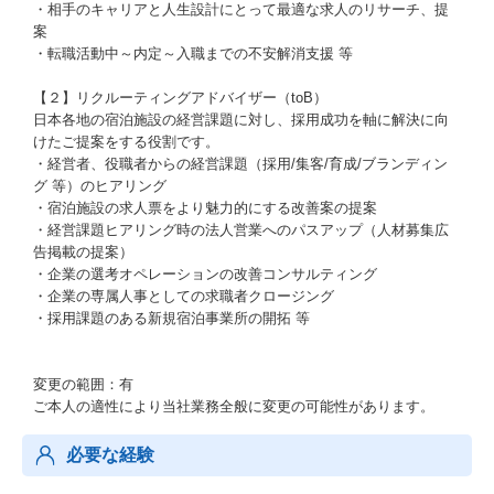
・相手のキャリアと人生設計にとって最適な求人のリサーチ、提
案
・転職活動中～内定～入職までの不安解消支援 等
【２】リクルーティングアドバイザー（toB）
日本各地の宿泊施設の経営課題に対し、採用成功を軸に解決に向
けたご提案をする役割です。
・経営者、役職者からの経営課題（採用/集客/育成/ブランディン
グ 等）のヒアリング
・宿泊施設の求人票をより魅力的にする改善案の提案
・経営課題ヒアリング時の法人営業へのパスアップ（人材募集広
告掲載の提案）
・企業の選考オペレーションの改善コンサルティング
・企業の専属人事としての求職者クロージング
・採用課題のある新規宿泊事業所の開拓 等
変更の範囲：有
ご本人の適性により当社業務全般に変更の可能性があります。
必要な経験