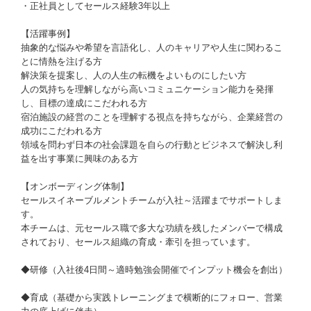
・正社員としてセールス経験3年以上
【活躍事例】
抽象的な悩みや希望を言語化し、人のキャリアや人生に関わるこ
とに情熱を注げる方
解決策を提案し、人の人生の転機をよいものにしたい方
人の気持ちを理解しながら高いコミュニケーション能力を発揮
し、目標の達成にこだわれる方
宿泊施設の経営のことを理解する視点を持ちながら、企業経営の
成功にこだわれる方
領域を問わず日本の社会課題を自らの行動とビジネスで解決し利
益を出す事業に興味のある方
【オンボーディング体制】
セールスイネーブルメントチームが入社～活躍までサポートしま
す。
本チームは、元セールス職で多大な功績を残したメンバーで構成
されており、セールス組織の育成・牽引を担っています。
◆研修（入社後4日間～適時勉強会開催でインプット機会を創出）
◆育成（基礎から実践トレーニングまで横断的にフォロー、営業