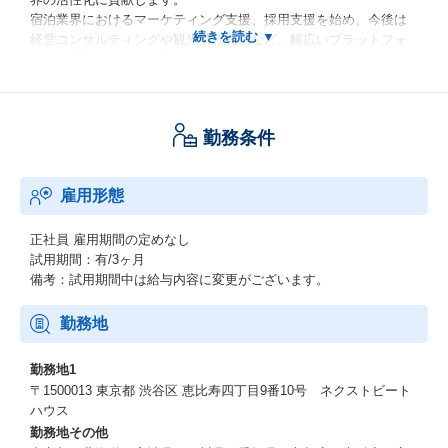
宿泊業界におけるマーケティング支援、採用支援を始め、今後は
経営コンサルティングや観光情報発信など、幅広いプラットフォ
ームを展開していく方針です。
～なぜ、おもてなしHRをやるのか～
2023年4月、人口減少が進む「過疎地域」が日本全国にある市町村
勤務条件
の実に半数を超えました。
このような現状を引き起こすのは、地方に比べ出生率の低い東京
圏に若い世代が一極集中すること。
雇用形態
これが、国全体としての人口減少をさらに加速させます。
東京圏だけでなく日本全体の活性化のためには、地域社会の重要
産業である観光業を支援することが必要です。
正社員
雇用期間の定めなし
しかし、アフターコロナで来日観光客が増える一方で、観光業界
試用期間：有/3ヶ月
では深刻な人手不足が続いています。
備考：試用期間中は給与内容に変更がございます。
また、人手不足を解消するためのノウハウや解決策が確立されて
いないというもの観光業界をはじめ地域社会が抱える大きな課題
勤務地
です。
私たちが目指すのは、安定した雇用と新たな人の流れの創出によ
勤務地1
って、将来に渡り活力ある地域社会を構築していくこと。
〒1500013 東京都 渋谷区 恵比寿四丁目9番10号 ネクストビート
私たちは、宿泊業界の支援を通じ、地域社会の活性化をサポート
ハウス
し日本を元気にする仕事を担っています。
勤務地その他