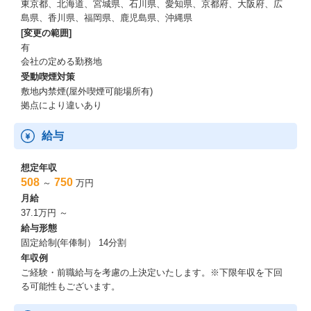
東京都、北海道、宮城県、石川県、愛知県、京都府、大阪府、広
島県、香川県、福岡県、鹿児島県、沖縄県
[変更の範囲]
有
会社の定める勤務地
受動喫煙対策
敷地内禁煙(屋外喫煙可能場所有)
拠点により違いあり
給与
想定年収
508
750
～
万円
月給
37.1万円 ～
給与形態
固定給制(年俸制） 14分割
年収例
ご経験・前職給与を考慮の上決定いたします。※下限年収を下回
る可能性もございます。