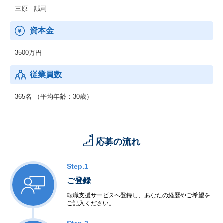
◆『hospitality Careers』
三原 誠司
日本国外の人口課題にもアプローチし、グローバル観点で競争力
を強化します。
資本金
海外の先進事例を取り入れると同時に、日本国内での事業展開を
通して確立した解決策を、日本と同様の課題に直面する可能性の
3500万円
ある他国でも展開し、課題解決の好循環サイクルを回していくこ
とを目的としています。
従業員数
365名 （平均年齢：30歳）
応募の流れ
Step.1
ご登録
転職支援サービスへ登録し、あなたの経歴やご希望を
ご記入ください。