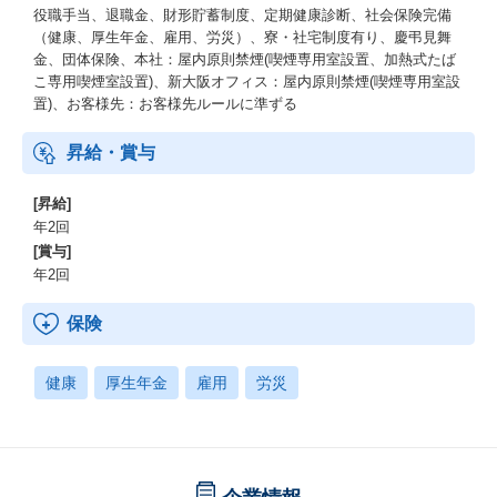
役職手当、退職金、財形貯蓄制度、定期健康診断、社会保険完備
（健康、厚生年金、雇用、労災）、寮・社宅制度有り、慶弔見舞
金、団体保険、本社：屋内原則禁煙(喫煙専用室設置、加熱式たば
こ専用喫煙室設置)、新大阪オフィス：屋内原則禁煙(喫煙専用室設
置)、お客様先：お客様先ルールに準ずる
昇給・賞与
[昇給]
年2回
[賞与]
年2回
保険
健康
厚生年金
雇用
労災