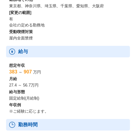
をとても大切にしています。
東京都、神奈川県、埼玉県、千葉県、愛知県、大阪府
[変更の範囲]
そしてそのビジョンと当社が掲げる理念体系（Integrity・企業理
有
念・DNA・Values・Vision）が重なり合うことを最も大切にしてい
会社の定める勤務地
ます。
受動喫煙対策
入社時だけではなくプロジェクト配属を決定する際にも大切にし
ており、
屋内全面禁煙
条件だけにフォーカスしたマッチングだけではなく、
個人と組織のビジョンマッチングにより人財が躍動化する社会の
給与
実現を目指しています。
想定年収
AI Transformationの推進～1.4万人の社員が研修を受講～
383
907
～
万円
月給
AI Transformationを推進していくために
27.4 ～ 56.7万円
社内業務ではCopilotを中心にAIを活用し、
給与形態
各プロジェクトではCopilotに限らず、
固定給制(月給制)
ベンダーフリーで顧客へ価値を提供しています。
年収例
※ご経験に応じます。
顧客への価値提供を行うために、
AIを正しく使いこなすためのリテラシー教育・基礎研修を
社内で体系的に提供し、
勤務時間
2025年度は延べ1.4万人の社員がAI研修を受講しています。