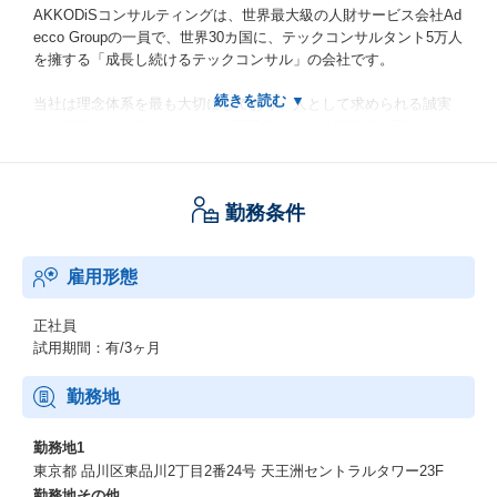
AKKODiSコンサルティングは、世界最大級の人財サービス会社Ad
ecco Groupの一員で、世界30カ国に、テックコンサルタント5万人
を擁する「成長し続けるテックコンサル」の会社です。
当社は理念体系を最も大切にしており、人として求められる誠実
さや真摯さであるIntegrityや、2030年までの中期経営計画の中で、
「日本企業を、世界企業へ、現場変革から。」というVisionを掲げ
ています。
勤務条件
特に「現場変革」には強いこだわりをもっており、
数多く世の中に存在するコンサルティング会社とは一線を画す考
え方で、
雇用形態
現場の課題を特定しそこからのボトムアップ提案を通じて、
AIなど最新テクノロジーを通じてイノベーションをおこすためにA
decco Groupが持つグローバルアセットを最大限活用し、
正社員
お客様の事業現場と融合＜フュージョン＞することで、
試用期間：有/3ヶ月
「世界スケールの事業を生み出す」という大きなチャレンジを共
に実現していきます。
勤務地
Visionの実現を目指す私たちにとって、
勤務地1
【社員一人ひとりが「ライフビジョン」「キャリアビジョン」を
東京都 品川区東品川2丁目2番24号 天王洲セントラルタワー23F
考えること・見つけること・そして社会に広めていくこと】
勤務地その他