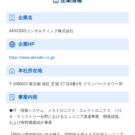
企業情報
企業名
AKKODiSコンサルティング株式会社
企業HP
https://www.akkodis.co.jp/
本社所在地
〒1080023 東京都 港区 芝浦 3丁目4番1号 グランパークタワー3F
事業内容
◆IT・情報システム、メカトロニクス・エレクトロニクス、バイ
オ・ケミストリー分野におけるエンジニア派遣事業、開発請負、
および有料職業紹介事業
【同社は国内約10に迫る拠点、2000名を超える正社員エンジニア