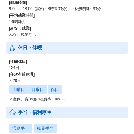
[勤務時間]
さらに、より高度な価値提供に向けて
9:00 ～ 18:00（実働：8時間00分） 休憩時間：60分
AIスキルマトリクスを定義し、
[平均残業時間]
研修内容もテクノロジーの進化に合わせて随時更新しています。
14時間/月
[みなし残業]
特にソフトウェア開発においては、
みなし残業なし
GitHub CopilotやDevin・Claude CodeといったAIエージェントを
操作できる環境を用意し実際に触れることで、
休日・休暇
ハーネスエンジニアリングが行える人財を開発していきます。
また、新たに公開されたAIエージェントは
[年間休日]
性能や操作感を適宜検証し必要に応じて操作環境を提供していき
124日
ますので、
[年次有給休暇]
最新のAIエージェントを操作いただくことも可能です。
～20日
土曜日
日曜日
祝日
人財の創造を重視するAKKODiSの企業理念に基づき、
AI時代だからこそ人財の存在価値向上を推進しています。
※産休、育休後の復帰率100%※
手当・福利厚生
通勤手当
残業手当