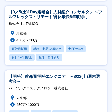
【9／5(土)1Day選考会】人材紹介コンサルタント/フ
ルフレックス・リモート/育休最長6年取得可
株式会社LITALICO
東京都
450万~700万
正社員採用
職種・業界未経験OK
土日祝休み
休日120日以上
産休・育休あり
【開発】首都圏/開発エンジニア ～8/22(土)週末選
考会～
パーソルクロステクノロジー株式会社
東京都
450万~1000万