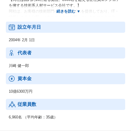
を擁する技術系人材サービス会社です。】
同社は、お客様の技術部門へ人材サービスを提供しており、IT・
情報システム分野、メカトロニクス分野、エレクトロニクス分
野、バイオ・ケミストリー分野の4分野を主な技術分野としていま
設立年月日
す。
1社で4分野への対応ができる幅の広さと、エンジニアの派遣だけ
2004年 2月 1日
にとどまらず、受託開発によるサービス提供も可能な多様さを持
っており、クライアントのニーズに合わせたサービス提供に高い
評価をいただいています。
代表者
※分野別エンジニア数・・・IT＝49%、メカトロニクス＝20%、
川崎 健一郎
エレクトロニクス＝22%、バイオ・ケミストリー＝9%
資本金
10億6300万円
従業員数
6,960名 （平均年齢：35歳）