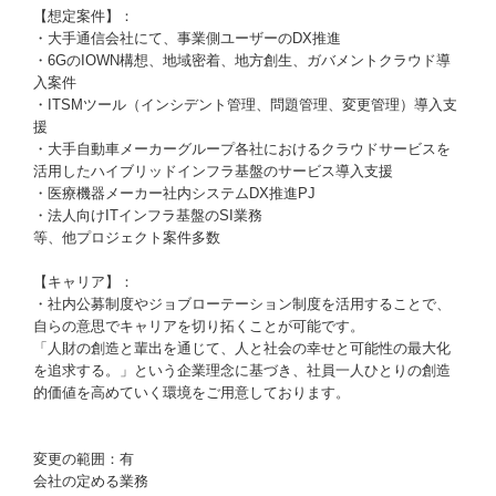
【想定案件】：
・大手通信会社にて、事業側ユーザーのDX推進
・6GのIOWN構想、地域密着、地方創生、ガバメントクラウド導
入案件
・ITSMツール（インシデント管理、問題管理、変更管理）導入支
援
・大手自動車メーカーグループ各社におけるクラウドサービスを
活用したハイブリッドインフラ基盤のサービス導入支援
・医療機器メーカー社内システムDX推進PJ
・法人向けITインフラ基盤のSI業務
等、他プロジェクト案件多数
【キャリア】：
・社内公募制度やジョブローテーション制度を活用することで、
自らの意思でキャリアを切り拓くことが可能です。
「人財の創造と輩出を通じて、人と社会の幸せと可能性の最大化
を追求する。」という企業理念に基づき、社員一人ひとりの創造
的価値を高めていく環境をご用意しております。
変更の範囲：有
会社の定める業務