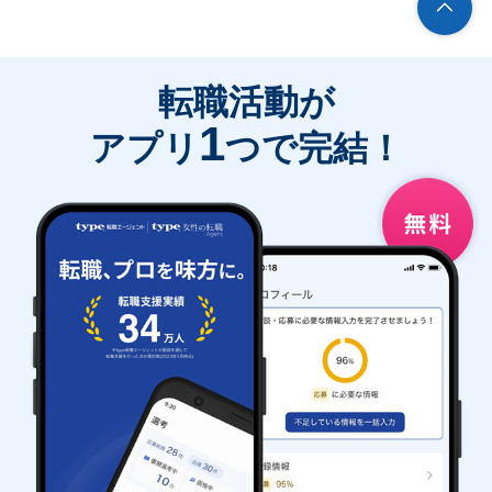
転職活動が
1
アプリ
つで完結！