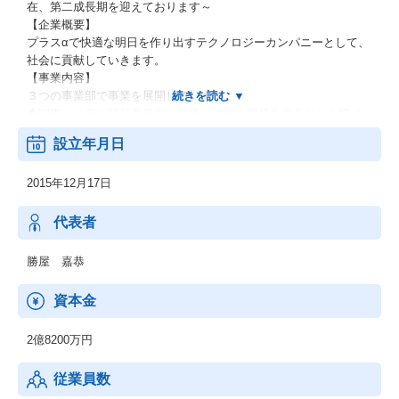
在、第二成長期を迎えております～
【企業概要】
プラスαで快適な明日を作り出すテクノロジーカンパニーとして、
社会に貢献していきます。
【事業内容】
３つの事業部で事業を展開しています。
◆関東システム開発事業部：業務システム開発を中心としたITイ
ンフラからシステム開発
設立年月日
・基幹システム開発
・営放システム開発
2015年12月17日
・自社開発パッケージ「Mr.献ダテマン」の開発
・ITインフラ設計・構築
など
代表者
◆関西システム開発事業部：組込制御・WEB/業務系・スマホアプ
リ開発を軸とした事業展開
勝屋 嘉恭
・組込制御開発
・スマートフォンアプリ開発
資本金
・自治体向けシステム開発
・電子書籍サイト開発
2億8200万円
など
◆TAS/パッケージ販売事業部：給食・栄養管理パッケージソフト
従業員数
の開発、販売、サポート
・ソフトご利用環境構築