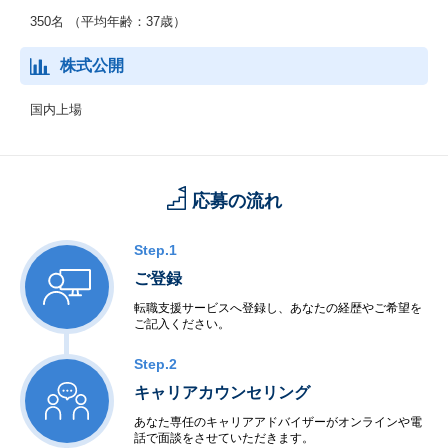
・オーダリング、電子カルテ等他システムとの連携
350名 （平均年齢：37歳）
・運用、技術コンサルタント
・栄養士業務支援（データ入力代行、データ設定など）
株式公開
国内上場
応募の流れ
Step.1
ご登録
転職支援サービスへ登録し、あなたの経歴やご希望を
ご記入ください。
Step.2
キャリアカウンセリング
あなた専任のキャリアアドバイザーがオンラインや電
話で面談をさせていただきます。