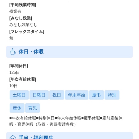
[平均残業時間]
残業有
[みなし残業]
みなし残業なし
[フレックスタイム]
無
休日・休暇
[年間休日]
125日
[年次有給休暇]
10日
土曜日
日曜日
祝日
年末年始
慶弔
特別
産休
育児
■年次有給休暇■特別休日■年末年始休暇■慶弔休暇■産前産後休
暇・育児休暇（取得・復帰実績多数）
手当・福利厚生