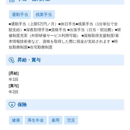
通勤手当
残業手当
■通勤手当（上限5万円／月）■休日手当■残業手当（1分単位で全
額支給）■深夜割増手当■資格手当 ■出張手当（日当・宿泊費）■研
修制度充実（外部研修サービス利用可能） ■資格取得支援制度/基
本情報技術者など、資格を取得した際に祝金が支給されます ■時
短勤務制度■在宅勤務制度
昇給・賞与
[昇給]
年1回
[賞与]
年2回
保険
健康
厚生年金
雇用
労災