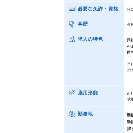
必要な免許・資格
特
学歴
高
求人の特色
同
A
世
当
2
特
方
雇用形態
正
現
試
A
用
お
勤務地
勤
共
勤
[変
V