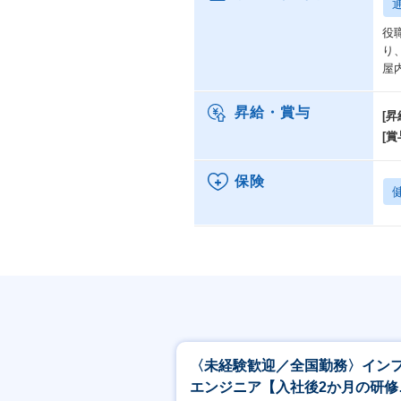
用
ハ
役
ま
り
最
屋
人
昇給・賞与
[昇
[賞
ポ
・
保険
当
る
・A
■
エ
ア
ー
ー
ー
〈未経験歓迎／全国勤務〉イン
ー
エンジニア【入社後2か月の研修
ー