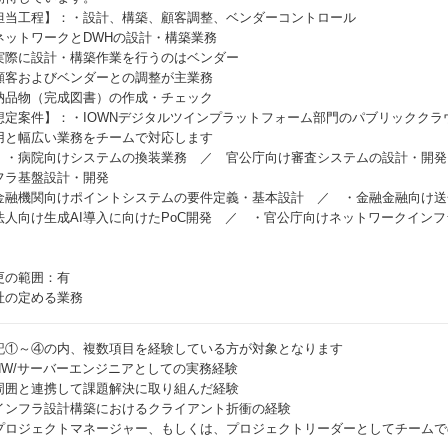
担当工程】：・設計、構築、顧客調整、ベンダーコントロール
ネットワークとDWHの設計・構築業務
実際に設計・構築作業を行うのはベンダー
顧客およびベンダーとの調整が主業務
納品物（完成図書）の作成・チェック
想定案件】：・IOWNデジタルツインプラットフォーム部門のパブリックク
用と幅広い業務をチームで対応します
）・病院向けシステムの換装業務 ／ 官公庁向け審査システムの設計・開発
フラ基盤設計・開発
金融機関向けポイントシステムの要件定義・基本設計 ／ ・金融金融向け送
法人向け生成AI導入に向けたPoC開発 ／ ・官公庁向けネットワークイン
更の範囲：有
社の定める業務
記①～④の内、複数項目を経験している方が対象となります
NW/サーバーエンジニアとしての実務経験
周囲と連携して課題解決に取り組んだ経験
インフラ設計構築におけるクライアント折衝の経験
プロジェクトマネージャー、もしくは、プロジェクトリーダーとしてチームで