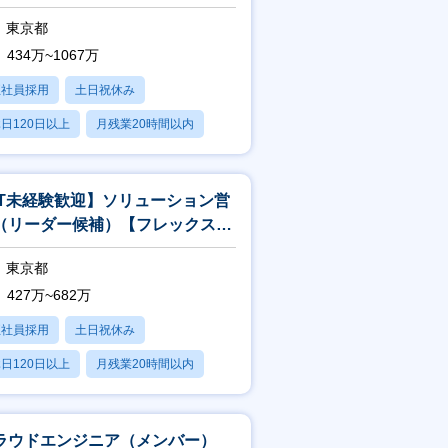
東京都
まえてキャリア形成をサポート
434万~1067万
正社員採用
土日祝休み
リアを切り拓くことが可能です
という企業理念に基づき、社員一人ひ
日120日以上
月残業20時間以内
賞与あり
IT未経験歓迎】ソリューション営
（リーダー候補）【フレックス／
モート可／世界30か国に展開】
東京都
427万~682万
正社員採用
土日祝休み
日120日以上
月残業20時間以内
賞与あり
ラウドエンジニア（メンバー）