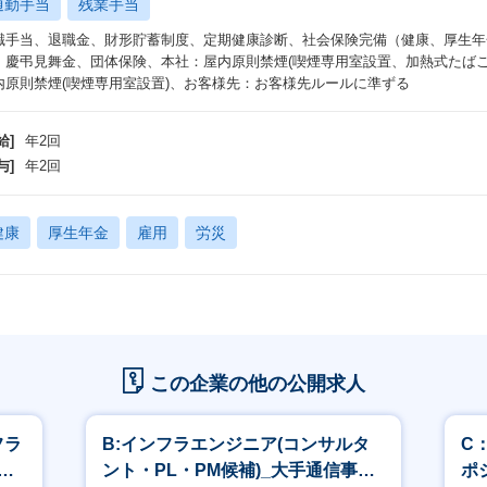
意し実際に触れることで、
通勤手当
残業手当
ーネスエンジニアリングが行える人財を開発していきます。
職手当、退職金、財形貯蓄制度、定期健康診断、社会保険完備（健康、厚生年
た、新たに公開されたAIエージェントは性能や操作感を適宜検証し必要に応
、慶弔見舞金、団体保険、本社：屋内原則禁煙(喫煙専用室設置、加熱式たばこ
新のAIエージェントを操作いただくことも可能です。
内原則禁煙(喫煙専用室設置)、お客様先：お客様先ルールに準ずる
財の創造を重視するAKKODiSの企業理念に基づき、AI時代だからこそ人財
給]
年2回
与]
年2回
ジションの魅力／キャリアパス
事業側ユーザーに寄り添いながら難問を一緒になって知恵と工夫で助けられる
該顧客は全社としてDXへの意欲も高く、事業側とICT部門が一体となって
健康
厚生年金
雇用
労災
取り組みが体感できます。
WS・Microsoft Azure・Google Cloud等のパブリッククラウド技術
多彩なキャリアチェンジのチャンス
ンジニアとしての専門スキルを磨いた上で個々の志向や強み、キャリアプラン
パスを選択できます。
この企業の他の公開求人
プロジェクトマネージャー（PM）：チームを牽引し、プロジェクト全体を統
エキスパート：特定の技術分野の専門性を磨き、深い知識と豊富な経験と高度
マネージャー（GM）：チームをマネジメントし、組織を統括
フラ
B:インフラエンジニア(コンサルタ
C
コンサルタント：技術的知見を活かし、クライアントの課題解決を支援
期
ント・PL・PM候補)_大手通信事業
ポ
アーキテクト：システム設計や技術選定を担う技術の中核的存在