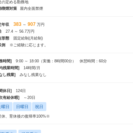
社の定める勤務地
社員一人ひとりが「ライフビジョン」「キャリアビジョン」を考えること・見
と】
動喫煙対策
屋内全面禁煙
とても大切にしています。
383
907
定年収
～
万円
てそのビジョンと当社が掲げる理念体系（Integrity・企業理念・DNA・Valu
給
27.4 ～ 56.7万円
切にしています。
社時だけではなくプロジェクト配属を決定する際にも大切にしており、
与形態
固定給制(月給制)
件だけにフォーカスしたマッチングだけではなく、個人と組織のビジョンマッ
収例
※ご経験に応じます。
現を目指しています。
務時間]
9:00 ～ 18:00（実働：8時間00分） 休憩時間：60分
平均残業時間]
14時間/月
 Transformationの推進～1.4万人の社員が研修を受講～
 Transformationを推進していくために社内業務では Copilot を中心にAIを活
なし残業]
みなし残業なし
プロジェクトではCopilotに限らず、ベンダーフリーで顧客へ価値を提供して
間休日]
124日
客への価値提供を行うために、AIを正しく使いこなすためのリテラシー教育
年次有給休暇]
～20日
025年度は延べ1.4万人の社員がAI研修を受講しています。
土曜日
日曜日
祝日
らに、より高度な価値提供に向けてAIスキルマトリクスを定義し、研修内容
しています。
産休、育休後の復帰率100%※
ソフトウェア開発においては、GitHub CopilotやDevin・Claude Cod