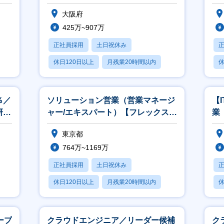
グループ/大阪梅田勤務
事業部長・マネジメント職：事業戦略の立案・実行を通じて、組織を牽引
大阪府
キャリアプランナー：エンジニアに寄り添い、目指したい方向性や価値観を踏
425万~907万
講師・教育担当：社内外の技術研修や人材育成に貢献
正社員採用
土日祝休み
内公募制度やジョブローテーション制度を活用することで、自らの意思でキャ
人財の創造と輩出を通じて、人と社会の幸せと可能性の最大化を追求する。」
休日120日以上
月残業20時間以内
休
りの創造的価値を高めていく環境をご用意しております。
賞与あり
％／
ソリューション営業（営業マネージ
【
研修
ャー/エキスパート）【フレックス／
業
リモート可／世界30か国に展開】
リ
東京都
764万~1169万
正社員採用
土日祝休み
休日120日以上
月残業20時間以内
休
賞与あり
ープ
クラウドエンジニア／リーダー候補
ク