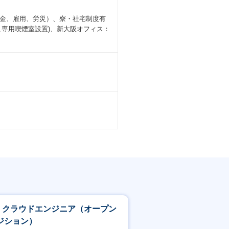
金、雇用、労災）、寮・社宅制度有
じて操作環境を提供していきますので、
専用喫煙室設置)、新大阪オフィス：
の存在価値向上を推進しています。
達成感が一番の魅力です。
取り組む自動化プロジェクトなど活気あ
の最先端に触れながら活躍いただけます。
に応じて、以下のような多彩なキャリ
括
なスキルを有する
：クラウドエンジニア（オープン
ジション）