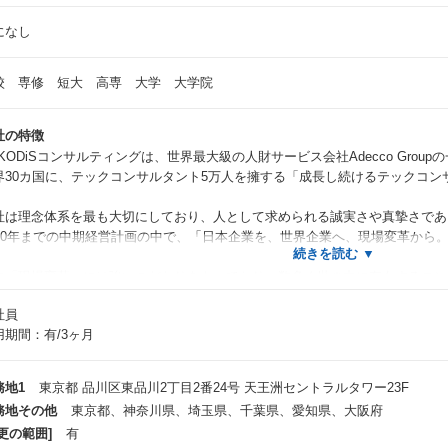
になし
校 専修 短大 高専 大学 大学院
社の特徴
KKODiSコンサルティングは、世界最大級の人財サービス会社Adecco Group
界30カ国に、テックコンサルタント5万人を擁する「成長し続けるテックコン
社は理念体系を最も大切にしており、人として求められる誠実さや真摯さであるInt
030年までの中期経営計画の中で、「日本企業を、世界企業へ、現場変革から。」
に「現場変革」には強いこだわりをもっており、数多く世の中に存在するコン
で、
社員
場の課題を特定しそこからのボトムアップ提案を通じて、
用期間：有/3ヶ月
Iなど最新テクノロジーを通じてイノベーションをおこすためにAdecco Gro
し、
客様の事業現場と融合＜フュージョン＞することで、「世界スケールの事業を
務地1
東京都 品川区東品川2丁目2番24号 天王洲セントラルタワー23F
に実現していきます。
務地その他
東京都、神奈川県、埼玉県、千葉県、愛知県、大阪府
更の範囲]
有
isionの実現を目指す私たちにとって、