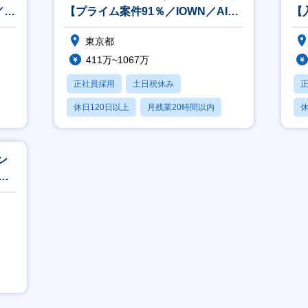
／リ
【プライム案件91％／IOWN／AI／
【
フルリモート案件あり】
修
東京都
ン
411万~1067万
正社員採用
土日祝休み
休日120日以上
月残業20時間以内
休
賞与あり
ン
最