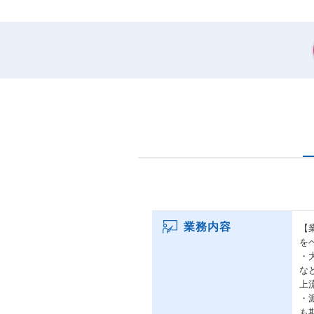
業務内容
【
を
・
な
上
・
も