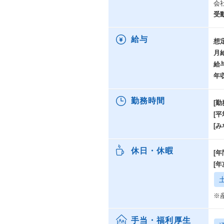
会
【
こ
受
を
給与
想
そし
月
大
入
給
条
年
実
勤務時間
[勤
[
AI
AI
[み
各
休日・休暇
[年
顧
[
2
さ
新
※
特に
手当・福利厚生