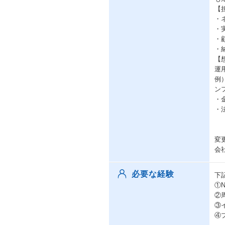
【
・
・
・
・
【
運
例
ン
・
・
変
会
必要な経験
下
①
②
③
④