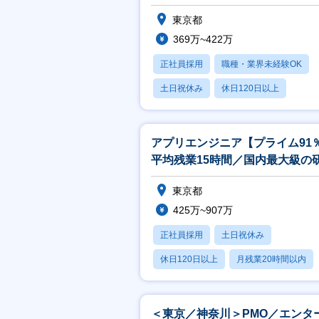
間／夜勤無／土日祝】
ー
東京都
ー
369万~422万
ー
正社員採用
職種・業界未経験OK
社
「
土日祝休み
休日120日以上
と
月残業20時間以内
アプリエンジニア【プライム91
平均残業15時間／国内最大級の
施設完備／キャリアパス豊富】
東京都
425万~907万
正社員採用
土日祝休み
休日120日以上
月残業20時間以内
賞与あり
＜東京／神奈川＞PMO／エンタ