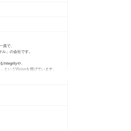
の一員で、
サル」の会社です。
egrityや、
というVisionを掲げています。
サルティング会社とは一線を画す考え
upが持つグローバルアセットを最大限活
生み出す」という大きなチャレンジを