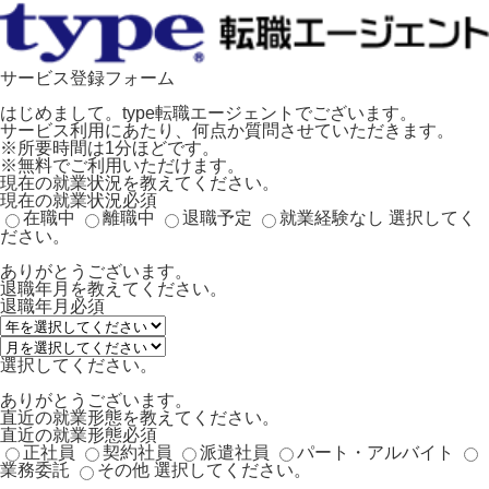
サービス登録フォーム
はじめまして。type転職エージェントでございます。
サービス利用にあたり、何点か質問させていただきます。
※所要時間は1分ほどです。
※無料でご利用いただけます。
現在の就業状況を教えてください。
現在の就業状況
必須
在職中
離職中
退職予定
就業経験なし
選択してく
ださい。
ありがとうございます。
退職年月を教えてください。
退職年月
必須
選択してください。
ありがとうございます。
直近の就業形態を教えてください。
直近の就業形態
必須
正社員
契約社員
派遣社員
パート・アルバイト
業務委託
その他
選択してください。