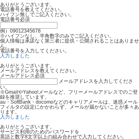
ありがとうございます。
電話番号を教えてください。
ハイフン無しでご記入ください。
電話番号
必須
例）09012345678
※ハイフンなし、半角数字のみでご記入ください。
個人情報は承諾なく第三者に提供・公開されることはありませ
ん。
電話番号を入力してください。
入力しました
ありがとうございます。
メールアドレスを教えてください。
メールアドレス
必須
メールアドレスを入力してくださ
い。
※GmailやYahoo!メールなど、フリーメールアドレスでのご登
録を推奨しています。
au・SoftBank・docomoなどのキャリアメールは、迷惑メール
フィルタの設定にかかわらず、メールが届かないことが多々あ
ります。
入力しました
ありがとうございます。
サービス利用のためのパスワードを
英語と数字8文字以上の組み合わせで入力してください。