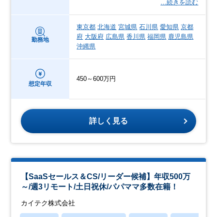
…続きを読む
東京都
北海道
宮城県
石川県
愛知県
京都
府
大阪府
広島県
香川県
福岡県
鹿児島県
勤務地
沖縄県
450～600万円
想定年収
詳しく見る
【SaaSセールス＆CS/リーダー候補】年収500万
～/週3リモート/土日祝休/パパママ多数在籍！
カイテク株式会社