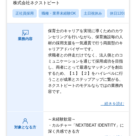
株式会社ネクストビート
正社員採用
職種・業界未経験OK
土日祝休み
休日120日以上
保育士のキャリアを実現に導くためのカウ
ンセリングを行いながら、保育施設毎の人
業務内容
材の採用支援を一気通貫で行う両面型のキ
ャリアアドバイザーです。
求職者との伴走だけでなく、法人側とのコ
ミュニケーションを通じて採用成功を目指
し、両者にとって最適なマッチングを創出
するため、【１】【２】をハイレベルに行
うことが成果とステップアップに繋がる、
ネクストビートのモデルならではの業務内
容です。
…続きを読む
～未経験歓迎～
・カルチャー「NEXTBEAT IDENTITY」に
対象となる方
深く共感できる方