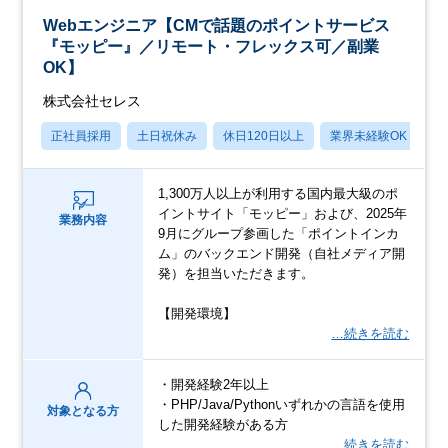
Webエンジニア【CMで話題のポイントサービス
『モッピー』／リモート・フレックス可／副業
OK】
株式会社セレス
正社員採用
土日祝休み
休日120日以上
業界未経験OK
産
1,300万人以上が利用する国内最大級のポ
イントサイト「モッピー」および、2025年
業務内容
9月にグループ参画した「ポイントインカ
ム」のバックエンド開発（自社メディア開
発）を担当いただきます。
【開発環境】
…続きを読む
・開発経験2年以上
・PHP/Java/Pythonいずれかの言語を使用
対象となる方
した開発経験がある方
…続きを読む