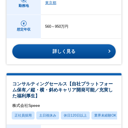
東京都
勤務地
560～950万円
想定年収
詳しく見る
コンサルティングセールス【自社プラットフォー
ム保有／縦・横・斜めキャリア開発可能／充実し
た福利厚生】
株式会社Speee
正社員採用
土日祝休み
休日120日以上
業界未経験OK
産