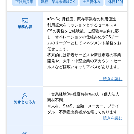
正社員採用
職種・業界未経験OK
土日祝休み
休日120日以上
■3〜6ヶ月程度、既存事業者の利用促進・
利用拡大をミッションとするセールス＆
業務内容
CSの実務をご経験後、ご経験や志向に応
じ、オペレーションの仕組み化やCSチー
ムのリーダーとしてマネジメント業務をお
任せします。
将来的には新規サービスや新規市場の事業
開発や、大手・中堅企業のアカウントセー
ルスなど幅広いキャリアパスがあります。
…続きを読む
・営業経験3年程度お持ちの方（個人法人
商材不問）
対象となる方
※人材、SaaS、金融、メーカー、ブライ
ダル、不動産出身者が在籍しております！
…続きを読む