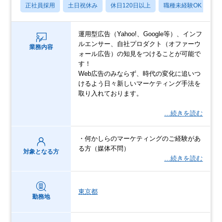
正社員採用
土日祝休み
休日120日以上
職種未経験OK
産
運用型広告（Yahoo!、Google等）、インフ
ルエンサー、自社プロダクト（オファーウ
業務内容
ォール広告）の知見をつけることが可能で
す！
Web広告のみならず、時代の変化に追いつ
けるよう日々新しいマーケティング手法を
取り入れております。
…続きを読む
・何かしらのマーケティングのご経験があ
る方（媒体不問）
対象となる方
…続きを読む
東京都
勤務地