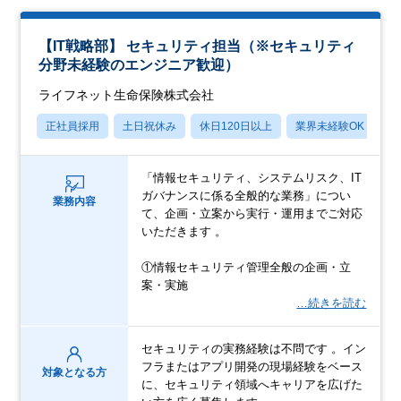
【IT戦略部】 セキュリティ担当（※セキュリティ
分野未経験のエンジニア歓迎）
ライフネット生命保険株式会社
正社員採用
土日祝休み
休日120日以上
業界未経験OK
産
「情報セキュリティ、システムリスク、IT
ガバナンスに係る全般的な業務」につい
業務内容
て、企画・立案から実行・運用までご対応
いただきます 。
①情報セキュリティ管理全般の企画・立
案・実施
…続きを読む
セキュリティの実務経験は不問です 。イン
フラまたはアプリ開発の現場経験をベース
対象となる方
に、セキュリティ領域へキャリアを広げた