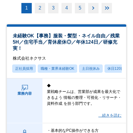
1
2
3
4
5
未経験OK【事務】服装・髪型・ネイル自由／残業
5H／住宅手当／育休産休◎／年休124日／研修充
実！
株式会社ネクサス
正社員採用
職種・業界未経験OK
土日祝休み
休日120日以上
◆
業戦略チームは、営業部が成果を最大化で
業務内容
きるよう 情報の整理・可視化・リサーチ・
資料作成 を担う部門です。
…続きを読む
・基本的なPC操作ができる方