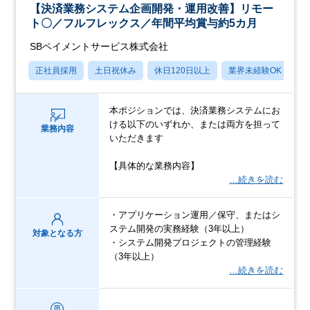
【決済業務システム企画開発・運用改善】リモー
ト〇／フルフレックス／年間平均賞与約5カ月
SBペイメントサービス株式会社
正社員採用
土日祝休み
休日120日以上
業界未経験OK
産
本ポジションでは、決済業務システムにお
ける以下のいずれか、または両方を担って
業務内容
いただきます
【具体的な業務内容】
…続きを読む
・アプリケーション運用／保守、またはシ
ステム開発の実務経験（3年以上）
対象となる方
・システム開発プロジェクトの管理経験
（3年以上）
…続きを読む