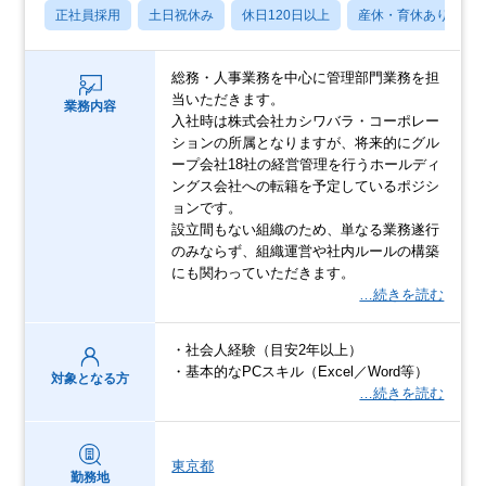
正社員採用
土日祝休み
休日120日以上
産休・育休あり
総務・人事業務を中心に管理部門業務を担
当いただきます。
業務内容
入社時は株式会社カシワバラ・コーポレー
ションの所属となりますが、将来的にグル
ープ会社18社の経営管理を行うホールディ
ングス会社への転籍を予定しているポジシ
ョンです。
設立間もない組織のため、単なる業務遂行
のみならず、組織運営や社内ルールの構築
にも関わっていただきます。
…続きを読む
・社会人経験（目安2年以上）
・基本的なPCスキル（Excel／Word等）
対象となる方
…続きを読む
東京都
勤務地