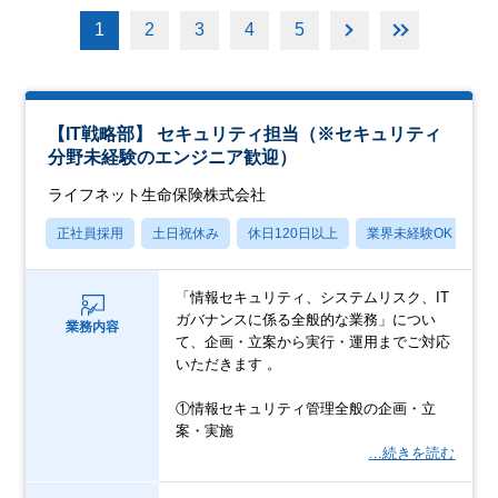
1
2
3
4
5
【IT戦略部】 セキュリティ担当（※セキュリティ
分野未経験のエンジニア歓迎）
ライフネット生命保険株式会社
正社員採用
土日祝休み
休日120日以上
業界未経験OK
産
「情報セキュリティ、システムリスク、IT
ガバナンスに係る全般的な業務」につい
業務内容
て、企画・立案から実行・運用までご対応
いただきます 。
①情報セキュリティ管理全般の企画・立
案・実施
…続きを読む