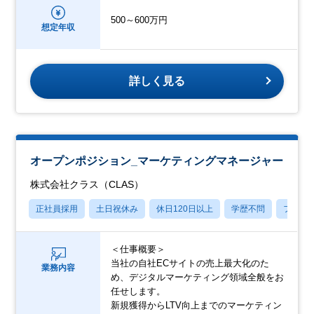
500～600万円
想定年収
詳しく見る
オープンポジション_マーケティングマネージャー
株式会社クラス（CLAS）
正社員採用
土日祝休み
休日120日以上
学歴不問
フレッ
＜仕事概要＞
当社の自社ECサイトの売上最大化のた
業務内容
め、デジタルマーケティング領域全般をお
任せします。
新規獲得からLTV向上までのマーケティン