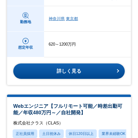
神奈川県
東京都
勤務地
620～1200万円
想定年収
詳しく見る
Webエンジニア【フルリモート可能／時差出勤可
能／年収480万円～／自社開発】
株式会社クラス（CLAS）
正社員採用
土日祝休み
休日120日以上
業界未経験OK
学