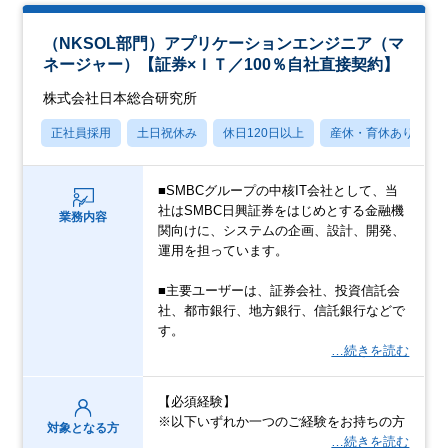
（NKSOL部門）アプリケーションエンジニア（マ
ネージャー）【証券×ＩＴ／100％自社直接契約】
株式会社日本総合研究所
正社員採用
土日祝休み
休日120日以上
産休・育休あり
■SMBCグループの中核IT会社として、当
社はSMBC日興証券をはじめとする金融機
業務内容
関向けに、システムの企画、設計、開発、
運用を担っています。
■主要ユーザーは、証券会社、投資信託会
社、都市銀行、地方銀行、信託銀行などで
す。
…続きを読む
【必須経験】
※以下いずれか一つのご経験をお持ちの方
対象となる方
…続きを読む