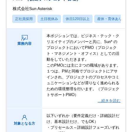
株式会社Sun Asterisk
正社員採用
土日祝休み
休日120日以上
産休・育休あり
本ポジションでは、ビジネス・テック・ク
リエイティブのメンバーと共に、Sun* の
業務内容
プロジェクトにおいてPMO（プロジェク
ト・マネジメント・オフィス）としての活
動をしていただきます。
このPMOには主に２つの職域があります。
１つは、PMと同格でプロジェクトにアサ
インされ、プロジェクトのプロセスやコミ
ュニケーションなどが滞りなく進められる
ための環境整理を行います。（プロジェク
トサポートPMO）
…続きを読む
以下いずれか（要件定義だけ・詳細設計だ
け、基本設計だけ、でもOK）
対象となる方
・プリセールス～詳細設計フェーズいずれ