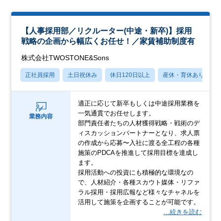
【人事採用部／リクルーター(中途・新卒)】採用
戦略の企画から幅広くお任せ！／家賃補助制度有
株式会社TWOSTONE&Sons
正社員採用
土日祝休み
休日120日以上
産休・育休あり
適正に応じて新卒もしくは中途採用業務を
一気通貫でお任せします。
業務内容
部門責任者たちの人材獲得戦略・戦術のデ
ィスカッションパートナーとなり、求人票
の作成から応募〜入社に渡る全工程の各種
施策のPDCAを推進して採用目標を達成し
ます。
採用活動への投資にも積極的な環境なの
で、人材紹介・各種スカウト媒体・リファ
ラル採用・採用広報など様々なチャネルを
活用して施策を企画することが可能です。
…続きを読む