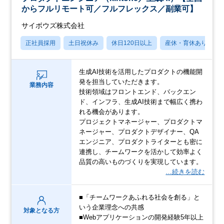
からフルリモート可／フルフレックス／副業可】
サイボウズ株式会社
正社員採用
土日祝休み
休日120日以上
産休・育休あり
生成AI技術を活用したプロダクトの機能開
発を担当していただきます。
業務内容
技術領域はフロントエンド、バックエン
ド、インフラ、生成AI技術まで幅広く携わ
れる機会があります。
プロジェクトマネージャー、プロダクトマ
ネージャー、プロダクトデザイナー、QA
エンジニア、プロダクトライターとも密に
連携し、チームワークを活かして効率よく
品質の高いものづくりを実現しています。
…続きを読む
■「チームワークあふれる社会を創る」と
いう企業理念への共感
対象となる方
■Webアプリケーションの開発経験5年以上