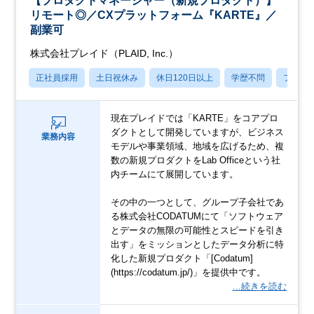
【プロダクトマネージャー（新規プロダクト）】
リモート◎／CXプラットフォーム『KARTE』／
副業可
株式会社プレイド（PLAID, Inc.）
正社員採用
土日祝休み
休日120日以上
学歴不問
フレッ
現在プレイドでは「KARTE」をコアプロ
ダクトとして開発していますが、ビジネス
業務内容
モデルや事業領域、地域を広げるため、複
数の新規プロダクトをLab Officeという社
内チームにて展開しています。
その中の一つとして、グループ子会社であ
る株式会社CODATUMにて「ソフトウェア
とデータの無限の可能性とスピードを引き
出す」をミッションとしたデータ分析に特
化した新規プロダクト「[Codatum]
(https://codatum.jp/)」を提供中です。
…続きを読む