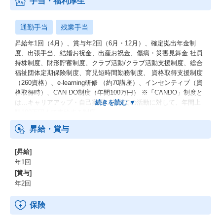
手当・福利厚生
通勤手当
残業手当
昇給年1回（4月）、賞与年2回（6月・12月）、確定拠出年金制
度、出張手当、結婚お祝金、出産お祝金、傷病・災害見舞金 社員
持株制度、財形貯蓄制度、クラブ活動/クラブ活動支援制度、総合
福祉団体定期保険制度、育児短時間勤務制度、 資格取得支援制度
（260資格）、e-learning研修 （約70講座）、インセンティブ（資
格取得時）、CAN DO制度（年間100万円） ※「CANDO」制度と
は…キャリアアップ・自己実現に向けての活動に対して、年間上
限100万円まで支給する制度
昇給・賞与
[昇給]
年1回
[賞与]
年2回
保険