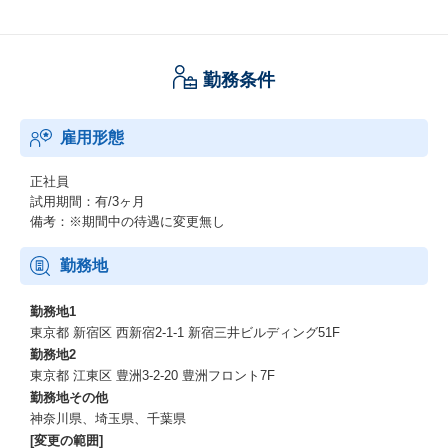
築、運用、利活用支援により、顧客のビジネス成長支援を支えて
いきます。
顧客のクラウドネイティブなシステムにおけるITプラットフォー
ム構築の経験スキルを磨いていけます。
勤務条件
雇用形態
正社員
試用期間：有/3ヶ月
備考：※期間中の待遇に変更無し
勤務地
勤務地1
東京都 新宿区 西新宿2-1-1 新宿三井ビルディング51F
勤務地2
東京都 江東区 豊洲3-2-20 豊洲フロント7F
勤務地その他
神奈川県、埼玉県、千葉県
[変更の範囲]