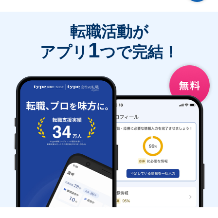
転職活動が
1
アプリ
つで完結！