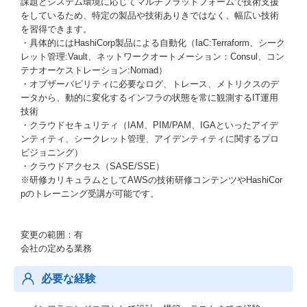
課題とシステム環境に応じてマルチプラットフォームで技術支援
をしているため、特定の製品や技術ありきではなく、幅広い技術
を習得できます。
・具体的にはHashiCorp製品による自動化（IaC:Terraform、シーク
レット管理:Vault、ネットワークオートメーション：Consul、コン
テナオーケストレーション:Nomad）
・オブザーバビリティに必要なログ、トレース、メトリクスのデ
ータから、動的に変化するインフラの状態を常に観測するIT運用
技術
・クラウドセキュリティ（IAM、PIM/PAM、IGAといったアイデ
ンティティ、シークレット管理、アイデンティティに関するプロ
ビジョニング）
・クラウドアクセス（SASE/SSE）
※研修カリキュラムとしてAWSの技術研修コンテンツやHashiCor
pのトレーニング受講が可能です。
変更の範囲：有
会社の定める業務
必要な経験