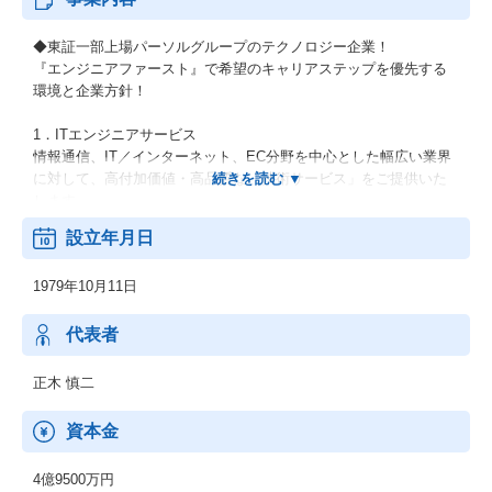
◆東証一部上場パーソルグループのテクノロジー企業！
『エンジニアファースト』で希望のキャリアステップを優先する
環境と企業方針！
1．ITエンジニアサービス
情報通信、IT／インターネット、EC分野を中心とした幅広い業界
に対して、高付加価値・高品質な「技術サービス」をご提供いた
します。
設立年月日
2．機電エンジニアサービス
開発フェーズである設計・解析・生産技術において、外部活用ニ
1979年10月11日
ーズに幅広くお応えします。
上流工程から下流工程までご提案いたします。
代表者
3．新技術領域 (RPA・セキュリティ等)
RPA、IoT、セキュリティ、MBD、ドローン等の新技術領域へのニ
正木 慎二
ーズにも対応可能です。
資本金
【男女比】
：男性74.3% 女性 25.7%
4億9500万円