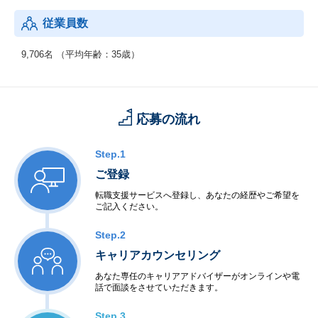
【年齢構成】
従業員数
：20代：33％、30代：41％、40代以上：26％
【勤続年数】
9,706名 （平均年齢：35歳）
：0～4年以上：45％、5～9年以上：41％、10年以上：14％
【働きやすさ】
：残業平均15.8時間、有給取得率90.0%、育休・産休取得率10
応募の流れ
0％、復職率89％※男性も育児休暇取得実績があります。
Step.1
ご登録
転職支援サービスへ登録し、あなたの経歴やご希望を
ご記入ください。
Step.2
キャリアカウンセリング
あなた専任のキャリアアドバイザーがオンラインや電
話で面談をさせていただきます。
Step.3