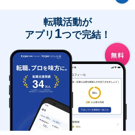
転職活動が
1
アプリ
つで完結！