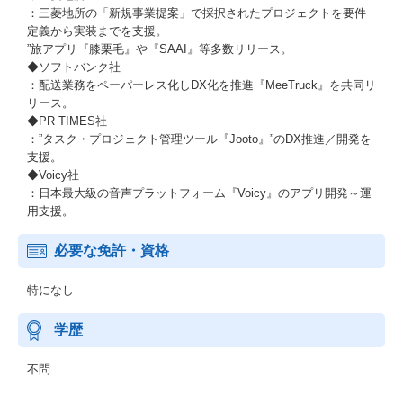
：三菱地所の「新規事業提案」で採択されたプロジェクトを要件
定義から実装までを支援。
”旅アプリ『膝栗毛』や『SAAI』等多数リリース。
◆ソフトバンク社
：配送業務をペーパーレス化しDX化を推進『MeeTruck』を共同リ
リース。
◆PR TIMES社
：”タスク・プロジェクト管理ツール『Jooto』”のDX推進／開発を
支援。
◆Voicy社
：日本最大級の音声プラットフォーム『Voicy』のアプリ開発～運
用支援。
必要な免許・資格
特になし
学歴
不問