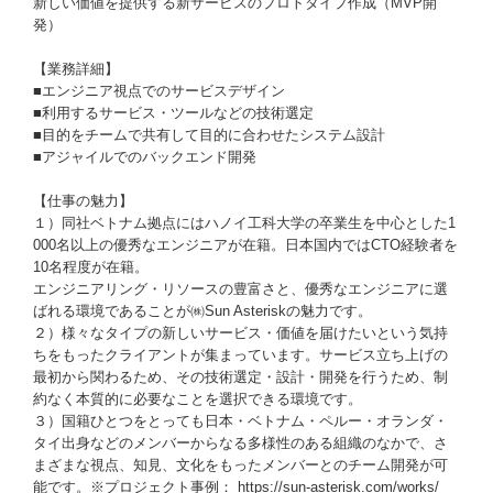
新しい価値を提供する新サービスのプロトタイプ作成（MVP開
発）
【業務詳細】
■エンジニア視点でのサービスデザイン
■利用するサービス・ツールなどの技術選定
■目的をチームで共有して目的に合わせたシステム設計
■アジャイルでのバックエンド開発
【仕事の魅力】
１）同社ベトナム拠点にはハノイ工科大学の卒業生を中心とした1
000名以上の優秀なエンジニアが在籍。日本国内ではCTO経験者を
10名程度が在籍。
エンジニアリング・リソースの豊富さと、優秀なエンジニアに選
ばれる環境であることが㈱Sun Asteriskの魅力です。
２）様々なタイプの新しいサービス・価値を届けたいという気持
ちをもったクライアントが集まっています。サービス立ち上げの
最初から関わるため、その技術選定・設計・開発を行うため、制
約なく本質的に必要なことを選択できる環境です。
３）国籍ひとつをとっても日本・ベトナム・ペルー・オランダ・
タイ出身などのメンバーからなる多様性のある組織のなかで、さ
まざまな視点、知見、文化をもったメンバーとのチーム開発が可
能です。※プロジェクト事例： https://sun-asterisk.com/works/