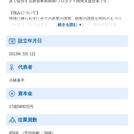
貫で提供する新規事業開発/プロダクト開発支援企業です。
【強みについて】
領域に縛られずに全ての産業の課題、顧客の課題を同社のもつリ
ソースで「0→1を作る」「1→10を創る／創った後も伴走する」
コンサルティング会社とSIerの良いところを詰め併せたそんな会社
です。
設立年月日
【事業について】
2013年 3月 1日
１．「クリエイティブ&エンジニアリング」事業
２．「タレントプラットフォーム」事業
代表者
顧客様との直接取引で、新規事業開発/プロダクト開発の創出（0→
1フェーズの支援）からサービス成長（既存サービスへの支援）に
小林泰平
対して、
企画・開発面でクライアントを支援する「クリエイティブ&エンジ
資本金
ニアリング」事業と、
人材育成・人材紹介の面で顧客を支援する「タレントプラットフ
17億5900万円
ォーム」事業の2つを展開しています。
従業員数
459名 （平均年齢：34歳）