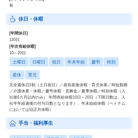
有
休日・休暇
[年間休日]
120日
[年次有給休暇]
10～20日
土曜日
日曜日
祝日
年末年始
慶弔
特別
産休
育児
完全週休2日制（土日祝日）／産前産後休暇・育児休業／時短勤務
／介護休業・休暇／慶弔休暇・見舞金／夏季休暇／特別休暇（入
社後6カ月以内のみ） 年間有給休暇10日～20日（下限日数は、入
社半年経過後の付与日数となります）、年末始給休暇（ベトナム
においては旧正月休暇）
手当・福利厚生