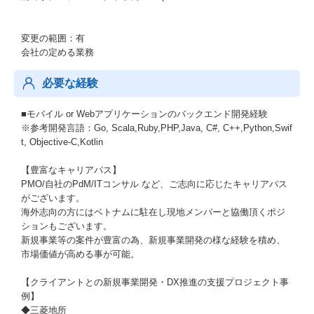
変更の範囲：有
会社の定める業務
必要な経験
■モバイル or Webアプリケーションのバックエンド開発経験
※参考開発言語：Go, Scala,Ruby,PHP,Java, C#, C++,Python,Swif
t, Objective-C,Kotlin
【豊富なキャリアパス】
PMO/自社のPdM/ITコンサル など、ご志向に応じたキャリアパス
がございます。
海外志向の方にはベトナムに駐在し現地メンバーと協働頂くポジ
ションもございます。
新規事業等の案件が豊富の為、新規事業開発の様な経験を積め、
市場価値が高める事が可能。
【クライアントとの新規事業開発・DX推進の支援プロジェクト事
例】
◆三菱地所