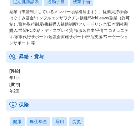
定期健康診断
通勤手当
残業手当
副業（申請制／しているメンバーは結構居ます）、従業員持株会/
はぐくみ基金/インフルエンザワクチン接種/SickLeave/副業（許可
制）/資格取得制度/書籍購入補助制度/フリードリンク/日本酒社割
購入/希望PC支給・ディスプレイ貸与/服装自由/子育てコミュニテ
ィ/家事代行サポート/勉強会実施サポート/部活支援/ワーケーショ
ンサポート 等
昇給・賞与
[昇給]
年1回
[賞与]
年2回
保険
健康
厚生年金
雇用
労災