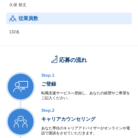
です。人同士の繋がり、お金や時間や物の価値、働き方、様々な
久保 裕丈
コトやモノは時代とともに変化します。
僕たちは、時代に併せて、ある時は時代を先取り、サービスを通
従業員数
じて変化や変革を先導し、
より良く暮らしたいと願う人々の伴走者でありたい。激動の時代
132名
なんて言葉が気にならないくらい、いつでも軽やかに、自分らし
く自由な暮らしを。
応募の流れ
Step.1
ご登録
転職支援サービスへ登録し、あなたの経歴やご希望を
ご記入ください。
Step.2
キャリアカウンセリング
あなた専任のキャリアアドバイザーがオンラインや電
話で面談をさせていただきます。