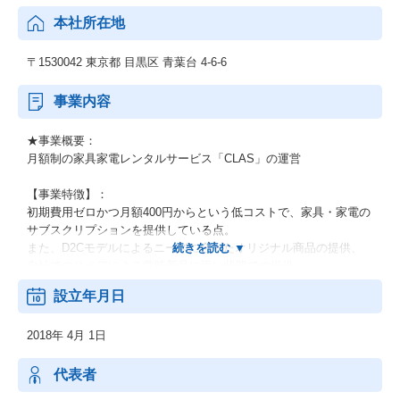
本社所在地
〒1530042 東京都 目黒区 青葉台 4-6-6
事業内容
★事業概要：
月額制の家具家電レンタルサービス「CLAS」の運営
【事業特徴】：
初期費用ゼロかつ月額400円からという低コストで、家具・家電の
サブスクリプションを提供している点。
また、D2Cモデルによるニーズに合ったオリジナル商品の提供、
自社でのリペアによる常時新品に近い状態での提供、
そして上質な素材とシンプルなデザインにより、高品質なインテ
設立年月日
リアを長期間利用できることも強みです。
2018年 4月 1日
【ビジョン】：
～『暮らす』を自由に、軽やかに～
代表者
自分らしく自由に生きることこそが、僕らの求める良い暮らし方