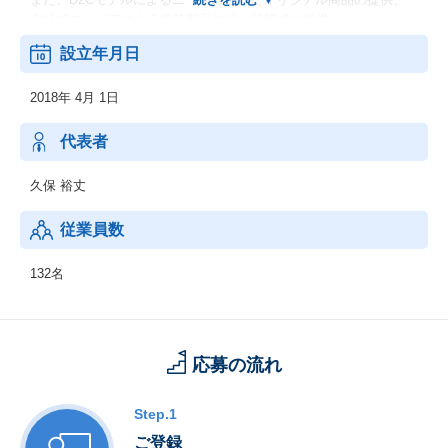
自社でのリペアによる常時新品に近い状態での提供、
そして上質な素材とシンプルなデザインにより、高品質なインテ
設立年月日
リアを長期間利用できることも強みです。
2018年 4月 1日
【ビジョン】：
～『暮らす』を自由に、軽やかに～
代表者
自分らしく自由に生きることこそが、僕らの求める良い暮らし方
です。人同士の繋がり、お金や時間や物の価値、働き方、様々な
久保 裕丈
コトやモノは時代とともに変化します。
僕たちは、時代に併せて、ある時は時代を先取り、サービスを通
従業員数
じて変化や変革を先導し、
より良く暮らしたいと願う人々の伴走者でありたい。激動の時代
132名
なんて言葉が気にならないくらい、いつでも軽やかに、自分らし
く自由な暮らしを。
応募の流れ
Step.1
ご登録