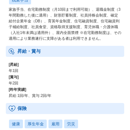
残業手当
家族手当、在宅勤務制度（月10回まで利用可能）、退職金制度（3
年間勤務した後に適用）、財形貯蓄制度、社員持株会制度、確定
給付企業年金（DB）、育英年金制度、住宅融資制度、住宅融資利
子補給制度、社員食堂、資格取得支援制度、育児休職・介護休職
（入社1年未満は適用外）、屋内全面禁煙 ※在宅勤務制度は、その
適用により業務遂行に支障がある者は利用できません。
昇給・賞与
[昇給]
年1回
[賞与]
年2回
[昨年実績]
昇給:1回/年、賞与:2回/年
保険
健康
厚生年金
雇用
労災