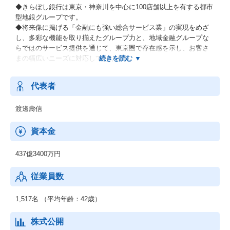
◆きらぼし銀行は東京・神奈川を中心に100店舗以上を有する都市
型地銀グループです。
◆将来像に掲げる「金融にも強い総合サービス業」の実現をめざ
し、多彩な機能を取り揃えたグループ力と、地域金融グループな
らではのサービス提供を通じて、東京圏で存在感を示し、お客さ
まの幅広いニーズに対応しております。
【将来性】
代表者
◆目指すは、金融サービス業としての発展にとどまらず、いわば
「金融にも強い総合サービス業」への進化。従来の銀行業務の枠
渡邊壽信
を超えて、地域社会と地域ビジネスのプラットフォーマーへと大
きく前進しようとしているのです。
◆そこで、私たちが求めているのは、これからの時代を創り出す
資本金
プロフェッショナルであり、新しい時代をリードしていく新たな
スタイルのバンカーです。すべては、これからの時代に求められ
437億3400万円
る新たな価値の創造のために。
従業員数
1,517名 （平均年齢：42歳）
株式公開