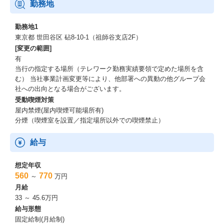
勤務地
勤務地1
東京都 世田谷区 砧8-10-1（祖師谷支店2F）
[変更の範囲]
有
当行の指定する場所（テレワーク勤務実績要領で定めた場所を含
む） 当社事業計画変更等により、他部署への異動の他グループ会
社への出向となる場合がございます。
受動喫煙対策
屋内禁煙(屋内喫煙可能場所有)
分煙（喫煙室を設置／指定場所以外での喫煙禁止）
給与
想定年収
560
770
～
万円
月給
33 ～ 45.6万円
給与形態
固定給制(月給制)