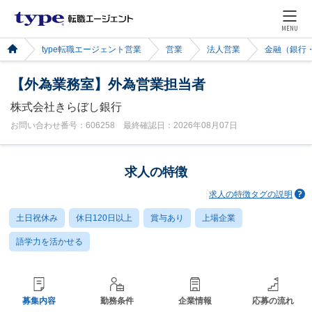
MENU
type転職エージェント営業
営業
法人営業
金融（銀行
【外為業務室】外為営業担当者
株式会社きらぼし銀行
お問い合わせ番号：606258 最終確認日：2026年08月07日
求人の特徴
求人の特徴タグの説明
土日祝休み
休日120日以上
賞与あり
上場企業
語学力を活かせる
募集内容
勤務条件
企業情報
応募の流れ