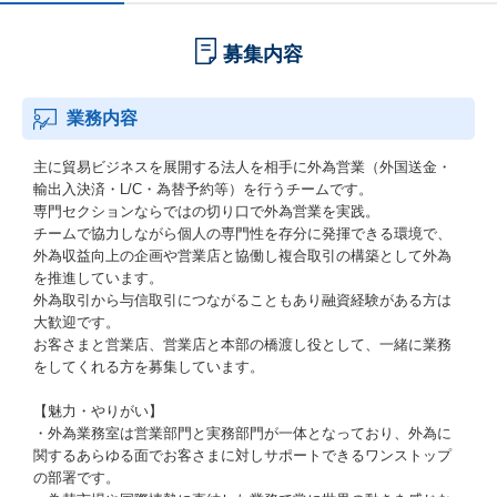
募集内容
業務内容
主に貿易ビジネスを展開する法人を相手に外為営業（外国送金・
輸出入決済・L/C・為替予約等）を行うチームです。
専門セクションならではの切り口で外為営業を実践。
チームで協力しながら個人の専門性を存分に発揮できる環境で、
外為収益向上の企画や営業店と協働し複合取引の構築として外為
を推進しています。
外為取引から与信取引につながることもあり融資経験がある方は
大歓迎です。
お客さまと営業店、営業店と本部の橋渡し役として、一緒に業務
をしてくれる方を募集しています。
【魅力・やりがい】
・外為業務室は営業部門と実務部門が一体となっており、外為に
関するあらゆる面でお客さまに対しサポートできるワンストップ
の部署です。